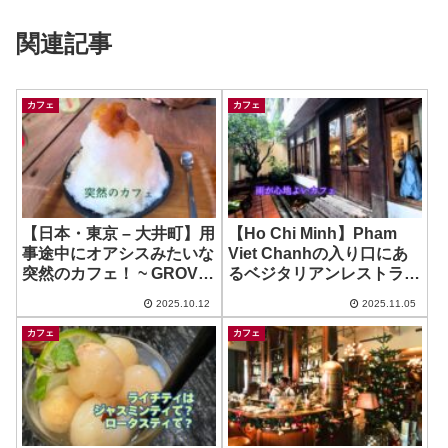
関連記事
カフェ
カフェ
【日本・東京 – 大井町】用
【Ho Chi Minh】Pham
事途中にオアシスみたいな
Viet Chanhの入り口にあ
突然のカフェ！ ~ GROVE
るベジタリアンレストラン
cafe & green
ではカフェ利用も♪ ~ Here
2025.10.12
2025.11.05
& Now
カフェ
カフェ