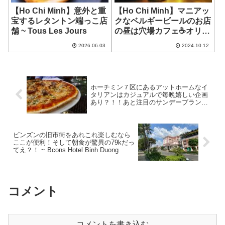
【Ho Chi Minh】意外と重
【Ho Chi Minh】マニアッ
宝するレタントン端っこ店
クなベルギービールのお店
舗 ~ Tous Les Jours
の昼は穴場カフェ☕️オリー
ブ入りのアイスティ？？？
2026.06.03
2024.10.12
~ LAGOM CAFE
ホーチミン７区にあるアットホームなイ
タリアンはカジュアルで毎晩嬉しい企画
あり？！！あと注目のサンデーブランチ
が超お得？！ ~ Bella Italia
ビンズンの旧市街をあれこれ楽しむなら
ここが便利！そして朝食が驚異の79kだっ
てえ？！ ~ Bcons Hotel Binh Duong
コメント
コメントを書き込む