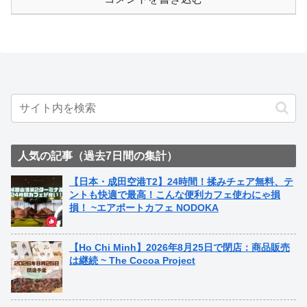
人気の記事（過去7日間の集計）
【日本・成田空港T2】24時間！揉みチェア無料、テ
ントも快適で最高！こんな便利カフェ使わにゃ損
損！ ~エアポートカフェ NODOKA
【Ho Chi Minh】2026年8月25日で閉店：商品販売
は継続 ~ The Cocoa Project