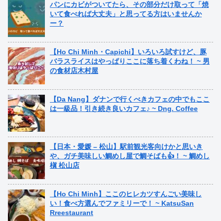
パンにカビがついてたら、その部分だけ取って「焼
いて食べれば大丈夫」と思ってる方はいませんか
ー？
【Ho Chi Minh・Capichi】いろいろ試すけど、豚
バラスライスはやっぱりここに落ち着くわね！ ~ 男
の食材店木村屋
【Da Nang】ダナンで行くべきカフェの中でもここ
は一級品！引き続き良いカフェ♪ ~ Dng. Coffee
【日本・愛媛 – 松山】駅前観光客向けかと思いき
や、ガチ美味しい鯛めし屋で鯛そばも👍！ ~ 鯛めし
槇 松山店
【Ho Chi Minh】ここのヒレカツすんごい美味し
い！食べ方選んでファミリーで！ ~ KatsuSan
Rreestaurant