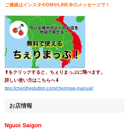
ご連絡はインスタやDMやLINE＠のメッセージで！
⬆︎をクリックすると、ちぇりまっぷに飛べます。
詳しい使い方はこちらへ⬇︎
ttps://cheritheglutton.com/cherimap-manual/
お店情報
Nguoi Saigon