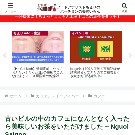
ベトナム・ホーチミンの美味いもんが満載！
フードアナリストちぇりの
ホーチミンの美味いもん
メニュー
検索
一時帰国に！ちょっとええもん土産！はこの赤帯をタッチ！
ちぇり info（生活情報）
イベント等
フ
r
【Ho Chi Minh】帰国直前にやって
inago会は100人突破！実績記録が
【H

おきたい！たった1回の施術でこん
結構溜まってきたのでご報告＆引
美味し
なに違う？！ ＆帰国時の乾燥対策
き続きお仲間募集中♪
sho
には有効なフェイシャル！ ~
Rosereve
ホーム
カフェ／スイーツ／バー
カフェ
古いビルの中のカフェになんとなく入った
ら美味しいお茶をいただけました ~ Nguoi
Saigon