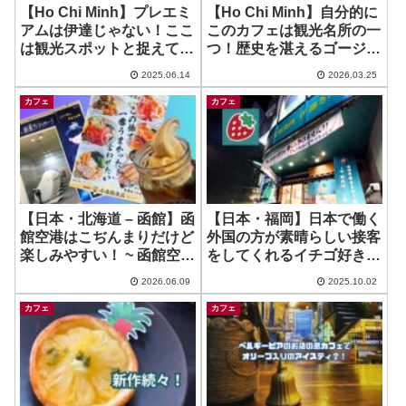
【Ho Chi Minh】プレエミ
【Ho Chi Minh】自分的に
アムは伊達じゃない！ここ
このカフェは観光名所の一
は観光スポットと捉えて良
つ！歴史を湛えるゴージャ
いのでは？ ~ Phuc Long
スカフェ！~ Runam d’Ol
2025.06.14
2026.03.25
Premium Coffee & Tea
カフェ
カフェ
【日本・北海道 – 函館】函
【日本・福岡】日本で働く
館空港はこぢんまりだけど
外国の方が素晴らしい接客
楽しみやすい！ ~ 函館空港
をしてくれるイチゴ好きの
カフェ美鈴 / 無重力マッサ
ためのお店 ~ 伊都きんぐ天
2026.06.09
2025.10.02
ージ
神店
カフェ
カフェ