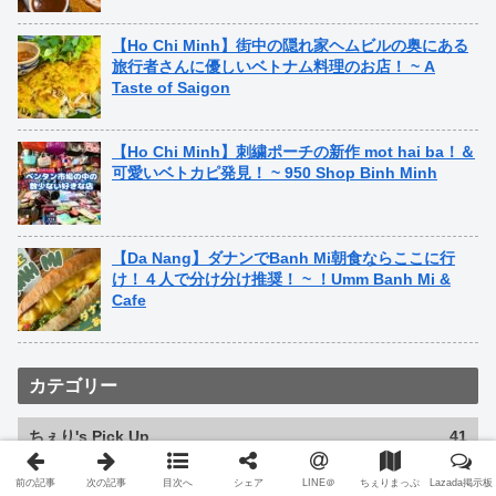
【Ho Chi Minh】街中の隠れ家ヘムビルの奥にある
旅行者さんに優しいベトナム料理のお店！ ~ A
Taste of Saigon
【Ho Chi Minh】刺繍ポーチの新作 mot hai ba！＆
可愛いベトカピ発見！ ~ 950 Shop Binh Minh
【Da Nang】ダナンでBanh Mi朝食ならここに行
け！４人で分け分け推奨！ ~ ！Umm Banh Mi &
Cafe
カテゴリー
ちぇり's Pick Up
41
ちぇりピク（料理）
8
前の記事
次の記事
目次へ
シェア
LINE＠
ちぇりまっぷ
Lazada掲示板