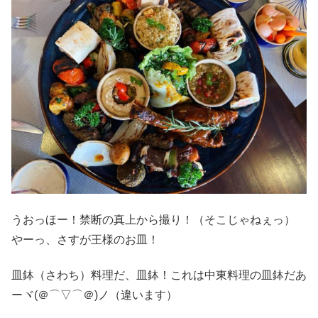
うおっほー！禁断の真上から撮り！（そこじゃねぇっ）
やーっ、さすが王様のお皿！
皿鉢（さわち）料理だ、皿鉢！これは中東料理の皿鉢だあ
ーヾ(＠⌒▽⌒＠)ノ（違います）