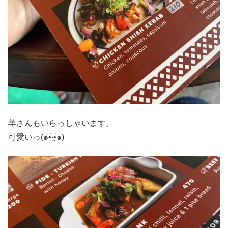
羊さんもいらっしゃいます。
可愛いっ(๑•̀‧̫•́๑)