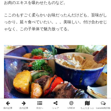
お肉のエキスを吸わせたものなど。
ここのもすごく柔らかいお味だったんだけども、旨味がし
っかり。延々食べていたい。。。美味しい。付け合わせじ
ゃなく、この子単体で魅力放ってる。
前の記事
次の記事
目次へ
シェア
LINE＠
ちぇりまっぷ
Lazada掲示板