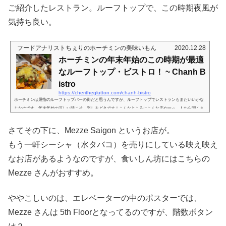
ご紹介したレストラン。ルーフトップで、この時期夜風が
気持ち良い。
フードアナリストちぇりのホーチミンの美味いもん
2020.12.28
ホーチミンの年末年始のこの時期が最適
なルーフトップ・ビストロ！ ~ Chanh B
istro
https://cheritheglutton.com/chanh-bistro
ホーチミンは屈指のルーフトップバーの街だと思うんですが、ルーフトップでレストランもまたいいかな
じなのです。年末年始の涼しい時こそ、楽しみどきです！こんなところにこんな店やーっ、人から聞くま
でノーマークでした。ベンタン市場のちょっと西側。Marukame Udonとか、Trung Nguyenコーヒー、そし
て満まるさんやSushi Teiさんがある四角は、誰もが通ったことがあると思いますが…Marukame Udonさん
さてその下に、Mezze Saigon というお店が。
の、Truong Dinh側に、こんな入り口が。そういえば、読めない文字のお店があるなーとは思ってたのです
が（今回ご紹介するお店の下の...
もう一軒シーシャ（水タバコ）を売りにしている映え映え
なお店があるようなのですが、食いしん坊にはこちらの
Mezze さんがおすすめ。
ややこしいのは、エレベーターの中のポスターでは、
Mezze さんは 5th Floorとなってるのですが、階数ボタン