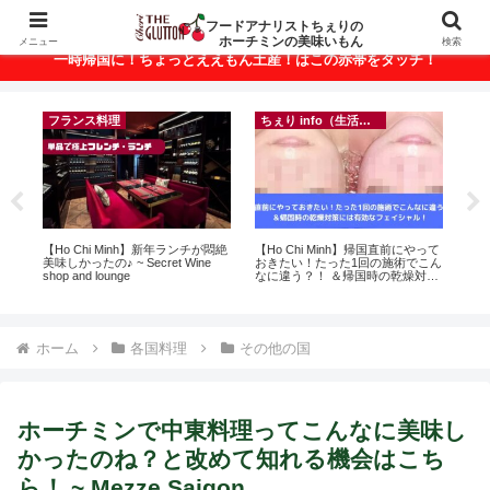
ベトナム・ホーチミンの美味いもんが満載！
フードアナリストちぇりの
ホーチミンの美味いもん
メニュー
検索
一時帰国に！ちょっとええもん土産！はこの赤帯をタッチ！
イベント等
ちぇり info（生活情報）
って
inago会は100人突破！実績記録が
【追記】日本での電話番号ゲット
【
こん
結構溜まってきたのでご報告＆引
＆キープ！機種変時のデータ移行
の
き続きお仲間募集中♪
に失敗したけど復活できた話！~
と
povo
で平
期間
Fam
ホーム
各国料理
その他の国
ホーチミンで中東料理ってこんなに美味し
かったのね？と改めて知れる機会はこち
ら！ ~ Mezze Saigon