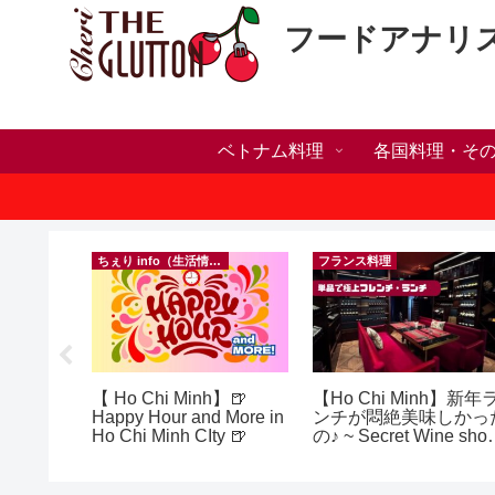
フードアナリ
ベトナム料理
各国料理・そ
）
ちぇり info（生活情報）
フランス料理
の電話番
【 Ho Chi Minh】🍺
【Ho Chi Minh】新年
プ！機種
Happy Hour and More in
ンチが悶絶美味しかっ
行に失敗
Ho Chi Minh CIty 🍺
の♪ ~ Secret Wine sho
きた話！
and lounge