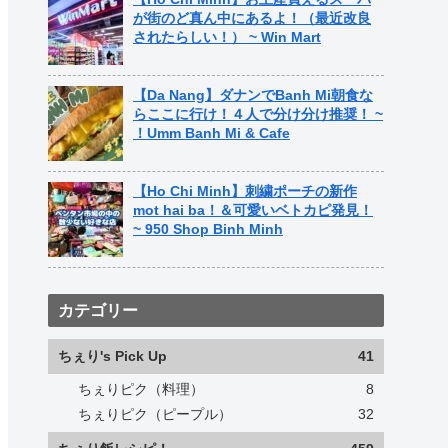
が街のど真ん中にあるよ！（最近改良
されたらしい！） ~ Win Mart
【Da Nang】ダナンでBanh Mi朝食な
らここに行け！４人で分け分け推奨！ ~
！Umm Banh Mi & Cafe
【Ho Chi Minh】刺繍ポーチの新作
mot hai ba！＆可愛いベトカピ発見！
~ 950 Shop Binh Minh
カテゴリー
ちぇり's Pick Up
41
ちぇりピク（料理）
8
ちぇりピク（ピープル）
32