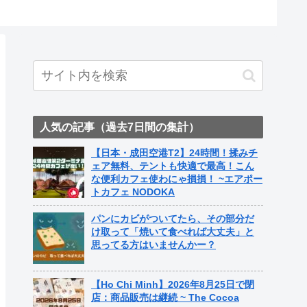
人気の記事（過去7日間の集計）
【日本・成田空港T2】24時間！揉みチ
ェア無料、テントも快適で最高！こん
な便利カフェ使わにゃ損損！ ~エアポー
トカフェ NODOKA
パンにカビがついてたら、その部分だ
け取って「焼いて食べれば大丈夫」と
思ってる方はいませんかー？
【Ho Chi Minh】2026年8月25日で閉
店：商品販売は継続 ~ The Cocoa