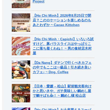
Project
【Ho Chi Minh】2026年8月25日で閉
店？このロケーションを楽しめるのも
あとわずか ~ Cacao Kittchen
【Ho Chi Minh・Capichi】いろいろ試
すけど、豚バラスライスはやっぱりこ
こに落ち着くわね！ ~ 男の食材店木村
屋
【Da Nang】ダナンで行くべきカフェ
の中でもここは一級品！引き続き良い
カフェ♪ ~ Dng. Coffee
【日本・愛媛 – 松山】駅前観光客向け
かと思いきや、ガチ美味しい鯛めし屋
で鯛そばも👍！ ~ 鯛めし槇 松山店
【Ho Chi Minh】お土産買えるスーパ