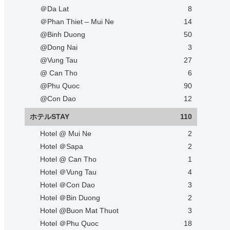
＠Da Lat
8
＠Phan Thiet – Mui Ne
14
@Binh Duong
50
@Dong Nai
3
@Vung Tau
27
@ Can Tho
6
@Phu Quoc
90
@Con Dao
12
ホテルSTAY
110
Hotel @ Mui Ne
2
Hotel ＠Sapa
2
Hotel @ Can Tho
1
Hotel ＠Vung Tau
4
Hotel ＠Con Dao
3
Hotel ＠Bin Duong
2
Hotel @Buon Mat Thuot
3
Hotel ＠Phu Quoc
18