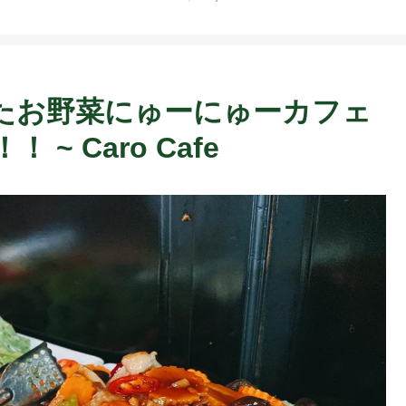
ト中営業予定追記） ~
Fame Nail
たお野菜にゅーにゅーカフェ
 Caro Cafe