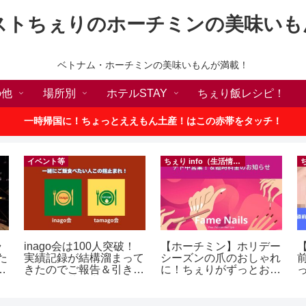
ストちぇりのホーチミンの美味いも
ベトナム・ホーチミンの美味いもんが満載！
の他
場所別
ホテルSTAY
ちぇり飯レシピ！
一時帰国に！ちょっとええもん土産！はこの赤帯をタッチ！
イベント等
ちぇり info（生活情報）
ラ
inago会は100人突破！
【ホーチミン】ホリデー
【
た
実績記録が結構溜まって
シーズンの爪のおしゃれ
p
きたのでご報告＆引き続
に！ちぇりがずっとお世
きお仲間募集中♪
話になってるネイルサロ
に
ンで平日15％OFF！
（テト前不適用期間&テ
イ