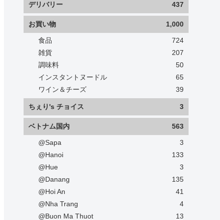
デリバリー
437
お買い物
1,000
食品
724
雑貨
207
調味料
50
インスタントヌードル
65
ワイン＆チーズ
39
ちぇり's チョイス
3
ベトナム国内
563
@Sapa
3
@Hanoi
133
@Hue
3
@Danang
135
@Hoi An
41
@Nha Trang
4
@Buon Ma Thuot
13