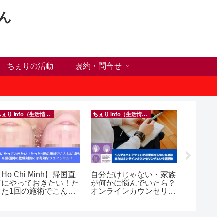
ん
ちぇりの活動
規約・問合せ
ちぇり info（生活情報）
ちぇり info（生活情報）
Ho Chi Minh】帰国直
自分だけじゃない・家族
【追記
前にやっておきたい！た
が何かに悩んでいたら？
号ゲッ
った1回の施術でこんな
オンラインカウンセリン
変時の
違う？！ ＆帰国時の
グという選択肢
したけ
乾燥対策には有効なフェ
~ povo
シャル！ ~ Rosereve