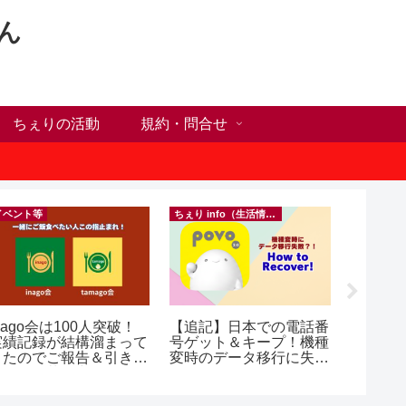
ん
ちぇりの活動
規約・問合せ
イベント等
ちぇり info（生活情報）
nago会は100人突破！
【追記】日本での電話番
自分だ
実績記録が結構溜まって
号ゲット＆キープ！機種
が何か
きたのでご報告＆引き続
変時のデータ移行に失敗
オンラ
きお仲間募集中♪
したけど復活できた話！
グとい
~ povo