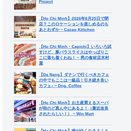
Project
【Ho Chi Minh】2026年8月25日で閉
店？このロケーションを楽しめるのも
あとわずか ~ Cacao Kittchen
【Ho Chi Minh・Capichi】いろいろ試
すけど、豚バラスライスはやっぱりこ
こに落ち着くわね！ ~ 男の食材店木村
屋
【Da Nang】ダナンで行くべきカフェ
の中でもここは一級品！引き続き良い
カフェ♪ ~ Dng. Coffee
【Ho Chi Minh】お土産買えるスーパ
が街のど真ん中にあるよ！（最近改良
されたらしい！） ~ Win Mart
【Ho Chi Minh】歯が白くなる？！と