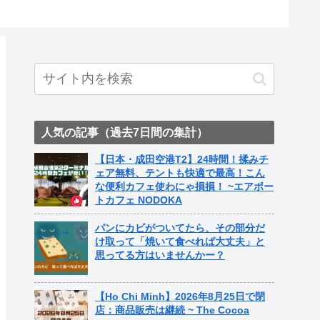
人気の記事（過去7日間の集計）
【日本・成田空港T2】24時間！揉みチ
ェア無料、テントも快適で最高！こん
な便利カフェ使わにゃ損損！ ~エアポー
トカフェ NODOKA
パンにカビがついてたら、その部分だ
け取って「焼いて食べれば大丈夫」と
思ってる方はいませんかー？
【Ho Chi Minh】2026年8月25日で閉
店：商品販売は継続 ~ The Cocoa