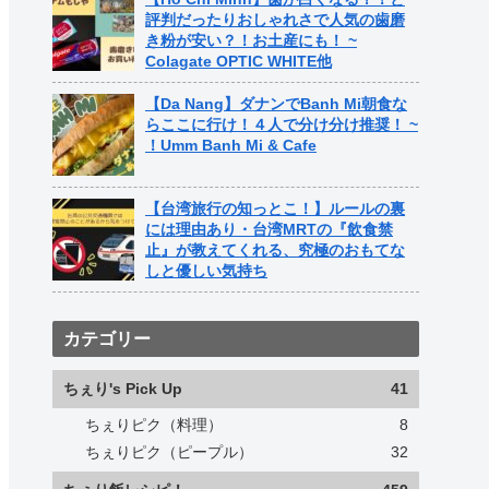
評判だったりおしゃれさで人気の歯磨
き粉が安い？！お土産にも！ ~
Colagate OPTIC WHITE他
【Da Nang】ダナンでBanh Mi朝食な
らここに行け！４人で分け分け推奨！ ~
！Umm Banh Mi & Cafe
【台湾旅行の知っとこ！】ルールの裏
には理由あり・台湾MRTの『飲食禁
止』が教えてくれる、究極のおもてな
しと優しい気持ち
カテゴリー
ちぇり's Pick Up
41
ちぇりピク（料理）
8
ちぇりピク（ピープル）
32