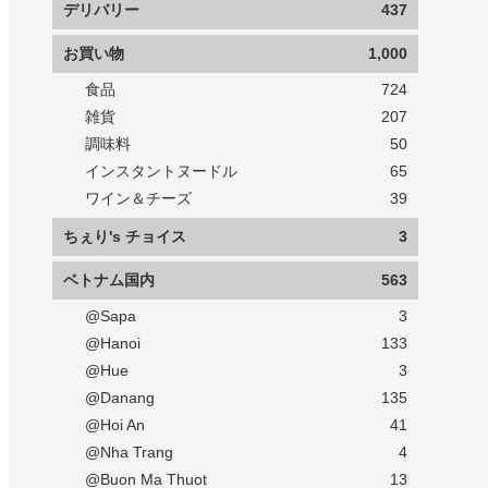
デリバリー
437
お買い物
1,000
食品
724
雑貨
207
調味料
50
インスタントヌードル
65
ワイン＆チーズ
39
ちぇり's チョイス
3
ベトナム国内
563
@Sapa
3
@Hanoi
133
@Hue
3
@Danang
135
@Hoi An
41
@Nha Trang
4
@Buon Ma Thuot
13