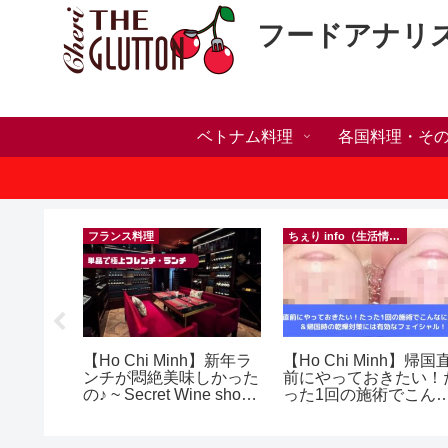
フードアナリ
ベトナム料理
各国料理・そ
）
フランス料理
ちぇり info（生活情報）
い・家族
【Ho Chi Minh】新年ラ
【Ho Chi Minh】帰国
いたら？
ンチが悶絶美味しかった
前にやっておきたい！
ンセリン
の♪ ~ Secret Wine shop
った1回の施術でこん
and lounge
に違う？！ ＆帰国時の
乾燥対策には有効なフ
イシャル！ ~ Roserev