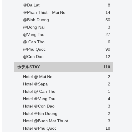
＠Da Lat
8
＠Phan Thiet – Mui Ne
14
@Binh Duong
50
@Dong Nai
3
@Vung Tau
27
@ Can Tho
6
@Phu Quoc
90
@Con Dao
12
ホテルSTAY
110
Hotel @ Mui Ne
2
Hotel ＠Sapa
2
Hotel @ Can Tho
1
Hotel ＠Vung Tau
4
Hotel ＠Con Dao
3
Hotel ＠Bin Duong
2
Hotel @Buon Mat Thuot
3
Hotel ＠Phu Quoc
18