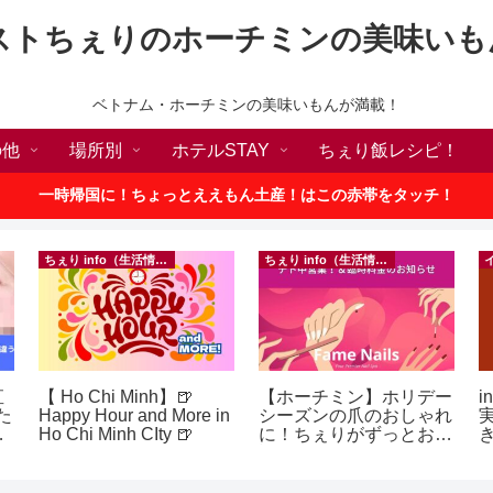
ストちぇりのホーチミンの美味いも
ベトナム・ホーチミンの美味いもんが満載！
の他
場所別
ホテルSTAY
ちぇり飯レシピ！
一時帰国に！ちょっとええもん土産！はこの赤帯をタッチ！
ちぇり info（生活情報）
ちぇり info（生活情報）
直
【 Ho Chi Minh】🍺
【ホーチミン】ホリデー
i
た
Happy Hour and More in
シーズンの爪のおしゃれ
な
Ho Chi Minh CIty 🍺
に！ちぇりがずっとお世
話になってるネイルサロ
ェ
ンで平日15％OFF！
e
（テト前不適用期間&テ