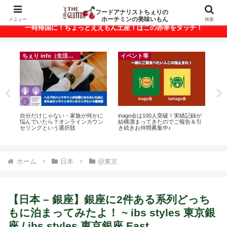
ベトナム・ホーチミンの美味いもんが満載！
フードアナリストちぇりの
ホーチミンの美味いもん
メニュー
検索
一時帰国に！ちょっとええもん土産！はこの赤帯をタッチ！
ちぇり info（生活情報）
ちぇり info（生活情報）
フ
録が
【追記】日本での電話番号ゲット
【 Ho Chi Minh】🍺 Happy Hour
【H
引
＆キープ！機種変時のデータ移行
and More in Ho Chi Minh CIty 🍺
美味し
に失敗したけど復活できた話！~
sho
povo
ホーム
日本
@東京
【日本 – 銀座】銀座に2件ある系列どっち
もに泊まってみたよ！ ~ ibs styles 東京銀
座 / ibs styles 東京銀座 East