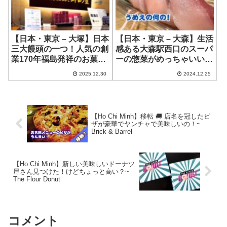
【日本・東京 – 大塚】日本
【日本・東京 – 大森】生活
三大饅頭の一つ！人気の創
感ある大森駅西口のスーパ
業170年福島発祥のお菓子
ーの惣菜がめっちゃいい！
屋さんが大塚に！ ~ 東京柏
~ スーパーオオゼキ
2025.12.30
2024.12.25
屋 大塚店
【Ho Chi Minh】移転 🚚 店名を冠したピ
ザが豪華でヤンチャで美味しいの！~
Brick & Barrel
【Ho Chi Minh】新しい美味しいドーナツ
屋さん見つけた！けどちょっと高い？~
The Flour Donut
コメント