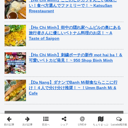
【Ho Chi Minh】ここのヒレカツすんごい美味し
い！食べ方選んでファミリーで！ ~ KatsuSan
Rreestaurant
【Ho Chi Minh】街中の隠れ家ヘムビルの奥にある
旅行者さんに優しいベトナム料理のお店！ ~ A
Taste of Saigon
【Ho Chi Minh】刺繍ポーチの新作 mot hai ba！＆
可愛いベトカピ発見！ ~ 950 Shop Binh Minh
【Da Nang】ダナンでBanh Mi朝食ならここに行
け！４人で分け分け推奨！ ~ ！Umm Banh Mi &
Cafe
カテゴリー
前の記事
次の記事
目次へ
シェア
LINE＠
ちぇりまっぷ
Lazada掲示板