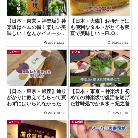
【日本・東京 – 神楽坂】神
【日本・大森】お持たせに
楽坂はヘムの街！楽しい美
も便利なタルトがとても素
味しい！なんかイメージと
直で美味しい ~ FLO
違ってた！？
PROSTIGE 大森とうきゅ
2025.12.13
2024.09.21
う店
スイーツ
カフェ
【日本・東京 – 銀座】通り
【日本・東京 – 神楽坂】初
がかりに教えてもらって買
めての神楽坂で復活を遂げ
わずにはいられなかった生
た甘味処でかき氷 ~ 紀之善
芋けんぴ！ ~ 銀座芋山
2024.10.10
2025.10.10
スイーツ
日本料理