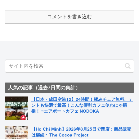
コメントを書き込む
人気の記事（過去7日間の集計）
【日本・成田空港T2】24時間！揉みチェア無料、テ
ントも快適で最高！こんな便利カフェ使わにゃ損
損！ ~エアポートカフェ NODOKA
【Ho Chi Minh】2026年8月25日で閉店：商品販売
は継続 ~ The Cocoa Project