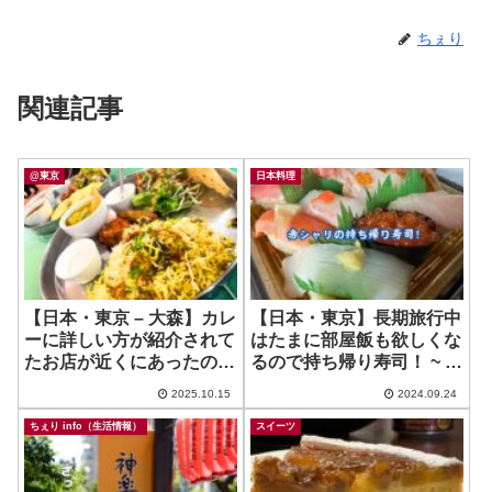
ちぇり
関連記事
@東京
日本料理
【日本・東京 – 大森】カレ
【日本・東京】長期旅行中
ーに詳しい方が紹介されて
はたまに部屋飯も欲しくな
たお店が近くにあったので
るので持ち帰り寿司！ ~ 持
行ってみた！ ~ マシャール
ち帰り寿司 みさき
2025.10.15
2024.09.24
ちぇり info（生活情報）
スイーツ