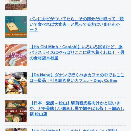
パンにカビがついてたら、その部分だけ取って「焼
いて食べれば大丈夫」と思ってる方はいませんか
ー？
【Ho Chi Minh・Capichi】いろいろ試すけど、豚
バラスライスはやっぱりここに落ち着くわね！ ~ 男
の食材店木村屋
【Da Nang】ダナンで行くべきカフェの中でもここ
は一級品！引き続き良いカフェ♪ ~ Dng. Coffee
【日本・愛媛 – 松山】駅前観光客向けかと思いき
や、ガチ美味しい鯛めし屋で鯛そばも👍！ ~ 鯛めし
槇 松山店