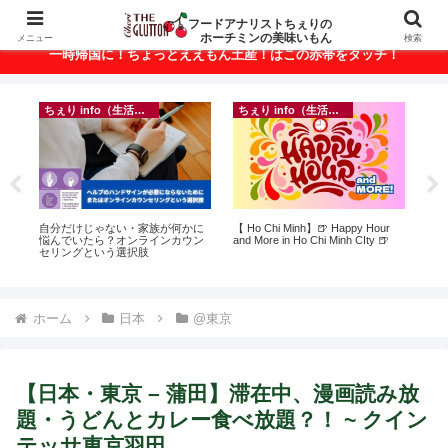
ベトナム・ホーチミンの美味いもんが満載！
フードアナリストちぇりの
ホーチミンの美味いもん
メニュー
検索
一時帰国に！ちょっとええもん土産！はこの赤帯をタッチ！
ちぇり info（生活情報）
ちぇり info（生活情報）
フ
ト
自分だけじゃない・家族が何かに
【 Ho Chi Minh】🍺 Happy Hour
【H
行
悩んでいたら？オンラインカウン
and More in Ho Chi Minh CIty 🍺
美味し
~
セリングという選択肢
sho
ホーム
日本
@東京
【日本・東京 – 蒲田】滞在中、漫画読み放
題・うどんとカレー食べ放題？！ ~ クイン
テッサ東京羽田