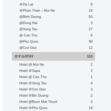
＠Da Lat
8
＠Phan Thiet – Mui Ne
14
@Binh Duong
50
@Dong Nai
3
@Vung Tau
27
@ Can Tho
6
@Phu Quoc
90
@Con Dao
12
ホテルSTAY
110
Hotel @ Mui Ne
2
Hotel ＠Sapa
2
Hotel @ Can Tho
1
Hotel ＠Vung Tau
4
Hotel ＠Con Dao
3
Hotel ＠Bin Duong
2
Hotel @Buon Mat Thuot
3
Hotel ＠Phu Quoc
18