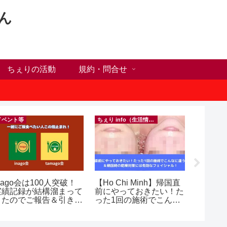
ん
ちぇりの活動
規約・問合せ
イベント等
ちぇり info（生活情報）
nago会は100人突破！
【Ho Chi Minh】帰国直
【ホー
実績記録が結構溜まって
前にやっておきたい！た
シーズ
きたのでご報告＆引き続
った1回の施術でこんな
に！ち
きお仲間募集中♪
に違う？！ ＆帰国時の
話にな
乾燥対策には有効なフェ
ンで平日
イシャル！ ~ Rosereve
（テト