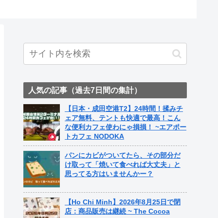
ト中営業
Fame Na
人気の記事（過去7日間の集計）
【日本・成田空港T2】24時間！揉みチ
ェア無料、テントも快適で最高！こん
な便利カフェ使わにゃ損損！ ~エアポー
トカフェ NODOKA
パンにカビがついてたら、その部分だ
け取って「焼いて食べれば大丈夫」と
思ってる方はいませんかー？
【Ho Chi Minh】2026年8月25日で閉
店：商品販売は継続 ~ The Cocoa