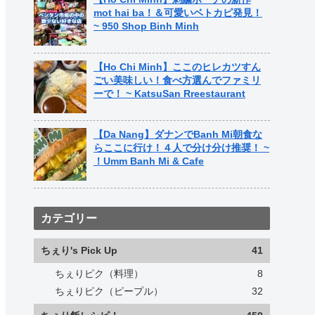
mot hai ba！＆可愛いベトカピ発見！
~ 950 Shop Binh Minh
【Ho Chi Minh】ここのヒレカツすん
ごい美味しい！食べ方選んでファミリ
ーで！ ~ KatsuSan Rreestaurant
【Da Nang】ダナンでBanh Mi朝食な
らここに行け！４人で分け分け推奨！ ~
！Umm Banh Mi & Cafe
カテゴリー
ちぇり's Pick Up
41
ちぇりピク（料理）
8
ちぇりピク（ピープル）
32