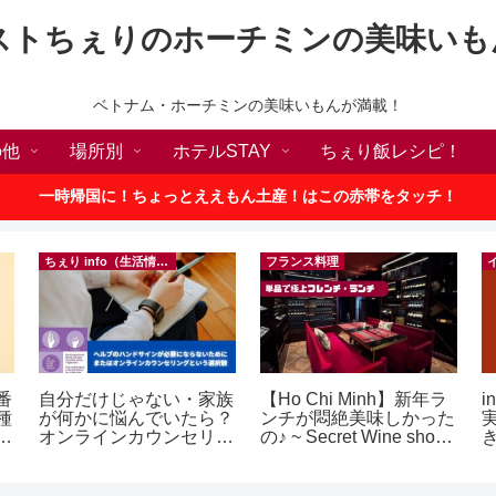
ストちぇりのホーチミンの美味いも
ベトナム・ホーチミンの美味いもんが満載！
の他
場所別
ホテルSTAY
ちぇり飯レシピ！
一時帰国に！ちょっとええもん土産！はこの赤帯をタッチ！
ちぇり info（生活情報）
フランス料理
番
自分だけじゃない・家族
【Ho Chi Minh】新年ラ
i
種
が何かに悩んでいたら？
ンチが悶絶美味しかった
敗
オンラインカウンセリン
の♪ ~ Secret Wine shop
！
グという選択肢
and lounge