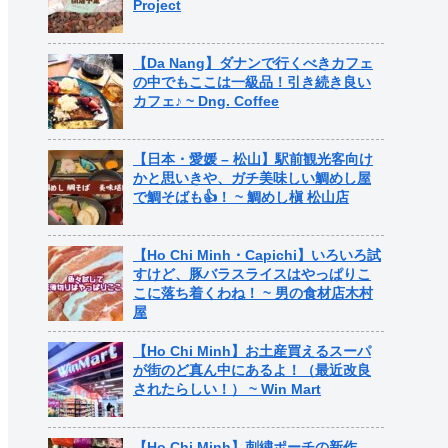
Project
【Da Nang】ダナンで行くべきカフェ
の中でもここは一級品！引き続き良い
カフェ♪ ~ Dng. Coffee
【日本・愛媛 – 松山】駅前観光客向け
かと思いきや、ガチ美味しい鯛めし屋
で鯛そばも👍！ ~ 鯛めし槇 松山店
【Ho Chi Minh・Capichi】いろいろ試
すけど、豚バラスライスはやっぱりこ
こに落ち着くわね！ ~ 男の食材店木村
屋
【Ho Chi Minh】お土産買えるスーパ
が街のど真ん中にあるよ！（最近改良
されたらしい！） ~ Win Mart
【Ho Chi Minh】刺繍ポーチの新作