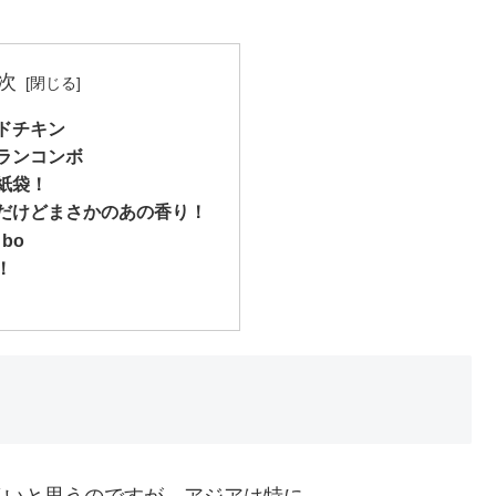
次
ドチキン
ランコンボ
紙袋！
だけどまさかのあの香り！
 bo
！
多いと思うのですが、アジアは特に、