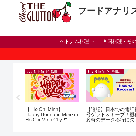
フードアナリ
ベトナム料理
各国料理・そ
）
ちぇり info（生活情報）
ちぇり info（生活情報）
ホリデー
【 Ho Chi Minh】🍺
【追記】日本での電話
おしゃれ
Happy Hour and More in
号ゲット＆キープ！機
っとお世
Ho Chi Minh CIty 🍺
変時のデータ移行に失
イルサロ
したけど復活できた話
FF！
~ povo
期間&テ