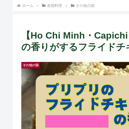
） ~
ホーム
各国料理
その他の国
【Ho Chi Minh・Ca
の香りがするフライドチキン！
その他の国