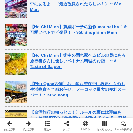
中にあるよ！（最近改良されたらしい！） ~ Win
Mart
【Ho Chi Minh】刺繍ポーチの新作 mot hai ba！＆
可愛いベトカピ発見！ ~ 950 Shop Binh Minh
【Ho Chi Minh】街中の隠れ家ヘムビルの奥にある
旅行者さんに優しいベトナム料理のお店！ ~ A
Taste of Saigon
【Phu Quoc西側】お土産も滞在中に必要なものも
生活物資も全部お任せ、フーコック最大の便利スー
パー！ ~ King kong
【台湾旅行の知っとこ！】ルールの裏には理由あ
り・台湾MRTの『飲食禁止』が教えてくれる、究極
のおもてなしと優しい気持ち
前の記事
次の記事
目次へ
シェア
LINE＠
ちぇりまっぷ
Lazada掲示板