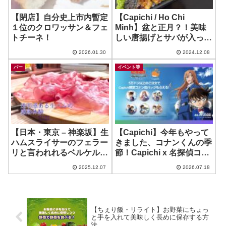
【閉店】自分史上市内暫定
【Capichi / Ho Chi
１位のクロワッサン＆フェ
Minh】盆と正月？！美味
トチーネ！
しい唐揚げとサバが入って
る弁当とか！！ ~ Manten
2026.01.30
2024.12.08
Bento
バー
イベント等
【日本・東京 – 神楽坂】生
【Capichi】今年もやって
ハムスライサーのフェラー
きました、コナンくんの季
リと言われれるベルケル使
節！Capichi x 名探偵コナ
用！神楽坂の生ハム専門店
ン・オリジナルバッジ、今
2025.12.07
2026.07.18
で感動体験！ ~ ワインバー
年もコンプリートするわ
生ハムCOMPANY 神楽坂
よ！
【ちぇり飯・リライト】お野菜にちょっ
と手を入れて美味しく長めに保存する方
法