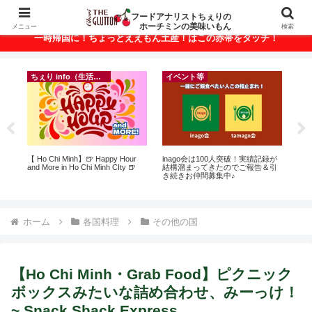
ベトナム・ホーチミンの美味いもんが満載！
フードアナリストちぇりの
ホーチミンの美味いもん
メニュー
検索
一時帰国に！ちょっとええもん土産！はこの赤帯をタッチ！
ちぇり info（生活情報）
イベント等
に
【 Ho Chi Minh】🍺 Happy Hour
inago会は100人突破！実績記録が
【
ン
and More in Ho Chi Minh CIty 🍺
結構溜まってきたのでご報告＆引
の
き続きお仲間募集中♪
と
で平
期間
Fam
ホーム
各国料理
その他の国
【Ho Chi Minh・Grab Food】ピクニック
ボックスみたいな詰め合わせ、みーっけ！
~ Snack Shack Express