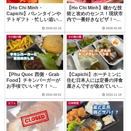
【Ho Chi Minh・
【Ho Chi Minh】確かな技
Capichi】バレンタインや
術と攻めのセンス！現状市
テトギフト・忙しい追い込
内で一番好きなピザ！~
み時期にデリバリー！
Chico’s Pizza Bar
2026.02.10
2026.02.05
その他の国
その他の国
【Phu Quoc 西側・Grab
【Capichi】ホーチミンに
Food】チキンバーガーが
住む日本人には定番の洋食
お手頃でいいぞ？！ ~
屋さんですが改めていいわ
Sandwich – Fried
ね？ ~ Kaki no KI
2024.09.01
2024.11.16
Chicken – Beef
カフェ
日本料理