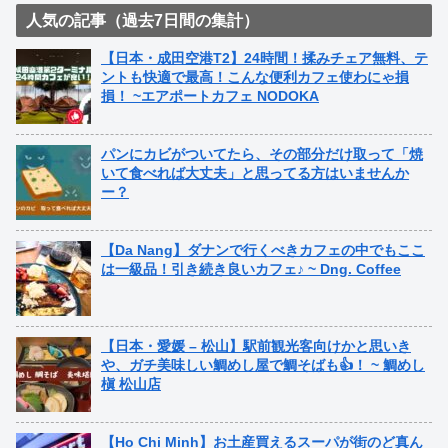
人気の記事（過去7日間の集計）
【日本・成田空港T2】24時間！揉みチェア無料、テ
ントも快適で最高！こんな便利カフェ使わにゃ損
損！ ~エアポートカフェ NODOKA
パンにカビがついてたら、その部分だけ取って「焼
いて食べれば大丈夫」と思ってる方はいませんか
ー？
【Da Nang】ダナンで行くべきカフェの中でもここ
は一級品！引き続き良いカフェ♪ ~ Dng. Coffee
【日本・愛媛 – 松山】駅前観光客向けかと思いき
や、ガチ美味しい鯛めし屋で鯛そばも👍！ ~ 鯛めし
槇 松山店
【Ho Chi Minh】お土産買えるスーパが街のど真ん