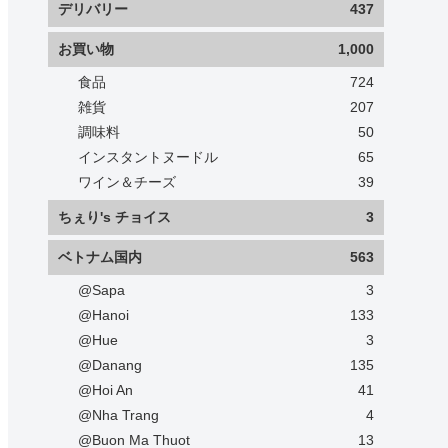
デリバリー
437
お買い物
1,000
食品
724
雑貨
207
調味料
50
インスタントヌードル
65
ワイン＆チーズ
39
ちぇり's チョイス
3
ベトナム国内
563
@Sapa
3
@Hanoi
133
@Hue
3
@Danang
135
@Hoi An
41
@Nha Trang
4
@Buon Ma Thuot
13