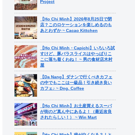
Project
【Ho Chi Minh】2026年8月25日で閉
店？このロケーションを楽しめるのも
あとわずか ~ Cacao Kittchen
【Ho Chi Minh・Capichi】いろいろ試
すけど、豚バラスライスはやっぱりこ
こに落ち着くわね！ ~ 男の食材店木村
屋
【Da Nang】ダナンで行くべきカフェ
の中でもここは一級品！引き続き良い
カフェ♪ ~ Dng. Coffee
【Ho Chi Minh】お土産買えるスーパ
が街のど真ん中にあるよ！（最近改良
されたらしい！） ~ Win Mart
【Ho Chi Minh】歯が白くなる？！と