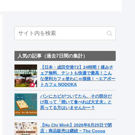
人気の記事（過去7日間の集計）
【日本・成田空港T2】24時間！揉みチ
ェア無料、テントも快適で最高！こん
な便利カフェ使わにゃ損損！ ~エアポー
トカフェ NODOKA
パンにカビがついてたら、その部分だ
け取って「焼いて食べれば大丈夫」と
思ってる方はいませんかー？
【Ho Chi Minh】2026年8月25日で閉
店：商品販売は継続 ~ The Cocoa