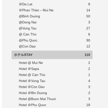
＠Da Lat
8
＠Phan Thiet – Mui Ne
14
@Binh Duong
50
@Dong Nai
3
@Vung Tau
27
@ Can Tho
6
@Phu Quoc
90
@Con Dao
12
ホテルSTAY
110
Hotel @ Mui Ne
2
Hotel ＠Sapa
2
Hotel @ Can Tho
1
Hotel ＠Vung Tau
4
Hotel ＠Con Dao
3
Hotel ＠Bin Duong
2
Hotel @Buon Mat Thuot
3
Hotel ＠Phu Quoc
18