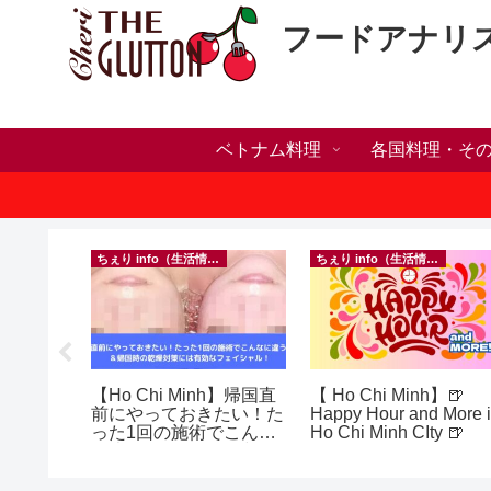
フードアナリ
ベトナム料理
各国料理・そ
）
ちぇり info（生活情報）
ちぇり info（生活情報）
の電話番
【Ho Chi Minh】帰国直
【 Ho Chi Minh】🍺
プ！機種
前にやっておきたい！た
Happy Hour and More 
行に失敗
った1回の施術でこんな
Ho Chi Minh CIty 🍺
きた話！
に違う？！ ＆帰国時の
乾燥対策には有効なフェ
イシャル！ ~ Rosereve