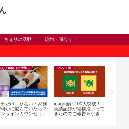
ん
ちぇりの活動
規約・問合せ
ちぇり info（生活情報）
イベント等
自分だけじゃない・家族
inago会は100人突破！
【追記
が何かに悩んでいたら？
実績記録が結構溜まって
号ゲッ
オンラインカウンセリン
きたのでご報告＆引き続
変時の
グという選択肢
きお仲間募集中♪
したけ
~ povo