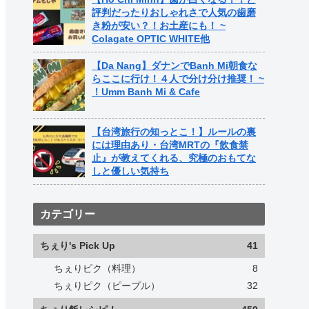
評判だったりおしゃれさで人気の歯磨
き粉が安い？！お土産にも！ ~
Colagate OPTIC WHITE他
【Da Nang】ダナンでBanh Mi朝食な
らここに行け！４人で分け分け推奨！ ~
！Umm Banh Mi & Cafe
【台湾旅行の知っとこ！】ルールの裏
には理由あり・台湾MRTの『飲食禁
止』が教えてくれる、究極のおもてな
しと優しい気持ち
カテゴリー
ちぇり's Pick Up
41
ちぇりピク（料理）
8
ちぇりピク（ピープル）
32