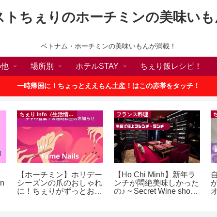
ストちぇりのホーチミンの美味いも
ベトナム・ホーチミンの美味いもんが満載！
の他
場所別
ホテルSTAY
ちぇり飯レシピ！
一時帰国に！ちょっとええもん土産！はこの赤帯をタッチ！
ちぇり info（生活情報）
フランス料理
【ホーチミン】ホリデー
【Ho Chi Minh】新年ラ
in
シーズンの爪のおしゃれ
ンチが悶絶美味しかった
に！ちぇりがずっとお世
の♪ ~ Secret Wine shop
話になってるネイルサロ
and lounge
ンで平日15％OFF！
（テト前不適用期間&テ