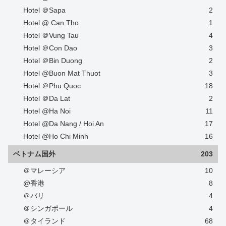
Hotel ＠Sapa
2
Hotel @ Can Tho
1
Hotel ＠Vung Tau
4
Hotel ＠Con Dao
3
Hotel ＠Bin Duong
2
Hotel @Buon Mat Thuot
3
Hotel ＠Phu Quoc
18
Hotel ＠Da Lat
2
Hotel @Ha Noi
11
Hotel @Da Nang / Hoi An
17
Hotel @Ho Chi Minh
16
ベトナム国外
203
＠マレーシア
10
@香港
8
＠バリ
4
＠シンガポール
4
＠タイランド
68