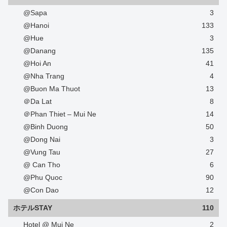
@Sapa
3
@Hanoi
133
@Hue
3
@Danang
135
@Hoi An
41
@Nha Trang
4
@Buon Ma Thuot
13
＠Da Lat
8
＠Phan Thiet – Mui Ne
14
@Binh Duong
50
@Dong Nai
3
@Vung Tau
27
@ Can Tho
6
@Phu Quoc
90
@Con Dao
12
ホテルSTAY
110
Hotel @ Mui Ne
2