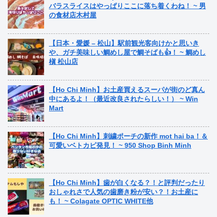
バラスライスはやっぱりここに落ち着くわね！ ~ 男
の食材店木村屋
【日本・愛媛 – 松山】駅前観光客向けかと思いき
や、ガチ美味しい鯛めし屋で鯛そばも👍！ ~ 鯛めし
槇 松山店
【Ho Chi Minh】お土産買えるスーパが街のど真ん
中にあるよ！（最近改良されたらしい！） ~ Win
Mart
【Ho Chi Minh】刺繍ポーチの新作 mot hai ba！＆
可愛いベトカピ発見！ ~ 950 Shop Binh Minh
【Ho Chi Minh】歯が白くなる？！と評判だったり
おしゃれさで人気の歯磨き粉が安い？！お土産に
も！ ~ Colagate OPTIC WHITE他