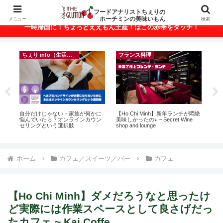
ベトナム・ホーチミンの美味いもんが満載！
フードアナリストちぇりの
ホーチミンの美味いもん
メニュー
検索
一時帰国に！ちょっとええもん土産！はこの赤帯をタッチ！
ちぇり info（生活情報）
フランス料理
録が
自分だけじゃない・家族が何かに
【Ho Chi Minh】新年ランチが悶絶
【 H
引
悩んでいたら？オンラインカウン
美味しかったの♪ ~ Secret Wine
and 
セリングという選択肢
shop and lounge
ホーム
カフェ／スイーツ／バー
カフェ
【Ho Chi Minh】ダメだろうなと思ったけ
ど実際には作業スペースとして良さげだっ
たカフェ ~ Kai Coffe