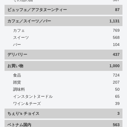
ビュッフェ／アフタヌーンティー
87
カフェ／スイーツ／バー
1,131
カフェ
769
スイーツ
568
バー
104
デリバリー
437
お買い物
1,000
食品
724
雑貨
207
調味料
50
インスタントヌードル
65
ワイン＆チーズ
39
ちぇり's チョイス
3
ベトナム国内
563