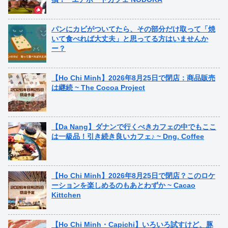
パンにカビがついてたら、その部分だけ取って「焼
いて食べれば大丈夫」と思ってる方はいませんか
ー？
【Ho Chi Minh】2026年8月25日で閉店：商品販売
は継続 ~ The Cocoa Project
【Da Nang】ダナンで行くべきカフェの中でもここ
は一級品！引き続き良いカフェ♪ ~ Dng. Coffee
【Ho Chi Minh】2026年8月25日で閉店？このロケ
ーションを楽しめるのもあとわずか ~ Cacao
Kittchen
【Ho Chi Minh・Capichi】いろいろ試すけど、豚