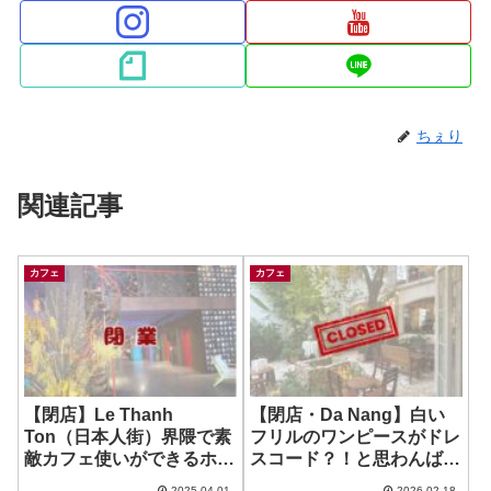
ちぇり
関連記事
カフェ
カフェ
【閉店】Le Thanh
【閉店・Da Nang】白い
Ton（日本人街）界隈で素
フリルのワンピースがドレ
敵カフェ使いができるホテ
スコード？！と思わんばか
ル ~ Prostyle Hoel Ho Chi
りの映え女子に人気のお店
2025.04.01
2026.02.18