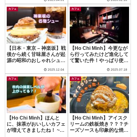
Minh – ロビーカフェ
~ Bloom Garden
カフェ
カフェ
【日本・東京 – 神楽坂】戦
【Ho Chi Minh】今更なが
後から続く甘味屋さんが起
ら行ってみたけど進化して
源の昭和のおしゃれシュー
て驚いた件！やっぱり使え
クリーム！ ~ Cafe Copin
る！ ~ RUNAM – Tran
2025.12.04
2025.07.18
Ngoc Dien
カフェ
カフェ
【Ho Chi Minh】ほんと
【Ho Chi Minh】アイスク
に、抹茶がおいしいカフェ
リームの鉄板焼き？？？チ
が増えてきましたね！ ~
ーズソースも印象的な焼き
KHA MATCHYA
アイス！ ~ RingRing