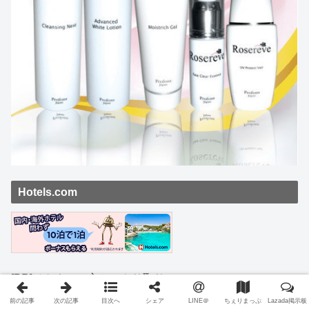
Hotels.com
[PR]ベトナムの方とのやり取りに！
前の記事
次の記事
目次へ
シェア
LINE＠
ちぇりまっぷ
Lazada掲示板