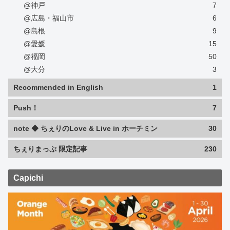
@神戸
7
@広島・福山市
6
@島根
9
@愛媛
15
@福岡
50
@大分
3
Recommended in English
1
Push！
7
note ◆ ちぇりのLove & Live in ホーチミン
30
ちぇりまっぷ 限定記事
230
Capichi