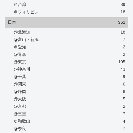
＠台湾
89
＠フィリピン
18
日本
351
@北海道
18
@富山・新潟
7
＠愛知
2
@青森
2
@東京
105
@神奈川
43
@千葉
9
@関東
6
@静岡
8
@大阪
5
@京都
2
@三重
7
＠和歌山
4
@奈良
7