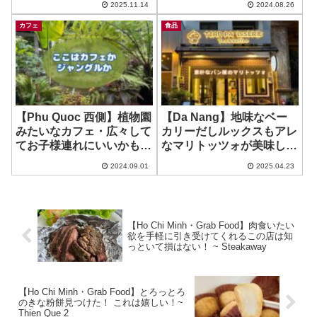
2025.11.14
2024.08.26
Artisan Gelato
カフェ
食品
【Phu Quoc 西側】植物園
【Da Nang】地味なベー
みたいなカフェ・広々して
カリーだしルックスもアレ
てお子様連れにいいかも？
なマリトッツォが美味しか
~ Ola Cafe
った件w ~ Tian Patisserie
2024.09.01
2025.04.23
【Ho Chi Minh・Grab Food】肉食いたい
欲を手軽に引き受けてくれるこの店は知
っといて損はない！ ~ Steakaway
【Ho Chi Minh・Grab Food】とろっとろ
のきな粉餅見つけた！ これは嬉しい！~
Thien Que 2