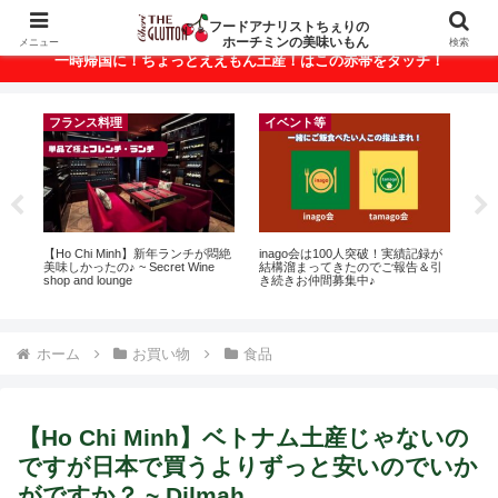
ベトナム・ホーチミンの美味いもんが満載！
フードアナリストちぇりの
ホーチミンの美味いもん
メニュー
検索
一時帰国に！ちょっとええもん土産！はこの赤帯をタッチ！
フランス料理
イベント等
って
【Ho Chi Minh】新年ランチが悶絶
inago会は100人突破！実績記録が
自
こん
美味しかったの♪ ~ Secret Wine
結構溜まってきたのでご報告＆引
悩
shop and lounge
き続きお仲間募集中♪
セ
ホーム
お買い物
食品
【Ho Chi Minh】ベトナム土産じゃないの
ですが日本で買うよりずっと安いのでいか
がですか？ ~ Dilmah