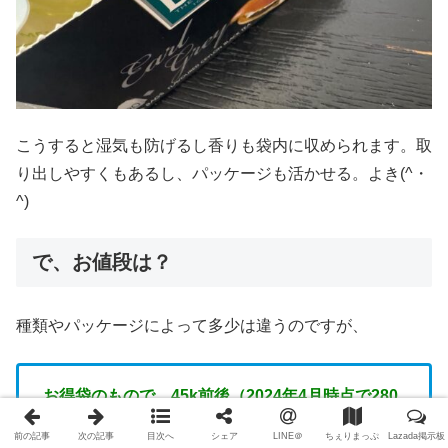
こうすると湿気も防げるし香りも袋内に収められます。取
り出しやすくもあるし、パッケージも活かせる。よき(^・
^)
で、お値段は？
種類やパッケージによって多少は違うのですが、
お得袋のもので、45k前後（2024年4月時点で280
円くらい）
前の記事
次の記事
目次へ
シェア
LINE＠
ちぇりまっぷ
Lazada掲示板