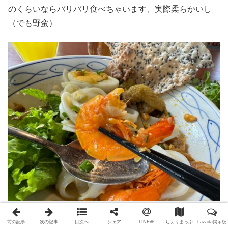
のくらいならバリバリ食べちゃいます、実際柔らかいし
（でも野蛮）
Mi Quanの主成分は米粉ですが、見目はちょっときしめん
前の記事
次の記事
目次へ
シェア
LINE＠
ちぇりまっぷ
Lazada掲示板