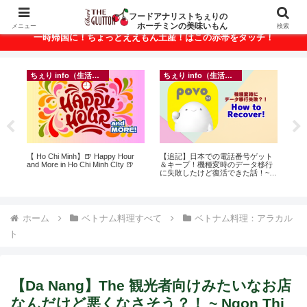
ベトナム・ホーチミンの美味いもんが満載！
フードアナリストちぇりの
ホーチミンの美味いもん
メニュー
検索
一時帰国に！ちょっとええもん土産！はこの赤帯をタッチ！
ちぇり info（生活情報）
ちぇり info（生活情報）
ちぇり info（生活情報）
】🍺 Happy Hour
【追記】日本での電話番号ゲット
【Ho Chi Minh】帰国直
Chi Minh CIty 🍺
＆キープ！機種変時のデータ移行
おきたい！たった1回の施
に失敗したけど復活できた話！~
なに違う？！ ＆帰国時の乾燥対策
povo
には有効なフェイシャル！ 
Rosereve
ホーム
ベトナム料理すべて
ベトナム料理：アラカル
ト
【Da Nang】The 観光者向けみたいなお店
なんだけど悪くなさそう？！ ~ Ngon Thi