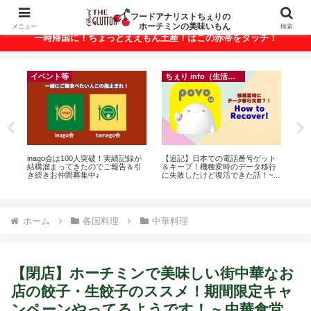
ベトナム・ホーチミンの美味いもんが満載！
フードアナリストちぇりの
ホーチミンの美味いもん
メニュー
検索
一時帰国に！ちょっとええもん土産！はこの赤帯をタッチ！
イベント等
ちぇり info（生活情報）
r
inago会は100人突破！実績記録が
【追記】日本での電話番号ゲット
【H

結構溜まってきたのでご報告＆引
＆キープ！機種変時のデータ移行
お
き続きお仲間募集中♪
に失敗したけど復活できた話！~
なに違う
povo
には
Ros
ホーム
各国料理
中華料理
【閉店】ホーチミンで美味しい街中華なお
店の餃子・生餃子のススメ！期間限定キャ
ンペーンやってるようです！ ~ 中華食堂