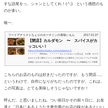
すな語尾をっ、シャンとしてくれ！(-“-;) という感想のも
のが多い。
唯一、
フードアナリストちぇりのホーチミンの美味いもん
2017.01.07
【閉店】カルダモン 〜 スパイスがカ
ッコいい！
https://cheritheglutton.com/cardamon-2
＊＊＊＊＊ 2016 Dec. ＊＊＊＊＊ カシミールカレーと言えば、その昔、ロイヤ
ルホストと言う西のファミレスが初夏当たりに毎年やってたカレーフェアでの目
玉商品（またローカルな…）。まだ昔の話なので今のように本格的なインド料理
がナチュラルに街に存在する時代でもなく、その個性的な味わいに魅せられて、
フェアの間中は胃炎起こすまで毎日食べてた。（←バカw で、知識もなかった頃
こちらのお店のものは好きだったのですが、もう閉店…。
だったので、ワタクシすっかりこれ、カシミール地方の名物料理だと思ってたん
ですが、違うんですってね。カルダモンの店主さん曰く、 だそうです...
というわけで、自作になりがちだったのですが、これは。
この写真は。とても美味しそうじゃないですか！
呼んだ、と思いましたね。つい前日かその前々日に、お友
達と「日本にあるような大衆中華のお店の味があるといい