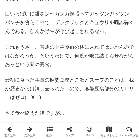
口いっぱいに麺をン〜ガンガ頬張ってガッツンガッツン、
パンチを食らう中で、ザックザックとキュウリを噛み砕く
んである。なんか野生が呼び起こされるなっ。
これもうさー、普通の中華冷麺の枠に入れてはいかんので
はなかろうか。というわけで、何度か喉に詰まらせながら
あっという間の完食。
最初に食べた半量の麻婆豆腐とご飯とスープのことは、我
が歴史からは消し去られた。ので、麻婆豆腐部分のカロリ
ーはゼロ(・∀・)
さて食べ終えた後ですが…
前の記事
次の記事
目次へ
シェア
LINE＠
ちぇりまっぷ
Lazada掲示板