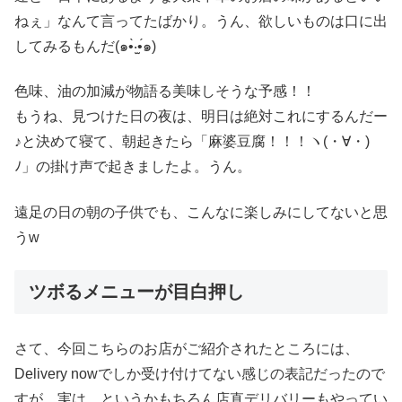
ねぇ」なんて言ってたばかり。うん、欲しいものは口に出
してみるもんだ(๑•̀‧̫•́๑)
色味、油の加減が物語る美味しそうな予感！！
もうね、見つけた日の夜は、明日は絶対これにするんだー
♪と決めて寝て、朝起きたら「麻婆豆腐！！！ヽ(・∀・)
ﾉ」の掛け声で起きましたよ。うん。
遠足の日の朝の子供でも、こんなに楽しみにしてないと思
うw
ツボるメニューが目白押し
さて、今回こちらのお店がご紹介されたところには、
Delivery nowでしか受け付けてない感じの表記だったので
すが、実は、というかもちろん店直デリバリーもやってい