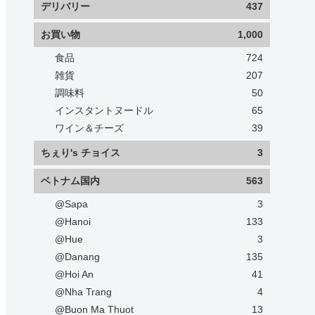
デリバリー
437
お買い物
1,000
食品
724
雑貨
207
調味料
50
インスタントヌードル
65
ワイン＆チーズ
39
ちぇり's チョイス
3
ベトナム国内
563
@Sapa
3
@Hanoi
133
@Hue
3
@Danang
135
@Hoi An
41
@Nha Trang
4
@Buon Ma Thuot
13