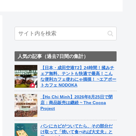
ト中営業
Fame Na
人気の記事（過去7日間の集計）
【日本・成田空港T2】24時間！揉みチ
ェア無料、テントも快適で最高！こん
な便利カフェ使わにゃ損損！ ~エアポー
トカフェ NODOKA
【Ho Chi Minh】2026年8月25日で閉
店：商品販売は継続 ~ The Cocoa
Project
パンにカビがついてたら、その部分だ
け取って「焼いて食べれば大丈夫」と