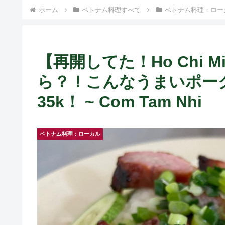
） ~
ホーム
ベトナム料理すべて
ベトナム料理：ロー
【再開してた！Ho Chi 
ら？！こんなうまいポー
35k！ ~ Com Tam Nhi
ベトナム料理：ローカル