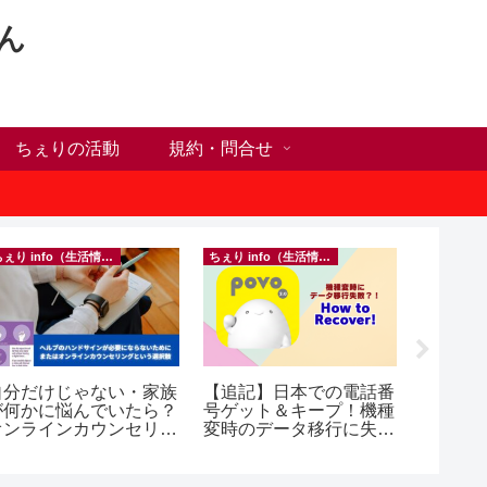
ん
ちぇりの活動
規約・問合せ
ちぇり info（生活情報）
ちぇり info（生活情報）
自分だけじゃない・家族
【追記】日本での電話番
【ホー
が何かに悩んでいたら？
号ゲット＆キープ！機種
シーズ
オンラインカウンセリン
変時のデータ移行に失敗
に！ち
グという選択肢
したけど復活できた話！
話にな
~ povo
ンで平日
（テト