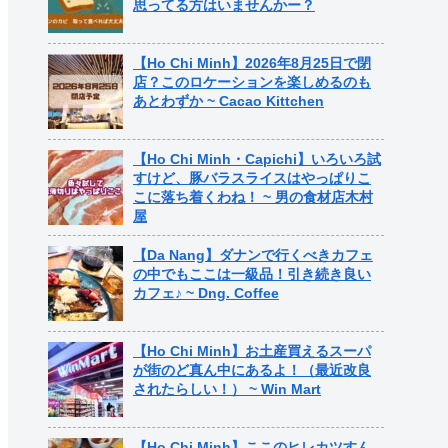
思ってる方はいませんかー？
【Ho Chi Minh】2026年8月25日で閉
店？このロケーションを楽しめるのも
あとわずか ~ Cacao Kittchen
【Ho Chi Minh・Capichi】いろいろ試
すけど、豚バラスライスはやっぱりこ
こに落ち着くわね！ ~ 男の食材店木村
屋
【Da Nang】ダナンで行くべきカフェ
の中でもここは一級品！引き続き良い
カフェ♪ ~ Dng. Coffee
【Ho Chi Minh】お土産買えるスーパ
が街のど真ん中にあるよ！（最近改良
されたらしい！） ~ Win Mart
【Ho Chi Minh】ここのヒレカツすん