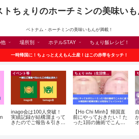
ストちぇりのホーチミンの美味いも
ベトナム・ホーチミンの美味いもんが満載！
の他
場所別
ホテルSTAY
ちぇり飯レシピ！
一時帰国に！ちょっとええもん土産！はこの赤帯をタッチ！
イベント等
ちぇり info（生活情報）
inago会は100人突破！
【Ho Chi Minh】帰国直
in
実績記録が結構溜まって
前にやっておきたい！た
きたのでご報告＆引き続
った1回の施術でこんな
きお仲間募集中♪
に違う？！ ＆帰国時の
乾燥対策には有効なフェ
イシャル！ ~ Rosereve