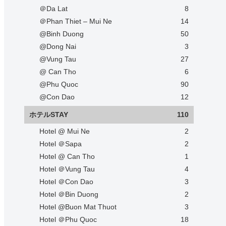
＠Da Lat
8
＠Phan Thiet – Mui Ne
14
@Binh Duong
50
@Dong Nai
3
@Vung Tau
27
@ Can Tho
6
@Phu Quoc
90
@Con Dao
12
ホテルSTAY
110
Hotel @ Mui Ne
2
Hotel ＠Sapa
2
Hotel @ Can Tho
1
Hotel ＠Vung Tau
4
Hotel ＠Con Dao
3
Hotel ＠Bin Duong
2
Hotel @Buon Mat Thuot
3
Hotel ＠Phu Quoc
18