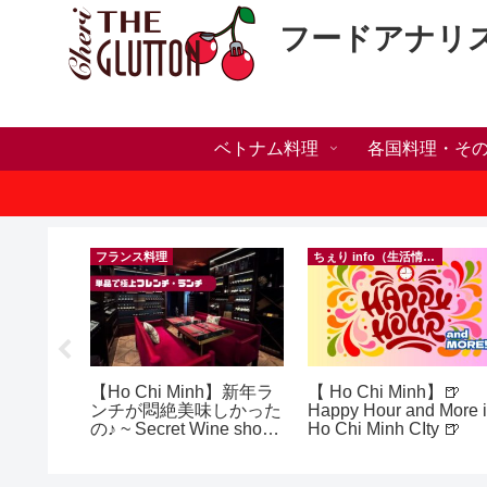
フードアナリ
ベトナム料理
各国料理・そ
）
フランス料理
ちぇり info（生活情報）
ホリデー
【Ho Chi Minh】新年ラ
【 Ho Chi Minh】🍺
おしゃれ
ンチが悶絶美味しかった
Happy Hour and More 
っとお世
の♪ ~ Secret Wine shop
Ho Chi Minh CIty 🍺
イルサロ
and lounge
FF！
期間&テ