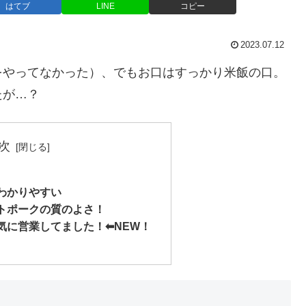
はてブ
LINE
コピー
2023.07.12
をやってなかった）、でもお口はすっかり米飯の口。
たが…？
次
わかりやすい
トポークの質のよさ！
に営業してました！⬅︎NEW！