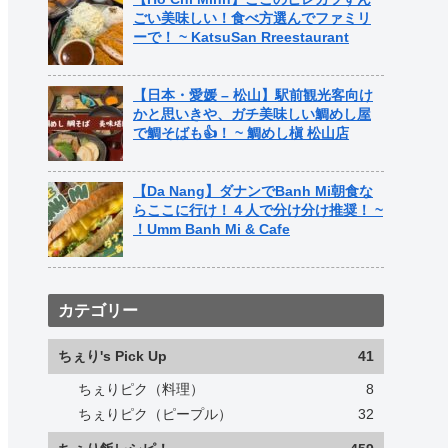
ごい美味しい！食べ方選んでファミリ
ーで！ ~ KatsuSan Rreestaurant
【日本・愛媛 – 松山】駅前観光客向け
かと思いきや、ガチ美味しい鯛めし屋
で鯛そばも👍！ ~ 鯛めし槇 松山店
【Da Nang】ダナンでBanh Mi朝食な
らここに行け！４人で分け分け推奨！ ~
！Umm Banh Mi & Cafe
カテゴリー
ちぇり's Pick Up
41
ちぇりピク（料理）
8
ちぇりピク（ピープル）
32