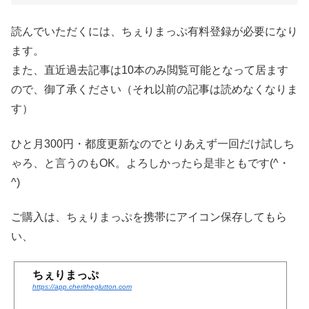
読んでいただくには、ちぇりまっぷ有料登録が必要になり
ます。
また、直近過去記事は10本のみ閲覧可能となって居ます
ので、御了承ください（それ以前の記事は読めなくなりま
す）
ひと月300円・都度更新なのでとりあえず一回だけ試しち
ゃろ、と言うのもOK。よろしかったら是非ともです(^・
^)
ご購入は、ちぇりまっぷを携帯にアイコン保存してもら
い、
ちぇりまっぷ
https://app.cheritheglutton.com