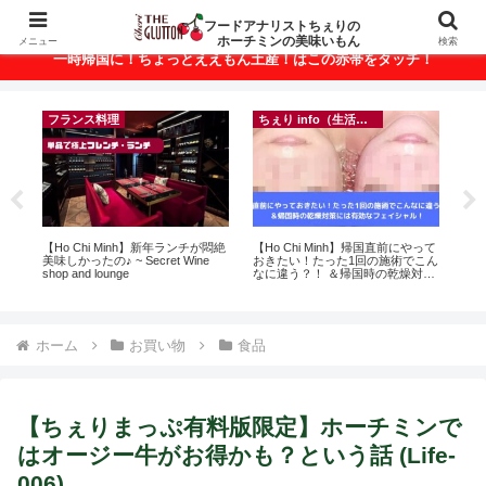
ベトナム・ホーチミンの美味いもんが満載！
フードアナリストちぇりの
ホーチミンの美味いもん
メニュー
検索
一時帰国に！ちょっとええもん土産！はこの赤帯をタッチ！
フランス料理
ちぇり info（生活情報）
録が
【Ho Chi Minh】新年ランチが悶絶
【Ho Chi Minh】帰国直前にやって
【
引
美味しかったの♪ ~ Secret Wine
おきたい！たった1回の施術でこん
＆
shop and lounge
なに違う？！ ＆帰国時の乾燥対策
に
には有効なフェイシャル！ ~
pov
Rosereve
ホーム
お買い物
食品
【ちぇりまっぷ有料版限定】ホーチミンで
はオージー牛がお得かも？という話 (Life-
006)