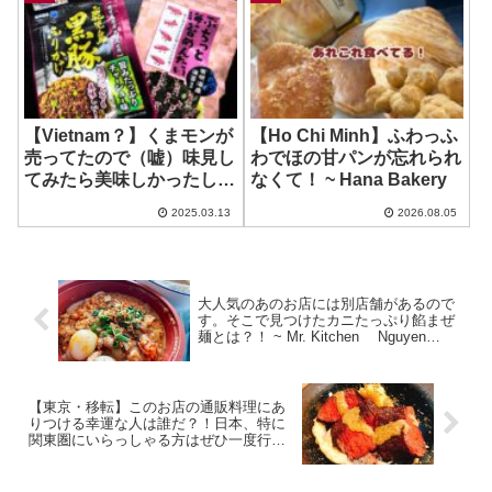
【Vietnam？】くまモンが
【Ho Chi Minh】ふわっふ
売ってたので（嘘）味見し
わでほの甘パンが忘れられ
てみたら美味しかったし気
なくて！ ~ Hana Bakery
づきがあったので買ってみ
2025.03.13
2026.08.05
た！ ~ ぷちっと海苔めんた
い
大人気のあのお店には別店舗があるので
す。そこで見つけたカニたっぷり餡まぜ
麺とは？！ ~ Mr. Kitchen Nguyen
Trong Tuyen店
【東京・移転】このお店の通販料理にあ
りつける幸運な人は誰だ？！日本、特に
関東圏にいらっしゃる方はぜひ一度行っ
てみてほしい！ ~ BISTROg3@Fort
Market三軒茶屋FoodHall