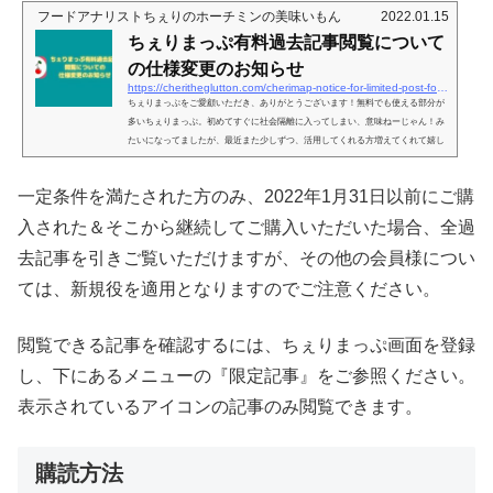
フードアナリストちぇりのホーチミンの美味いもん
2022.01.15
ちぇりまっぷ有料過去記事閲覧について
の仕様変更のお知らせ
https://cheritheglutton.com/cherimap-notice-for-limited-post-for-member
ちぇりまっぷをご愛顧いただき、ありがとうございます！無料でも使える部分が
多いちぇりまっぷ。初めてすぐに社会隔離に入ってしまい、意味ねーじゃん！み
たいになってましたが、最近また少しずつ、活用してくれる方増えてくれて嬉し
い限り！今自分がいる現在地の周りにはどんなお店がある？というのが地図上で
見られるサービスで、お気に入り機能も無料で使っていただけます。そんなのGo
一定条件を満たされた方のみ、2022年1月31日以前にご購
ogle の方が登録件数多いじゃん、と言われたらそれまでですが（笑）、違いは、
地図上に記されてるお店が全て私が行ったことがあるお店のみ、という...
入された＆そこから継続してご購入いただいた場合、全過
去記事を引きご覧いただけますが、その他の会員様につい
ては、新規役を適用となりますのでご注意ください。
閲覧できる記事を確認するには、ちぇりまっぷ画面を登録
し、下にあるメニューの『限定記事』をご参照ください。
表示されているアイコンの記事のみ閲覧できます。
購読方法