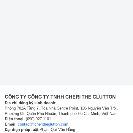
CÔNG TY CÔNG TY TNHH CHERI THE GLUTTON
Địa chỉ đăng ký kinh doanh:
Phòng 702A Tầng 7, Tòa Nhà Centre Point, 106 Nguyễn Văn Trỗi,
Phường 08, Quận Phú Nhuận, Thành phố Hồ Chí Minh, Việt Nam
Điện thoại
: (090) 927 1101
Email
:
contact@cheritheglutton.com
Đại diện pháp luật:
Phạm Quí Vân Hằng