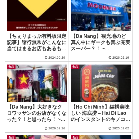
color
【ちぇりまっぷ有料版限定
【Da Nang】観光地のど
記事】諸行無常がこんなに
真ん中にギークも喜ぶ充実
当てはまるお店もあるもの
スーパー？！ ~
か
MOONMILK Market – Le
2024.09.29
2026.02.16
Quang Dao Branch
食品
食品
【Da Nang】大好きなク
【Ho Chi Minh】結構美味
ロワッサンのお店がなくな
しい 海底捞 – Hai Di Lao
った？！と思ったら！ ~
のインスタントのキノコ
Le Bordeaux
飯！ ~ Com Tu Soi Nam
2026.02.26
2025.02.02
Cay
食品
食品