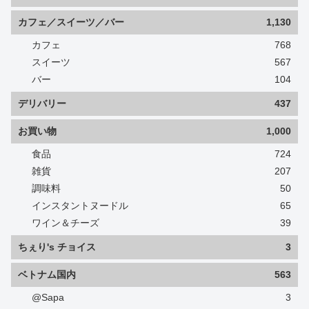
カフェ／スイーツ／バー
1,130
カフェ
768
スイーツ
567
バー
104
デリバリー
437
お買い物
1,000
食品
724
雑貨
207
調味料
50
インスタントヌードル
65
ワイン＆チーズ
39
ちぇり's チョイス
3
ベトナム国内
563
@Sapa
3