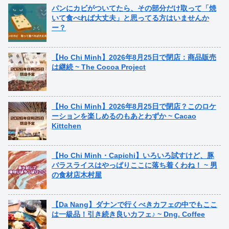
パンにカビがついてたら、その部分だけ取って「焼
いて食べれば大丈夫」と思ってる方はいませんか
ー？
【Ho Chi Minh】2026年8月25日で閉店：商品販売
は継続 ~ The Cocoa Project
【Ho Chi Minh】2026年8月25日で閉店？このロケ
ーションを楽しめるのもあとわずか ~ Cacao
Kittchen
【Ho Chi Minh・Capichi】いろいろ試すけど、豚
バラスライスはやっぱりここに落ち着くわね！ ~ 男
の食材店木村屋
【Da Nang】ダナンで行くべきカフェの中でもここ
は一級品！引き続き良いカフェ♪ ~ Dng. Coffee