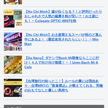
【Ho Chi Minh】歯が白くなる？！と評判だったり
おしゃれさで人気の歯磨き粉が安い？！お土産に
も！ ~ Colagate OPTIC WHITE他
【Ho Chi Minh】お土産買えるスーパが街のど真ん
中にあるよ！（最近改良されたらしい！） ~ Win
Mart
【Da Nang】ダナンでBanh Mi朝食ならここに行
け！４人で分け分け推奨！ ~ ！Umm Banh Mi &
Cafe
【台湾旅行の知っとこ！】ルールの裏には理由あ
り・台湾MRTの『飲食禁止』が教えてくれる、究極
のおもてなしと優しい気持ち