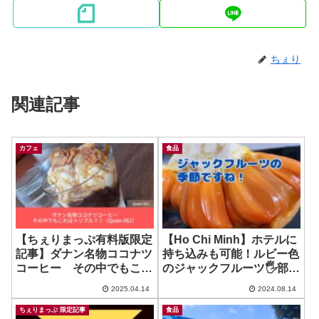
ちぇり
関連記事
カフェ
食品
【ちぇりまっぷ有料版限定
【Ho Chi Minh】ホテルに
記事】ダナン名物ココナツ
持ち込みも可能！ルビー色
コーヒー その中でもこれ
のジャックフルーツ🖐️部屋
はトリプル？！（Quan-
に持ち込まないほうが良い
2025.04.14
2024.08.14
082））
フルーツのお知らせも！ ~
Jack Fruits in Orange
ちぇりまっぷ 限定記事
食品