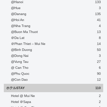
@Hanoi
133
@Hue
3
@Danang
135
@Hoi An
41
@Nha Trang
4
@Buon Ma Thuot
13
＠Da Lat
8
＠Phan Thiet – Mui Ne
14
@Binh Duong
50
@Dong Nai
3
@Vung Tau
27
@ Can Tho
6
@Phu Quoc
90
@Con Dao
12
ホテルSTAY
110
Hotel @ Mui Ne
2
Hotel ＠Sapa
2