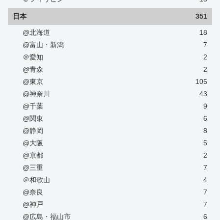
日本
351
@北海道
18
@富山・新潟
7
＠愛知
2
@青森
2
@東京
105
@神奈川
43
@千葉
9
@関東
6
@静岡
8
@大阪
5
@京都
2
@三重
7
＠和歌山
4
@奈良
7
@神戸
7
@広島・福山市
6