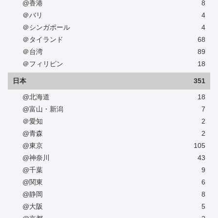
@香港
8
＠バリ
4
＠シンガポール
4
＠タイランド
68
＠台湾
89
＠フィリピン
18
日本
351
@北海道
18
@富山・新潟
7
＠愛知
2
@青森
2
@東京
105
@神奈川
43
@千葉
9
@関東
6
@静岡
8
@大阪
5