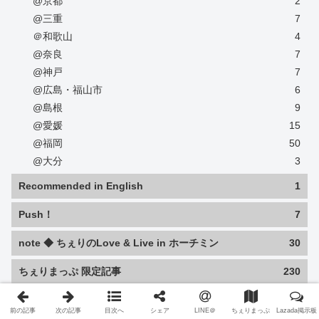
@京都
2
@三重
7
＠和歌山
4
@奈良
7
@神戸
7
@広島・福山市
6
@島根
9
@愛媛
15
@福岡
50
@大分
3
Recommended in English
1
Push！
7
note ◆ ちぇりのLove & Live in ホーチミン
30
ちぇりまっぷ 限定記事
230
Capichi
前の記事
次の記事
目次へ
シェア
LINE＠
ちぇりまっぷ
Lazada掲示板