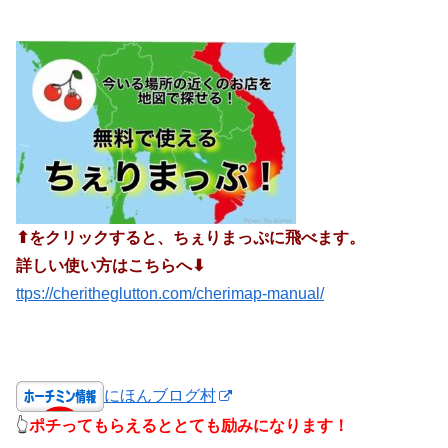
⬆︎をクリックすると、ちぇりまっぷに飛べます。
詳しい使い方はこちらへ⬇︎
ttps://cheritheglutton.com/cherimap-manual/
にほんブログ村
👆
ポチってもらえるととても励みになります！