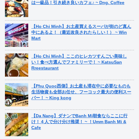
は一級品！引き続き良いカフェ♪ ~ Dng. Coffee
【Ho Chi Minh】お土産買えるスーパが街のど真ん
中にあるよ！（最近改良されたらしい！） ~ Win
Mart
【Ho Chi Minh】ここのヒレカツすんごい美味し
い！食べ方選んでファミリーで！ ~ KatsuSan
Rreestaurant
【Phu Quoc西側】お土産も滞在中に必要なものも
生活物資も全部お任せ、フーコック最大の便利スー
パー！ ~ King kong
【Da Nang】ダナンでBanh Mi朝食ならここに行
け！４人で分け分け推奨！ ~ ！Umm Banh Mi &
Cafe