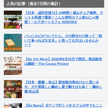
人気の記事（過去7日間の集計）
【日本・成田空港T2】24時間！揉みチェア無料、テ
ントも快適で最高！こんな便利カフェ使わにゃ損
損！ ~エアポートカフェ NODOKA
パンにカビがついてたら、その部分だけ取って「焼
いて食べれば大丈夫」と思ってる方はいませんか
ー？
【Ho Chi Minh】2026年8月25日で閉店：商品販売
は継続 ~ The Cocoa Project
【日本・愛媛 – 松山】駅前観光客向けかと思いき
や、ガチ美味しい鯛めし屋で鯛そばも👍！ ~ 鯛めし
槇 松山店
【Da Nang】ダナンで行くべきカフェの中でもここ