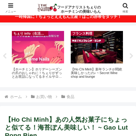
ベトナム・ホーチミンの美味いもんが満載！
フードアナリストちぇりの
ホーチミンの美味いもん
メニュー
検索
一時帰国に！ちょっとええもん土産！はこの赤帯をタッチ！
ちぇり info（生活情報）
フランス料理
録が
【ホーチミン】ホリデーシーズン
【Ho Chi Minh】新年ランチが悶絶
【 H
引
の爪のおしゃれに！ちぇりがずっ
美味しかったの♪ ~ Secret Wine
and 
とお世話になってるネイルサロン
shop and lounge
で平日15％OFF！（テト前不適用
期間&テト中営業予定追記） ~
Fame Nail
ホーム
お買い物
食品
【Ho Chi Minh】あの人気お菓子にちょっ
と似てる！海苔ぽん美味しい！ ~ Gao Lut
Rong Bien