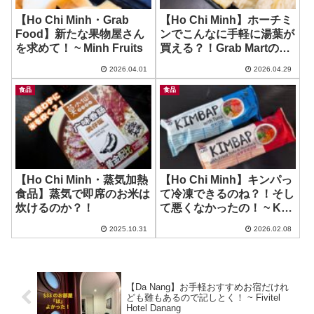
【Ho Chi Minh・Grab
【Ho Chi Minh】ホーチミ
Food】新たな果物屋さん
ンでこんなに手軽に湯葉が
を求めて！ ~ Minh Fruits
買える？！Grab Martのリ
ンク追加！~ Truyen Xuan
2026.04.01
2026.04.29
Huong / Ch Thi Nghe
食品
食品
【Ho Chi Minh・蒸気加熱
【Ho Chi Minh】キンパっ
食品】蒸気で即席のお米は
て冷凍できるのね？！そし
炊けるのか？！
て悪くなかったの！ ~ K
Market – Thao Dien
2025.10.31
2026.02.08
【Da Nang】お手軽おすすめお宿だけれ
ども難もあるので記しとく！ ~ Fivitel
Hotel Danang