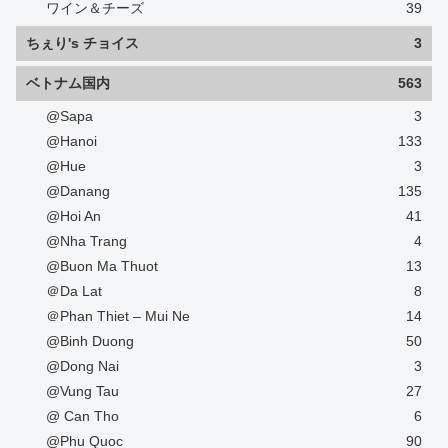
ワイン＆チーズ
39
ちぇり's チョイス
3
ベトナム国内
563
@Sapa
3
@Hanoi
133
@Hue
3
@Danang
135
@Hoi An
41
@Nha Trang
4
@Buon Ma Thuot
13
＠Da Lat
8
＠Phan Thiet – Mui Ne
14
@Binh Duong
50
@Dong Nai
3
@Vung Tau
27
@ Can Tho
6
@Phu Quoc
90