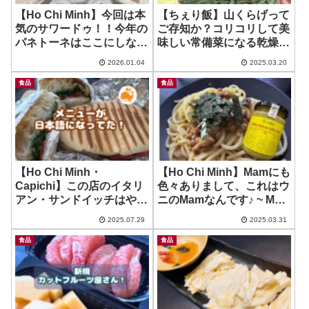
【Ho Chi Minh】今回は本
【ちぇり飯】山くらげって
気のサワードゥ！！今年の
ご存知か？コリコリして美
パネトーネはここにしな
味しい常備菜になる乾燥野
い？ ~ Tiem Banh
菜！~ Rau Tien Vua
2026.01.04
2025.03.20
Sourdough La Panino
食品
食品
【Ho Chi Minh・
【Ho Chi Minh】Mamにも
Capichi】この店のイタリ
色々ありまして、これはウ
アン・サンドイッチはやっ
ニのMamなんです♪ ~ Mam
ぱり最高！メニューが日本
Nhum
2025.07.29
2025.03.31
語に！ ~ La Bottega
食品
食品