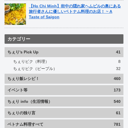
【Ho Chi Minh】街中の隠れ家ヘムビルの奥にある
旅行者さんに優しいベトナム料理のお店！ ~ A
Taste of Saigon
カテゴリー
ちぇり's Pick Up
41
ちぇりピク（料理）
8
ちぇりピク（ピープル）
32
ちぇり飯レシピ！
460
イベント等
173
ちぇり info（生活情報）
540
ちぇりの独り言
61
ベトナム料理すべて
781