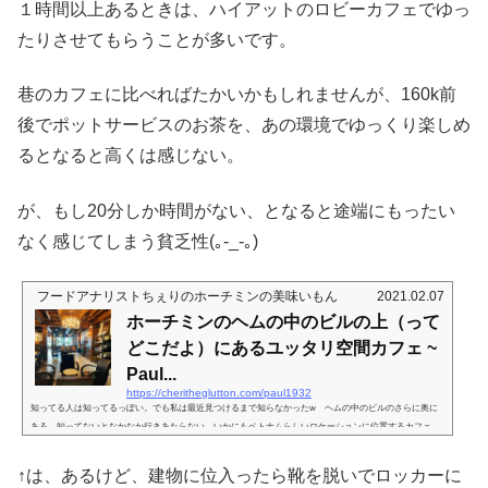
１時間以上あるときは、ハイアットのロビーカフェでゆっ
たりさせてもらうことが多いです。
巷のカフェに比べればたかいかもしれませんが、160k前
後でポットサービスのお茶を、あの環境でゆっくり楽しめ
るとなると高くは感じない。
が、もし20分しか時間がない、となると途端にもったい
なく感じてしまう貧乏性(｡-_-｡)
フードアナリストちぇりのホーチミンの美味いもん
2021.02.07
ホーチミンのヘムの中のビルの上（って
どこだよ）にあるユッタリ空間カフェ ~
Paul...
https://cheritheglutton.com/paul1932
知ってる人は知ってるっぽい。でも私は最近見つけるまで知らなかったw ヘムの中のビルのさらに奥に
ある、知ってないとなかなか行きあたらない、いかにもベトナムらしいロケーションに位置するカフェ。
入ってみるとこれがなかなか落ち着ける空間(^・^)Nguyen Sieuといえばあの通り住所の Nguyen Sieu とい
えば、さんとか、さんとかがある通り。まさに、Benaras さんのすぐ右手にあるヘムの奥にずんずん入っ
↑は、あるけど、建物に位入ったら靴を脱いでロッカーに
て行くと、左手側に、スパがあります。そこの写真を撮り損ねていて大変恐縮ですが、そのスパに入る時