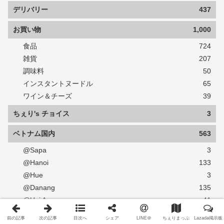
デリバリー
437
お買い物
1,000
食品
724
雑貨
207
調味料
50
インスタントヌードル
65
ワイン＆チーズ
39
ちぇり's チョイス
3
ベトナム国内
563
@Sapa
3
@Hanoi
133
@Hue
3
@Danang
135
@Hoi An
41
@Nha Trang
4
前の記事
次の記事
目次へ
シェア
LINE＠
ちぇりまっぷ
Lazada掲示板