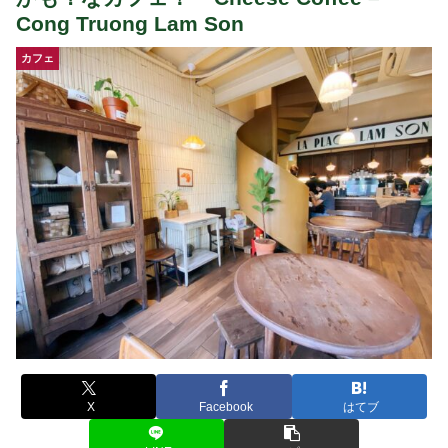
Cong Truong Lam Son
カフェ
X
Facebook
はてブ