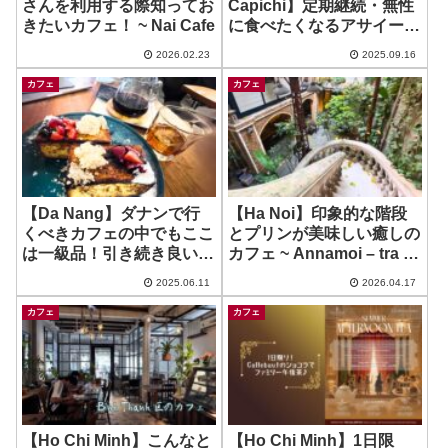
さんを利用する際知ってお
Capichi】定期継続・無性
きたいカフェ！ ~ Nai Cafe
に食べたくなるアサイーボ
ウル！ ~ Pure Bowls
2026.02.23
2025.09.16
カフェ
カフェ
【Da Nang】ダナンで行
【Ha Noi】印象的な階段
くべきカフェの中でもここ
とプリンが美味しい癒しの
は一級品！引き続き良いカ
カフェ ~ Annamoi – tra va
フェ♪ ~ Dng. Coffee
ca phe thu cong
2025.06.11
2026.04.17
カフェ
カフェ
【Ho Chi Minh】こんなと
【Ho Chi Minh】1日限