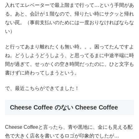
に「カフェに行きたいんだけ...
入れてエレベーターで最上階まで行って…という手間があ
る。あと、会計が１階なので、帰りたい時にサクッと帰れ
ない罠。（事前支払いのためには一度おりなければならな
い）
と行ってあまり離れたくも無い時。。。困ってたんですよ
ね。どうしようどうしよう、と思ってるまに中途半端に時
間が過ぎて、せっかくの空き時間だったのに、ひと文字も
書けずに終わってしまうという。
で、最近こちらができてました！
Cheese Coffee のない Cheese Coffee
Cheese Coffeeと言ったら、青や黒地に、金にも見える配
色で大きく店名を書いてるロゴが印象的でしたが…