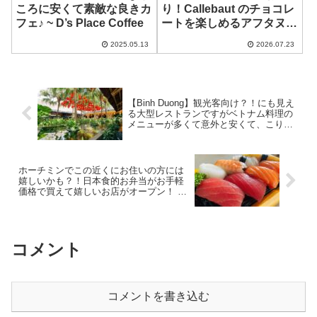
ころに安くて素敵な良きカ
り！Callebaut のチョコレ
フェ♪ ~ D’s Place Coffee
ートを楽しめるアフタヌー
ンティー！ ~
2025.05.13
2026.07.23
Renaissance Riverside
Hotel Saigon
【Binh Duong】観光客向け？！にも見え
る大型レストランですがベトナム料理の
メニューが多くて意外と安くて、こりゃ
使えるかも？！ ~ Vuon Am Thuc Dong
Ho
ホーチミンでこの近くにお住いの方には
嬉しいかも？！日本食的お弁当がお手軽
価格で買えて嬉しいお店がオープン！ ~
S Kitchen
コメント
コメントを書き込む