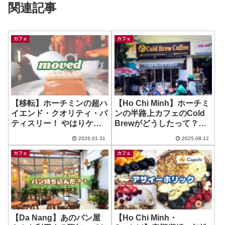
関連記事
カフェ
カフェ
【移転】ホーチミンの超ハ
【Ho Chi Minh】ホーチミ
イエンド・クオリティ・パ
ンの半路上カフェのCold
ティスリー！ やはりケー
Brewがどうしたって？！
キが秀逸！~ Palais des
とナメてたら ~ Cold Brew
2026.01.31
2025.08.12
Douceurs
Coffee
カフェ
カフェ
【Da Nang】あのパン屋
【Ho Chi Minh・