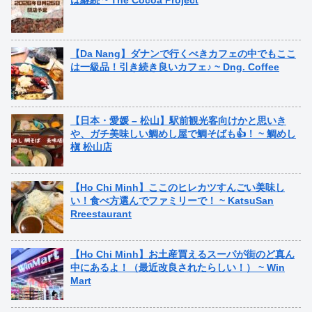
【Da Nang】ダナンで行くべきカフェの中でもここ
は一級品！引き続き良いカフェ♪ ~ Dng. Coffee
【日本・愛媛 – 松山】駅前観光客向けかと思いき
や、ガチ美味しい鯛めし屋で鯛そばも👍！ ~ 鯛めし
槇 松山店
【Ho Chi Minh】ここのヒレカツすんごい美味し
い！食べ方選んでファミリーで！ ~ KatsuSan
Rreestaurant
【Ho Chi Minh】お土産買えるスーパが街のど真ん
中にあるよ！（最近改良されたらしい！） ~ Win
Mart