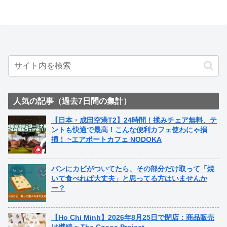
人気の記事（過去7日間の集計）
【日本・成田空港T2】24時間！揉みチェア無料、テ
ントも快適で最高！こんな便利カフェ使わにゃ損
損！ ~エアポートカフェ NODOKA
パンにカビがついてたら、その部分だけ取って「焼
いて食べれば大丈夫」と思ってる方はいませんか
ー？
【Ho Chi Minh】2026年8月25日で閉店：商品販売
は継続 ~ The Cocoa Project