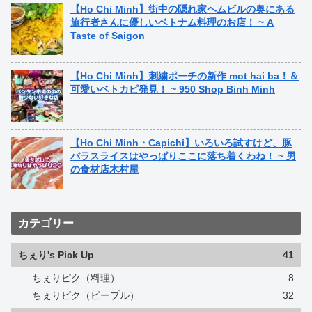
【Ho Chi Minh】街中の隠れ家ヘムビルの奥にある
旅行者さんに優しいベトナム料理のお店！ ~ A
Taste of Saigon
【Ho Chi Minh】刺繍ポーチの新作 mot hai ba！＆
可愛いベトカピ発見！ ~ 950 Shop Binh Minh
【Ho Chi Minh・Capichi】いろいろ試すけど、豚
バラスライスはやっぱりここに落ち着くわね！ ~ 男
の食材店木村屋
カテゴリー
ちぇり's Pick Up
41
ちぇりピク（料理）
8
ちぇりピク（ピープル）
32