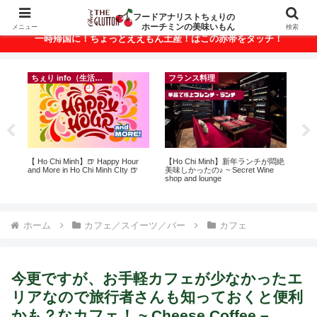
ベトナム・ホーチミンの美味いもんが満載！
フードアナリストちぇりの
ホーチミンの美味いもん
メニュー
検索
一時帰国に！ちょっとええもん土産！はこの赤帯をタッチ！
ちぇり info（生活情報）
フランス料理
イ
ン
【 Ho Chi Minh】🍺 Happy Hour
【Ho Chi Minh】新年ランチが悶絶
in
っ
and More in Ho Chi Minh CIty 🍺
美味しかったの♪ ~ Secret Wine
結
ン
shop and lounge
き続
適用
ホーム
カフェ／スイーツ／バー
カフェ
今更ですが、お手軽カフェが少なかったエ
リアなので旅行者さんも知っておくと便利
かも？なカフェ！ ~ Cheese Coffee –