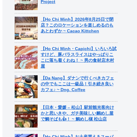
Project
【Ho Chi Minh】2026年8月25日で閉
店？このロケーションを楽しめるのも
あとわずか ~ Cacao Kittchen
【Ho Chi Minh・Capichi】いろいろ試
すけど、豚バラスライスはやっぱりこ
こに落ち着くわね！ ~ 男の食材店木村
屋
【Da Nang】ダナンで行くべきカフェ
の中でもここは一級品！引き続き良い
カフェ♪ ~ Dng. Coffee
【日本・愛媛 – 松山】駅前観光客向け
かと思いきや、ガチ美味しい鯛めし屋
で鯛そばも👍！ ~ 鯛めし槇 松山店
【Ho Chi Minh】お土産買えるスーパ