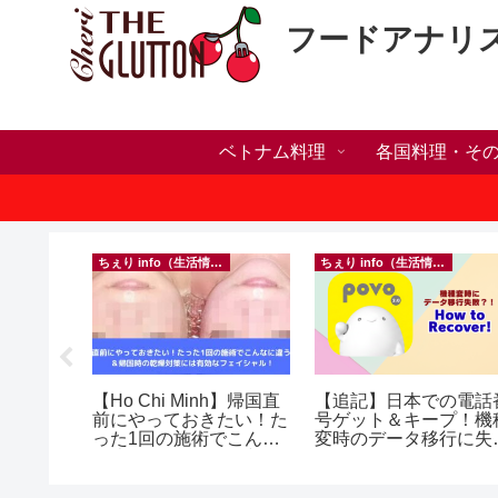
フードアナリ
ベトナム料理
各国料理・そ
ちぇり info（生活情報）
ちぇり info（生活情報）
人突破！
【Ho Chi Minh】帰国直
【追記】日本での電話
溜まって
前にやっておきたい！た
号ゲット＆キープ！機
＆引き続
った1回の施術でこんな
変時のデータ移行に失
♪
に違う？！ ＆帰国時の
したけど復活できた話
乾燥対策には有効なフェ
~ povo
イシャル！ ~ Rosereve