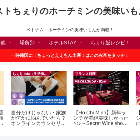
ストちぇりのホーチミンの美味いも
ベトナム・ホーチミンの美味いもんが満載！
の他
場所別
ホテルSTAY
ちぇり飯レシピ！
一時帰国に！ちょっとええもん土産！はこの赤帯をタッチ！
ちぇり info（生活情報）
フランス料理
番
自分だけじゃない・家族
【Ho Chi Minh】新年ラ
種
が何かに悩んでいたら？
ンチが悶絶美味しかった
敗
オンラインカウンセリン
の♪ ~ Secret Wine shop
！
グという選択肢
and lounge