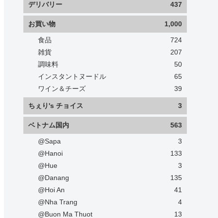
デリバリー
437
お買い物
1,000
食品
724
雑貨
207
調味料
50
インスタントヌードル
65
ワイン＆チーズ
39
ちぇり's チョイス
3
ベトナム国内
563
@Sapa
3
@Hanoi
133
@Hue
3
@Danang
135
@Hoi An
41
@Nha Trang
4
@Buon Ma Thuot
13