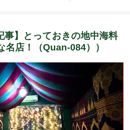
F
記事】とっておきの地中海料
店！（Quan-084））