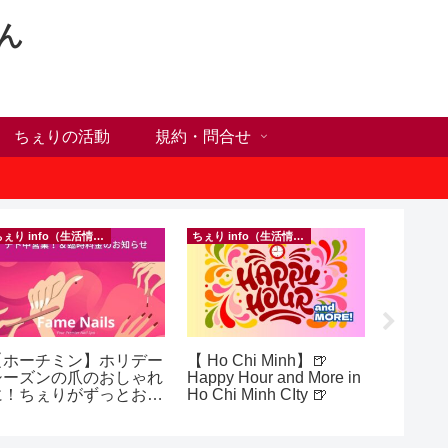
ん
ちぇりの活動
規約・問合せ
ちぇり info（生活情報）
ちぇり info（生活情報）
イベント等
【ホーチミン】ホリデー
【 Ho Chi Minh】🍺
inago
シーズンの爪のおしゃれ
Happy Hour and More in
実績記
に！ちぇりがずっとお世
Ho Chi Minh CIty 🍺
きたの
話になってるネイルサロ
きお仲間
ンで平日15％OFF！
（テト前不適用期間&テ