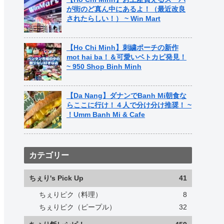
が街のど真ん中にあるよ！（最近改良
されたらしい！） ~ Win Mart
【Ho Chi Minh】刺繍ポーチの新作
mot hai ba！＆可愛いベトカピ発見！
~ 950 Shop Binh Minh
【Da Nang】ダナンでBanh Mi朝食な
らここに行け！４人で分け分け推奨！ ~
！Umm Banh Mi & Cafe
カテゴリー
ちぇり's Pick Up
41
ちぇりピク（料理）
8
ちぇりピク（ピープル）
32