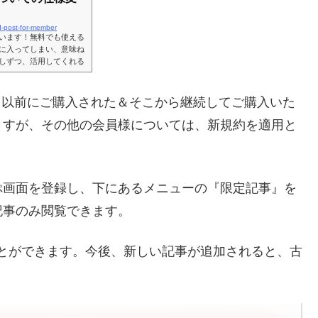
ed-post-for-member
います！無料でも使える
に入ってしまい、意味ね
しずつ、活用してくれる
の周りにはどんなお店が
お気に入り機能も無料で
登録件数多いじゃん、と言
1日以前にご購入された＆そこから継続してご購入いた
に記されてるお店が全て
ますが、その他の会員様については、新規約を適用と
ぷ画面を登録し、下にあるメニューの『限定記事』を
記事のみ閲覧できます。
ることができます。今後、新しい記事が追加されると、古