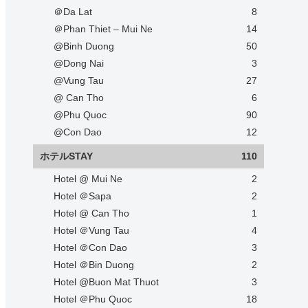
＠Da Lat
8
＠Phan Thiet – Mui Ne
14
@Binh Duong
50
@Dong Nai
3
@Vung Tau
27
@ Can Tho
6
@Phu Quoc
90
@Con Dao
12
ホテルSTAY
110
Hotel @ Mui Ne
2
Hotel ＠Sapa
2
Hotel @ Can Tho
1
Hotel ＠Vung Tau
4
Hotel ＠Con Dao
3
Hotel ＠Bin Duong
2
Hotel @Buon Mat Thuot
3
Hotel ＠Phu Quoc
18