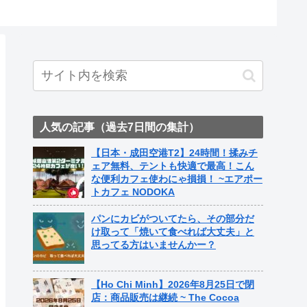
ト中営業予定追記） ~
ame Nail
人気の記事（過去7日間の集計）
【日本・成田空港T2】24時間！揉みチ
ェア無料、テントも快適で最高！こん
な便利カフェ使わにゃ損損！ ~エアポー
トカフェ NODOKA
パンにカビがついてたら、その部分だ
け取って「焼いて食べれば大丈夫」と
思ってる方はいませんかー？
【Ho Chi Minh】2026年8月25日で閉
店：商品販売は継続 ~ The Cocoa