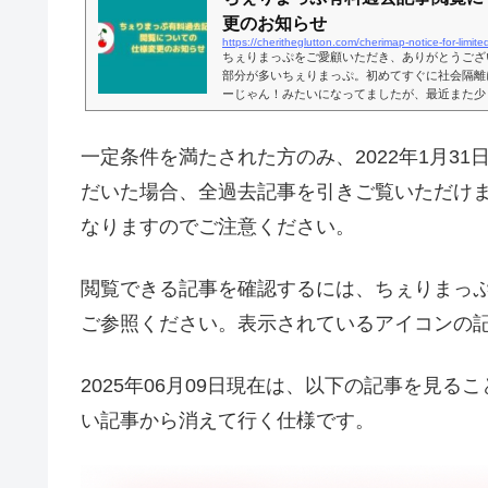
更のお知らせ
https://cheritheglutton.com/cherimap-notice-for-limit
ちぇりまっぷをご愛顧いただき、ありがとうござ
部分が多いちぇりまっぷ。初めてすぐに社会隔離
ーじゃん！みたいになってましたが、最近また少
方増えてくれて嬉しい限り！今自分がいる現在地
ある？というのが地図上で見られるサービスで、
使っていただけます。そんなのGoogle の方が
一定条件を満たされた方のみ、2022年1月3
われたらそれまでですが（笑）、違いは、地図上
私が行ったことがあるお店のみ、という...
だいた場合、全過去記事を引きご覧いただけ
なりますのでご注意ください。
閲覧できる記事を確認するには、ちぇりまっ
ご参照ください。表示されているアイコンの
2025年06月09日現在は、以下の記事を見
い記事から消えて行く仕様です。