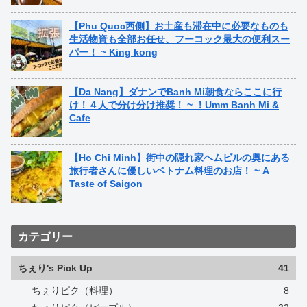
【Phu Quoc西側】お土産も滞在中に必要なものも
生活物資も全部お任せ、フーコック最大の便利スー
パー！ ~ King kong
【Da Nang】ダナンでBanh Mi朝食ならここに行
け！４人で分け分け推奨！ ~ ！Umm Banh Mi &
Cafe
【Ho Chi Minh】街中の隠れ家ヘムビルの奥にある
旅行者さんに優しいベトナム料理のお店！ ~ A
Taste of Saigon
カテゴリー
ちぇり's Pick Up
41
ちぇりピク（料理）
8