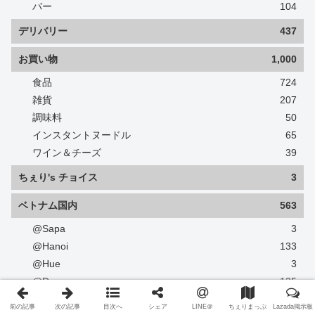
バー
104
デリバリー
437
お買い物
1,000
食品
724
雑貨
207
調味料
50
インスタントヌードル
65
ワイン＆チーズ
39
ちぇり's チョイス
3
ベトナム国内
563
@Sapa
3
@Hanoi
133
@Hue
3
@Danang
135
@Hoi An
41
前の記事
次の記事
目次へ
シェア
LINE＠
ちぇりまっぷ
Lazada掲示板