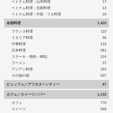
ベトナム料理：山羊料理
17
ベトナム料理：北部料理
13
ベトナム料理：中部・フエ料理
20
各国料理
1,420
フランス料理
110
イタリア料理
96
中華料理
133
日本料理
381
ステーキ・焼肉・BBQ
124
ラーメン
37
アジアン料理
183
その他の国
507
ビュッフェ／アフタヌーンティー
87
カフェ／スイーツ／バー
1,132
カフェ
770
スイーツ
568