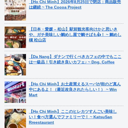
【Ho Chi Minh】2026年8月25日で閉店：商品販売
は継続 ~ The Cocoa Project
【日本・愛媛 – 松山】駅前観光客向けかと思いき
や、ガチ美味しい鯛めし屋で鯛そばも👍！ ~ 鯛めし
槇 松山店
【Da Nang】ダナンで行くべきカフェの中でもここ
は一級品！引き続き良いカフェ♪ ~ Dng. Coffee
【Ho Chi Minh】お土産買えるスーパが街のど真ん
中にあるよ！（最近改良されたらしい！） ~ Win
Mart
【Ho Chi Minh】ここのヒレカツすんごい美味し
い！食べ方選んでファミリーで！ ~ KatsuSan
Rreestaurant