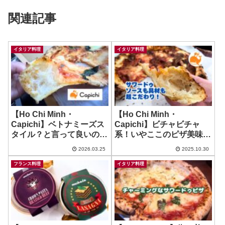
関連記事
イタリア料理
イタリア料理
【Ho Chi Minh・
【Ho Chi Minh・
Capichi】ベトナミーズス
Capichi】ビチャビチャ
タイル？と言って良いのか
系！いやここのピザ美味し
な。まふふわ Pizza！ ~
いわ！ ~ Chico’s PIzza
2026.03.25
2025.10.30
Craft Pizza
Bar
フランス料理
イタリア料理