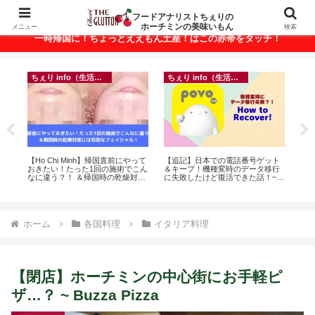
ベトナム・ホーチミンの美味いもんが満載！
フードアナリストちぇりの
ホーチミンの美味いもん
メニュー
検索
一時帰国に！ちょっとええもん土産！はこの赤帯をタッチ！
ちぇり info（生活情報）
ちぇり info（生活情報）
録が
【Ho Chi Minh】帰国直前にやって
【追記】日本での電話番号ゲット
【
引
おきたい！たった1回の施術でこん
＆キープ！機種変時のデータ移行
の
なに違う？！ ＆帰国時の乾燥対策
に失敗したけど復活できた話！~
と
には有効なフェイシャル！ ~
povo
で平
Rosereve
期間
Fam
ホーム
各国料理
イタリア料理
【閉店】ホーチミンの中心街にお手軽ピ
ザ…？ ~ Buzza Pizza