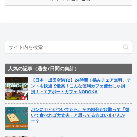
人気の記事（過去7日間の集計）
【日本・成田空港T2】24時間！揉みチェア無料、テ
ントも快適で最高！こんな便利カフェ使わにゃ損
損！ ~エアポートカフェ NODOKA
パンにカビがついてたら、その部分だけ取って「焼
いて食べれば大丈夫」と思ってる方はいませんか
ー？