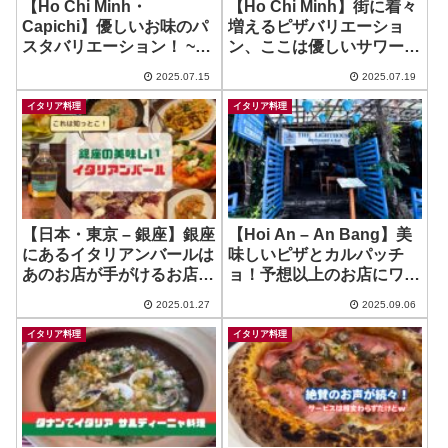
【Ho Chi Minh・
【Ho Chi Minh】街に着々
Capichi】優しいお味のパ
増えるピザバリエーショ
スタバリエーション！ ~
ン、ここは優しいサワード
Mibolo
ゥ！ ~ En’s Kitchen
2025.07.15
2025.07.19
イタリア料理
イタリア料理
【日本・東京 – 銀座】銀座
【Hoi An – An Bang】美
にあるイタリアンバールは
味しいピザとカルパッチ
あのお店が手がけるお店！
ョ！予想以上のお店にワク
~ Italian Bar LA VIOLA
ワク！ ~ The Lighthouse
2025.01.27
2025.09.06
三笠会館本店
イタリア料理
イタリア料理