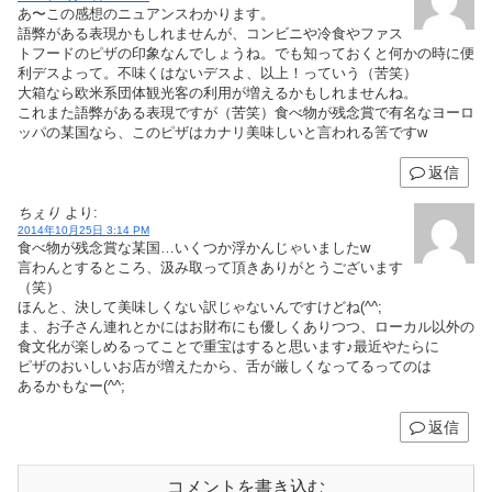
あ〜この感想のニュアンスわかります。
語弊がある表現かもしれませんが、コンビニや冷食やファス
トフードのピザの印象なんでしょうね。でも知っておくと何かの時に便
利デスよって。不味くはないデスよ、以上！っていう（苦笑）
大箱なら欧米系団体観光客の利用が増えるかもしれませんね。
これまた語弊がある表現ですが（苦笑）食べ物が残念賞で有名なヨーロ
ッパの某国なら、このピザはカナリ美味しいと言われる筈ですw
返信
ちぇり
より:
2014年10月25日 3:14 PM
食べ物が残念賞な某国…いくつか浮かんじゃいましたw
言わんとするところ、汲み取って頂きありがとうございます
（笑）
ほんと、決して美味しくない訳じゃないんですけどね(^^;
ま、お子さん連れとかにはお財布にも優しくありつつ、ローカル以外の
食文化が楽しめるってことで重宝はすると思います♪最近やたらに
ピザのおいしいお店が増えたから、舌が厳しくなってるってのは
あるかもなー(^^;
返信
コメントを書き込む