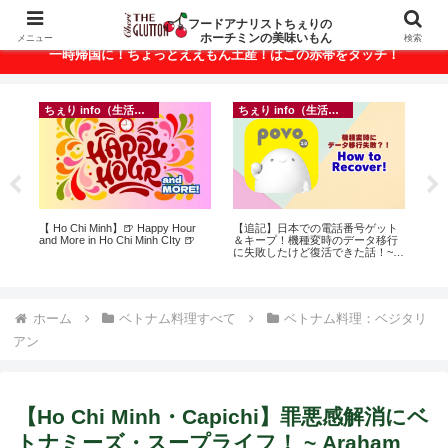
ベトナム・ホーチミンの美味いもんが満載！
フードアナリストちぇりの
ホーチミンの美味いもん
メニュー
検索
一時帰国に！ちょっとええもん土産！はこの赤帯をタッチ！
ちぇり info（生活情報）
ちぇり info（生活情報）
イ
に
【 Ho Chi Minh】🍺 Happy Hour
【追記】日本での電話番号ゲット
in
ン
and More in Ho Chi Minh CIty 🍺
＆キープ！機種変時のデータ移行
結
に失敗したけど復活できた話！~
き続
povo
ホーム
ベトナム料理すべて
ベトナム料理：ベジタリ
アン
【Ho Chi Minh・Capichi】罪悪感解消にベ
トナミーズ・スープライフ！ ~ Araham