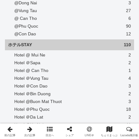
@Dong Nai
3
@Vung Tau
27
@ Can Tho
6
@Phu Quoc
90
@Con Dao
12
ホテルSTAY
110
Hotel @ Mui Ne
2
Hotel ＠Sapa
2
Hotel @ Can Tho
1
Hotel ＠Vung Tau
4
Hotel ＠Con Dao
3
Hotel ＠Bin Duong
2
Hotel @Buon Mat Thuot
3
Hotel ＠Phu Quoc
18
Hotel ＠Da Lat
2
Hotel @Ha Noi
11
Hotel @Da Nang / Hoi An
17
前の記事
次の記事
目次へ
シェア
LINE＠
ちぇりまっぷ
Lazada掲示板