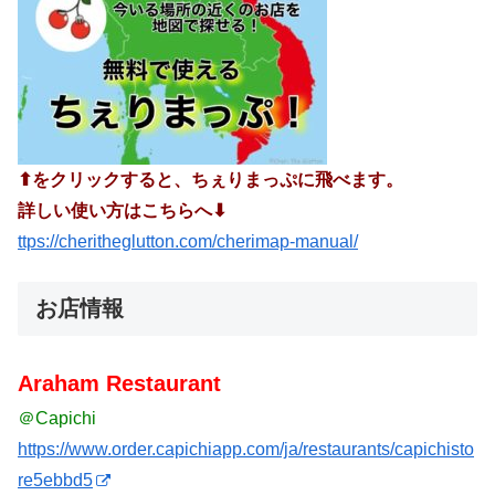
⬆︎をクリックすると、ちぇりまっぷに飛べます。
詳しい使い方はこちらへ⬇︎
ttps://cheritheglutton.com/cherimap-manual/
お店情報
Araham Restaurant
＠Capichi
https://www.order.capichiapp.com/ja/restaurants/capichisto
re5ebbd5