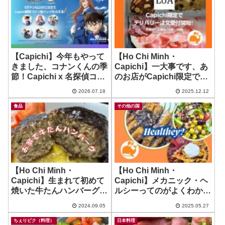
【Capichi】今年もやって
【Ho Chi Minh・
きました、コナンくんの季
Capichi】一大事です、あ
節！Capichi x 名探偵コナ
のお店がCapichi限定でデ
ン・オリジナルバッジ、今
リバリー開始！行きたくて
2026.07.18
2025.12.12
年もコンプリートするわ
も行けなかった方にチャー
よ！
ンス！ ~ Lua
食品
その他の国
【Ho Chi Minh・
【Ho Chi Minh・
Capichi】生まれて初めて
Capichi】メカニック・ヘ
焼いた牛たんハンバーグは
ルシーってのがよくわから
しっとりで美味しい！ ~ 木
んが美味しかった！ ~ The
2024.09.05
2025.05.27
村屋さんの牛たんハンバー
Mechanic Healthy Food
グの種！
ちぇりピク（料理）
日本料理