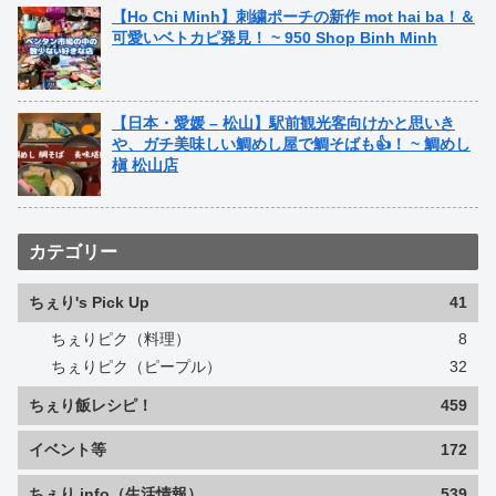
【Ho Chi Minh】刺繍ポーチの新作 mot hai ba！＆
可愛いベトカピ発見！ ~ 950 Shop Binh Minh
【日本・愛媛 – 松山】駅前観光客向けかと思いき
や、ガチ美味しい鯛めし屋で鯛そばも👍！ ~ 鯛めし
槇 松山店
カテゴリー
ちぇり's Pick Up
41
ちぇりピク（料理）
8
ちぇりピク（ピープル）
32
ちぇり飯レシピ！
459
イベント等
172
ちぇり info（生活情報）
539