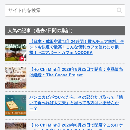
人気の記事（過去7日間の集計）
【日本・成田空港T2】24時間！揉みチェア無料、テ
ントも快適で最高！こんな便利カフェ使わにゃ損
損！ ~エアポートカフェ NODOKA
【Ho Chi Minh】2026年8月25日で閉店：商品販売
は継続 ~ The Cocoa Project
パンにカビがついてたら、その部分だけ取って「焼
いて食べれば大丈夫」と思ってる方はいませんか
ー？
【Ho Chi Minh】2026年8月25日で閉店？このロケ