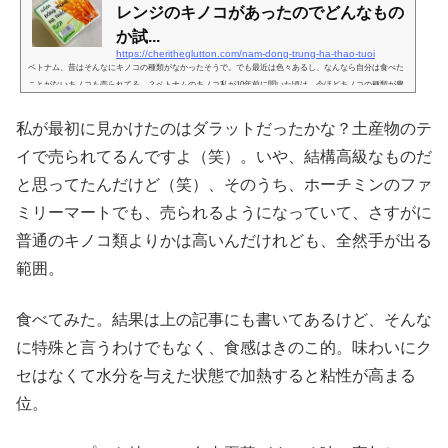
レンジのキノコがあったのでどんなもの
か試...
https://cheritheglutton.com/nam-dong-trung-ha-thao-tuoi
ベトナム、昔はそんなにキノコの種類がなかったそうで。でも最近は色々あるし、なんなら自分は食べた
ことがないキノコも売られてる…？ベトナムのキノコ私が10年前に聞いた頃は、今ほどキノコの種類が豊
富じゃなかったし、お値段もお高かった記憶。人にきいいた話なのですが、袋茸は古くからあったそうな
のですが（缶詰でしか見たことがなかった自分は生の袋茸を見て大感激した）その他のキノコはそんなに
私が最初に見かけたのはダラットだったかな？土産物のテ
たくさんなかったそう。そこで。ガイドブックの常連で、現在も複数店舗を誇る、キノコ鍋のASHIMAさ
んが多種類のキノコを集めてキノ...
イで売られてるんですよ（笑）。いや、結構高級なものだ
と思ってたんだけど（笑）、そのうち、ホーチミンのファ
ミリーマートでも、売られるようになっていて、さすがに
普通のキノコ類よりかは高いんだけれども、全然手が出る
範囲。
食べてみた。結果は上の記事にも書いてあるけど、そんな
に特殊と言うわけでもなく、食感はきのこ的。味わいにク
セはなくて水分を与えた状態で加熱すると粘性が高まる
位。