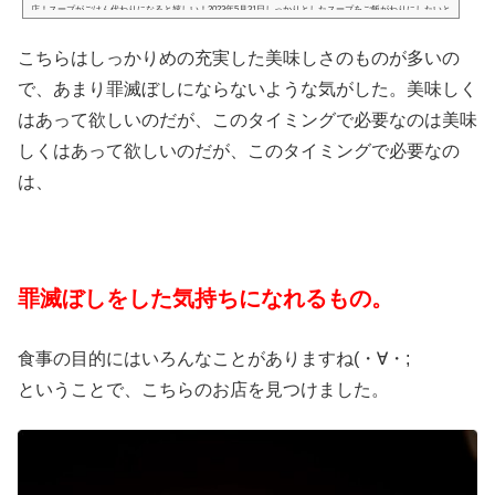
店！スープがごはん代わりになると嬉しい！2023年5月31日しっかりとしたスープをご飯がわりにしたいと
き、ありません？ちょっと食べ過ぎで調整したい時とか、お野菜不足を感じる時とか。自分は豆乳メーカ
ーでいろんなポタージュを作れますが、一度に作れてしまう量が結構あるので、そんなにしょっちゅう自
こちらはしっかりめの充実した美味しさのものが多いの
分のためには作らない。そしていろんなフレーバーを楽しむには、結構コストがかかったりする。の
で…？こんなお店を待っていた！す...
で、あまり罪滅ぼしにならないような気がした。美味しく
はあって欲しいのだが、このタイミングで必要なのは美味
しくはあって欲しいのだが、このタイミングで必要なの
は、
罪滅ぼしをした気持ちになれるもの。
食事の目的にはいろんなことがありますね(・∀・;
ということで、こちらのお店を見つけました。