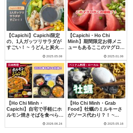
【Capichi】Capichi限定
【Capichi・Ho Chi
の、1人ガッツリサラダが
Minh】期間限定お得メニ
すごい！ ~ うどんと炭火
ューもあるここのマグロは
焼 えびす
すごいわね？！ ~ 寿司居酒
2025.05.08
2025.01.06
屋 和桜
日本料理
ベトナム料理：ローカル
【Ho Chi Minh・
【Ho Chi Minh・Grab
Capichi】自宅で手軽にホ
Food】牡蠣のミルキーさ
ルモン焼きそばを食べられ
がソース代わり？！ ~
る幸せ！~ HORUMON 木
Chao So Huyet
2026.06.24
2025.05.16
村屋