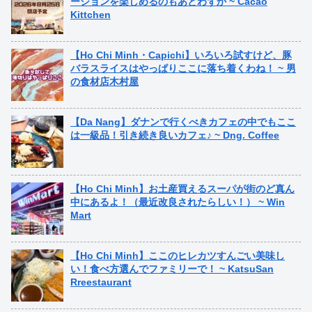
ーションを楽しめるのもあとわずか ~ Cacao
Kittchen
【Ho Chi Minh・Capichi】いろいろ試すけど、豚
バラスライスはやっぱりここに落ち着くわね！ ~ 男
の食材店木村屋
【Da Nang】ダナンで行くべきカフェの中でもここ
は一級品！引き続き良いカフェ♪ ~ Dng. Coffee
【Ho Chi Minh】お土産買えるスーパが街のど真ん
中にあるよ！（最近改良されたらしい！） ~ Win
Mart
【Ho Chi Minh】ここのヒレカツすんごい美味し
い！食べ方選んでファミリーで！ ~ KatsuSan
Rreestaurant