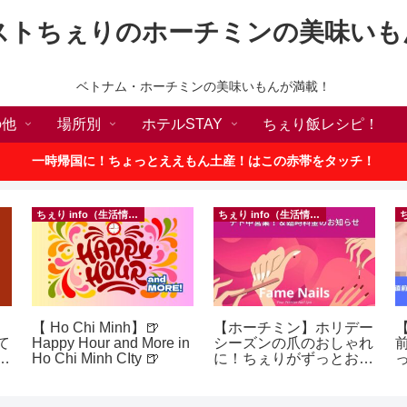
ストちぇりのホーチミンの美味いも
ベトナム・ホーチミンの美味いもんが満載！
の他
場所別
ホテルSTAY
ちぇり飯レシピ！
一時帰国に！ちょっとええもん土産！はこの赤帯をタッチ！
ちぇり info（生活情報）
ちぇり info（生活情報）
【 Ho Chi Minh】🍺
【ホーチミン】ホリデー
【
て
Happy Hour and More in
シーズンの爪のおしゃれ
続
Ho Chi Minh CIty 🍺
に！ちぇりがずっとお世
話になってるネイルサロ
に
ンで平日15％OFF！
（テト前不適用期間&テ
イ