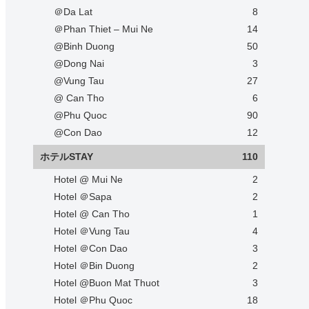
＠Da Lat
8
＠Phan Thiet – Mui Ne
14
@Binh Duong
50
@Dong Nai
3
@Vung Tau
27
@ Can Tho
6
@Phu Quoc
90
@Con Dao
12
ホテルSTAY
110
Hotel @ Mui Ne
2
Hotel ＠Sapa
2
Hotel @ Can Tho
1
Hotel ＠Vung Tau
4
Hotel ＠Con Dao
3
Hotel ＠Bin Duong
2
Hotel @Buon Mat Thuot
3
Hotel ＠Phu Quoc
18