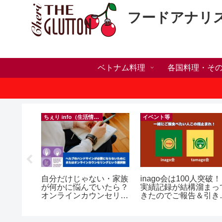
フードアナリ
ベトナム料理
各国料理・そ
）
ちぇり info（生活情報）
イベント等
の電話番
自分だけじゃない・家族
inago会は100人突破！
プ！機種
が何かに悩んでいたら？
実績記録が結構溜まっ
行に失敗
オンラインカウンセリン
きたのでご報告＆引き
きた話！
グという選択肢
きお仲間募集中♪