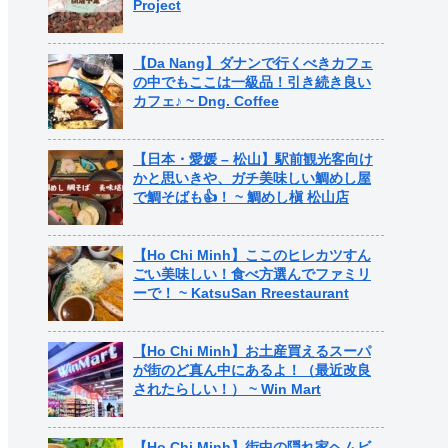
Project
【Da Nang】ダナンで行くべきカフェ
の中でもここは一級品！引き続き良い
カフェ♪ ~ Dng. Coffee
【日本・愛媛 – 松山】駅前観光客向け
かと思いきや、ガチ美味しい鯛めし屋
で鯛そばも👍！ ~ 鯛めし槇 松山店
【Ho Chi Minh】ここのヒレカツすん
ごい美味しい！食べ方選んでファミリ
ーで！ ~ KatsuSan Rreestaurant
【Ho Chi Minh】お土産買えるスーパ
が街のど真ん中にあるよ！（最近改良
されたらしい！） ~ Win Mart
【Ho Chi Minh】街中の隠れ家ヘムビ