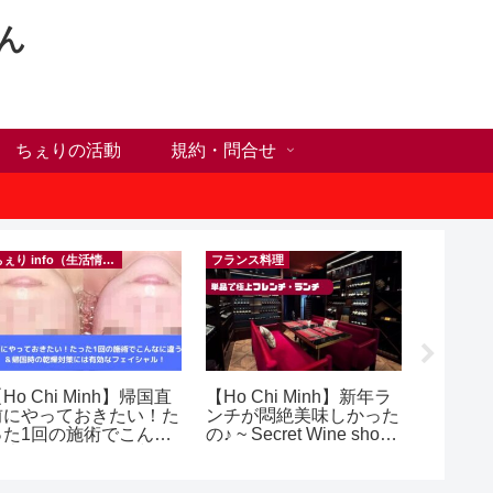
ん
ちぇりの活動
規約・問合せ
ちぇり info（生活情報）
フランス料理
Ho Chi Minh】帰国直
【Ho Chi Minh】新年ラ
【追記
前にやっておきたい！た
ンチが悶絶美味しかった
号ゲッ
った1回の施術でこんな
の♪ ~ Secret Wine shop
変時の
違う？！ ＆帰国時の
and lounge
したけ
乾燥対策には有効なフェ
~ povo
シャル！ ~ Rosereve