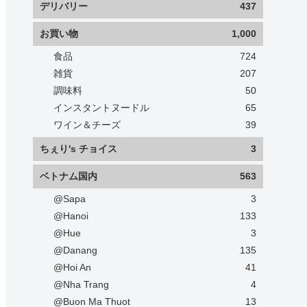
デリバリー
437
お買い物
1,000
食品
724
雑貨
207
調味料
50
インスタントヌードル
65
ワイン＆チーズ
39
ちぇり's チョイス
3
ベトナム国内
563
@Sapa
3
@Hanoi
133
@Hue
3
@Danang
135
@Hoi An
41
@Nha Trang
4
@Buon Ma Thuot
13