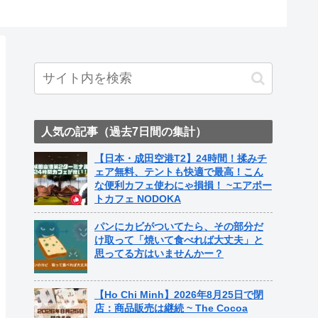
人気の記事（過去7日間の集計）
【日本・成田空港T2】24時間！揉みチ
ェア無料、テントも快適で最高！こん
な便利カフェ使わにゃ損損！ ~エアポー
トカフェ NODOKA
パンにカビがついてたら、その部分だ
け取って「焼いて食べれば大丈夫」と
思ってる方はいませんかー？
【Ho Chi Minh】2026年8月25日で閉
店：商品販売は継続 ~ The Cocoa