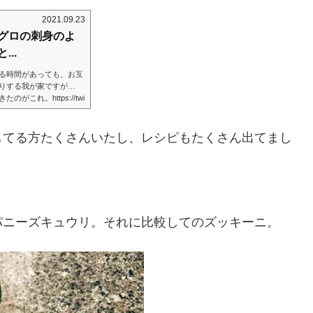
2021.09.23
グロの刺身のよ
..
る時間があっても、お互
りする我が家ですが…
これ。https://twi
259840?s=20へええええっ、面
構ポピュラーなんですっ
見た。幸い、ここ数日は
してる方たくさんいたし、レシピもたくさん出てまし
なきゃなーと思っていた
パニーズキュウリ。それに比較してのズッキーニ。