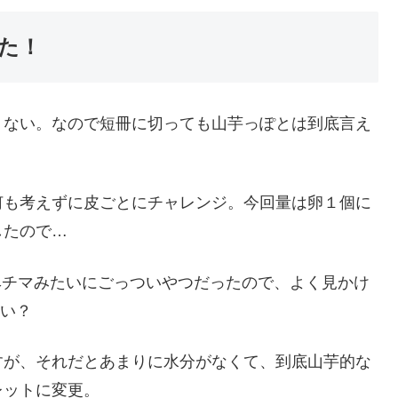
た！
くない。なので短冊に切っても山芋っぽとは到底言え
何も考えずに皮ごとにチャレンジ。今回量は卵１個に
したので…
ヘチマみたいにごっついやつだったので、よく見かけ
らい？
すが、それだとあまりに水分がなくて、到底山芋的な
レットに変更。