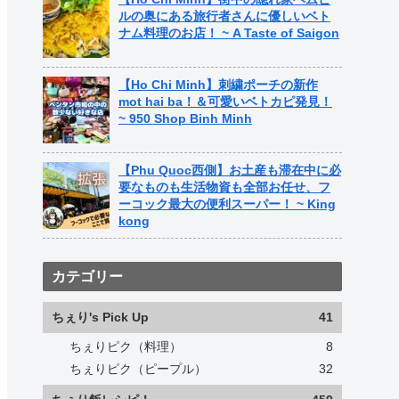
ルの奥にある旅行者さんに優しいベト
ナム料理のお店！ ~ A Taste of Saigon
【Ho Chi Minh】刺繍ポーチの新作
mot hai ba！＆可愛いベトカピ発見！
~ 950 Shop Binh Minh
【Phu Quoc西側】お土産も滞在中に必
要なものも生活物資も全部お任せ、フ
ーコック最大の便利スーパー！ ~ King
kong
カテゴリー
ちぇり's Pick Up
41
ちぇりピク（料理）
8
ちぇりピク（ピープル）
32