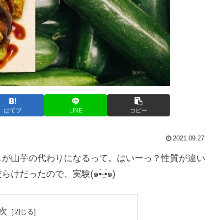
はてブ
LINE
コピー
2021.09.27
しが山芋の代わりになるって。はいーっ？性質が違い
たので、実験(๑•̀‧̫•́๑)
次