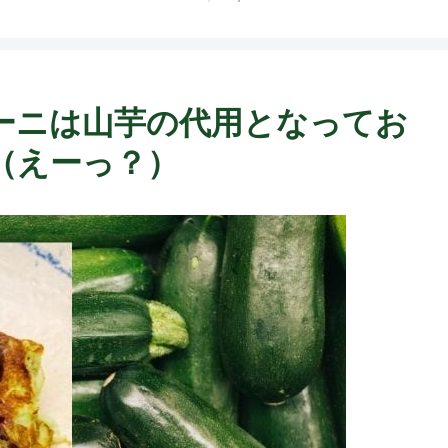
ト中営業予定追記） ~
Fame Nail
ーニは山芋の代用となってお
（えーっ？）