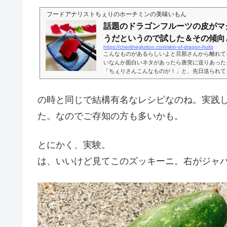
フードアナリストちぇりのホーチミンの美味いもん
話題のドラゴンフルーツの皮がマ
うだというので試した＆その傾向と.
https://cheritheglutton.com/skin-of-dragon-fruits
こんなものがあるらしいよと旦那さんから離れて
いなんか面白いネタがあったら唐突に送りあった
「ちぇりさんこんなものが！」と、先日送られてきたのが
tter.com/mayao216/status/1439590649796
白い！と思ったら、ヴィーガンレシピとしては結
てね。全く知らなかったわ。というわけでやって
の時と同じで結構有名なレシピなのね。実践
デリバリーしてなくて、そろそろお野菜の補充し
ので、お野菜＋果物をおいてるお店で。...
た。なのでご存知の方も多いかも。
とにかく、実験。
は、いいけど見てこのズッキーニ。右がジャ