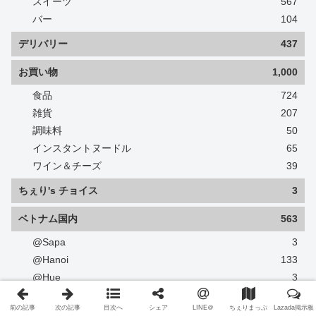
スイーツ
567
バー
104
デリバリー
437
お買い物
1,000
食品
724
雑貨
207
調味料
50
インスタントヌードル
65
ワイン＆チーズ
39
ちぇり's チョイス
3
ベトナム国内
563
@Sapa
3
@Hanoi
133
@Hue
3
@Danang
135
前の記事
次の記事
目次へ
シェア
LINE＠
ちぇりまっぷ
Lazada掲示板
@Hoi An
41