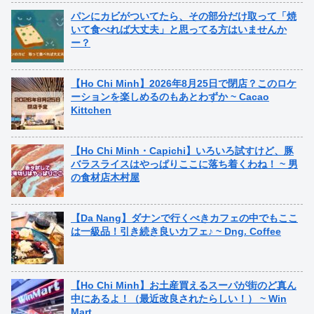
パンにカビがついてたら、その部分だけ取って「焼
いて食べれば大丈夫」と思ってる方はいませんか
ー？
【Ho Chi Minh】2026年8月25日で閉店？このロケ
ーションを楽しめるのもあとわずか ~ Cacao
Kittchen
【Ho Chi Minh・Capichi】いろいろ試すけど、豚
バラスライスはやっぱりここに落ち着くわね！ ~ 男
の食材店木村屋
【Da Nang】ダナンで行くべきカフェの中でもここ
は一級品！引き続き良いカフェ♪ ~ Dng. Coffee
【Ho Chi Minh】お土産買えるスーパが街のど真ん
中にあるよ！（最近改良されたらしい！） ~ Win
Mart