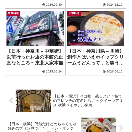
こ！ ~ 関内餃子軒
そう！ ~ 金鳳酒家
2026.05.30
2024.12.19
中華料理
日本料理
【日本・神奈川 – 中華街】
【日本・神奈川県 – 川崎】
以前行ったお店の本館の正
創作とはいえホイップクリ
直なところ ~ 東北人家本館
ームうどんって…と笑うこ
となかれ！ ~ 山下本気うど
2025.09.24
2026.06.15
ん
【日本・横浜】今は唯一残るという嘗て
のフレンチの有名店店に ~ クイーンアリ
ス 横浜ベイホテル東急
【日本・横浜】偶然だけどめちゃくちゃ
好みのプリン見つけた！ ~ レ・ザンジ