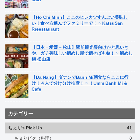
【Ho Chi Minh】ここのヒレカツすんごい美味し
い！食べ方選んでファミリーで！ ~ KatsuSan
Rreestaurant
【日本・愛媛 – 松山】駅前観光客向けかと思いき
や、ガチ美味しい鯛めし屋で鯛そばも👍！ ~ 鯛めし
槇 松山店
【Da Nang】ダナンでBanh Mi朝食ならここに行
け！４人で分け分け推奨！ ~ ！Umm Banh Mi &
Cafe
カテゴリー
ちぇり's Pick Up
41
ちぇりピク（料理）
8