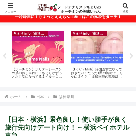
ベトナム・ホーチミンの美味いもんが満載！
フードアナリストちぇりの
ホーチミンの美味いもん
メニュー
検索
一時帰国に！ちょっとええもん土産！はこの赤帯をタッチ！
ちぇり info（生活情報）
ちぇり info（生活情報）
録が
【ホーチミン】ホリデーシーズン
【Ho Chi Minh】帰国直前にやって
自
引
の爪のおしゃれに！ちぇりがずっ
おきたい！たった1回の施術でこん
悩
とお世話になってるネイルサロン
なに違う？！ ＆帰国時の乾燥対策
セ
で平日15％OFF！（テト前不適用
には有効なフェイシャル！ ~
期間&テト中営業予定追記） ~
Rosereve
Fame Nail
ホーム
日本
@神奈川
【日本・横浜】景色良し！使い勝手が良く
旅行先向けデート向け！ ~ 横浜ベイホテル
東急