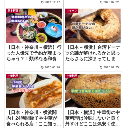
2024.12.17
2025.09.22
ROASTERY
日本料理
スイーツ
【日本・神奈川 – 横浜】行
【日本 – 横浜】台湾ドーナ
った人優先で予約が埋まっ
ツの謎が解けれるかと思っ
ちゃう？！類稀なる和食の
たらさらに深まってしまっ
お店！ ~ みかん
た…
2026.01.16
2025.07.25
中華料理
中華料理
【日本・神奈川・横浜関
【日本・横浜】中華街の中
内】24時間餃子や中華が
華料理は吟味しないと良く
食べられる店！ここ知っと
外すけどここは気安く使え