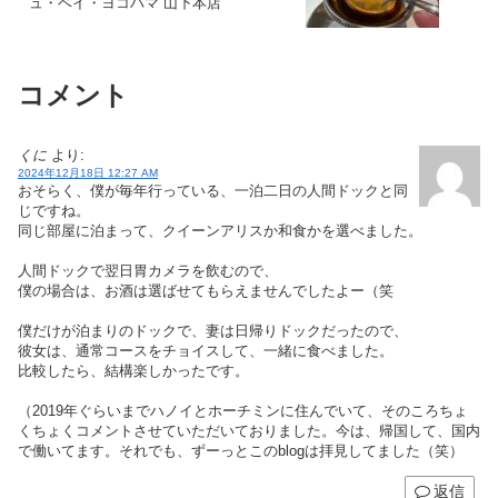
ュ・ベイ・ヨコハマ 山下本店
コメント
くに
より:
2024年12月18日 12:27 AM
おそらく、僕が毎年行っている、一泊二日の人間ドックと同
じですね。
同じ部屋に泊まって、クイーンアリスか和食かを選べました。
人間ドックで翌日胃カメラを飲むので、
僕の場合は、お酒は選ばせてもらえませんでしたよー（笑
僕だけが泊まりのドックで、妻は日帰りドックだったので、
彼女は、通常コースをチョイスして、一緒に食べました。
比較したら、結構楽しかったです。
（2019年ぐらいまでハノイとホーチミンに住んでいて、そのころちょ
くちょくコメントさせていただいておりました。今は、帰国して、国内
で働いてます。それでも、ずーっとこのblogは拝見してました（笑）
返信