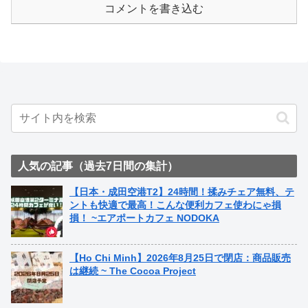
コメントを書き込む
人気の記事（過去7日間の集計）
【日本・成田空港T2】24時間！揉みチェア無料、テ
ントも快適で最高！こんな便利カフェ使わにゃ損
損！ ~エアポートカフェ NODOKA
【Ho Chi Minh】2026年8月25日で閉店：商品販売
は継続 ~ The Cocoa Project