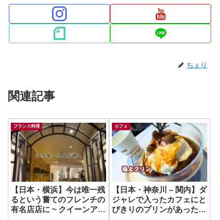
ちぇり
関連記事
フランス料理
カフェ
【日本・横浜】今は唯一残
【日本・神奈川 – 関内】ダ
るという嘗てのフレンチの
ジャレで入ったカフェにと
有名店店に ~ クイーンアリ
びきりのプリンがあった
ス 横浜ベイホテル東急
よ！ ~ UNI COFFEE