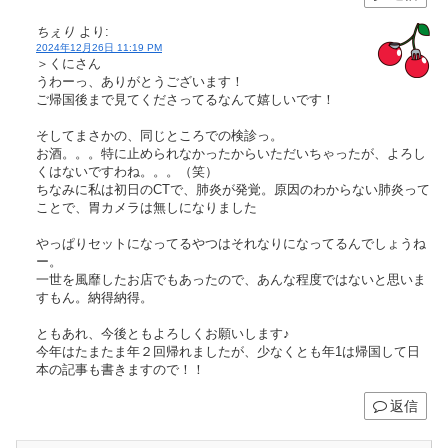
ちぇり
より:
2024年12月26日 11:19 PM
＞くにさん
うわーっ、ありがとうございます！
ご帰国後まで見てくださってるなんて嬉しいです！
そしてまさかの、同じところでの検診っ。
お酒。。。特に止められなかったからいただいちゃったが、よろし
くはないですわね。。。（笑）
ちなみに私は初日のCTで、肺炎が発覚。原因のわからない肺炎って
ことで、胃カメラは無しになりました
やっぱりセットになってるやつはそれなりになってるんでしょうね
ー。
一世を風靡したお店でもあったので、あんな程度ではないと思いま
すもん。納得納得。
ともあれ、今後ともよろしくお願いします♪
今年はたまたま年２回帰れましたが、少なくとも年1は帰国して日
本の記事も書きますので！！
返信