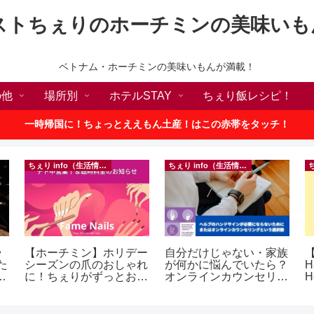
ストちぇりのホーチミンの美味いも
ベトナム・ホーチミンの美味いもんが満載！
の他
場所別
ホテルSTAY
ちぇり飯レシピ！
一時帰国に！ちょっとええもん土産！はこの赤帯をタッチ！
ちぇり info（生活情報）
ちぇり info（生活情報）
ラ
【ホーチミン】ホリデー
自分だけじゃない・家族
【
た
シーズンの爪のおしゃれ
が何かに悩んでいたら？
H
p
に！ちぇりがずっとお世
オンラインカウンセリン
H
話になってるネイルサロ
グという選択肢
ンで平日15％OFF！
（テト前不適用期間&テ