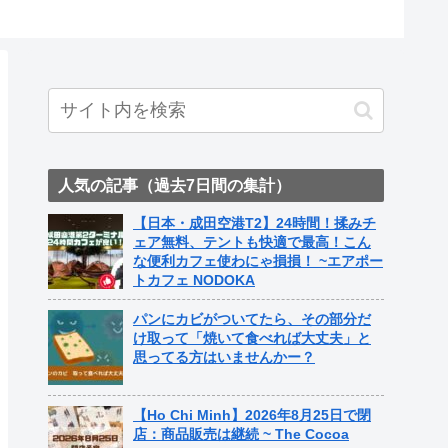
人気の記事（過去7日間の集計）
【日本・成田空港T2】24時間！揉みチ
ェア無料、テントも快適で最高！こん
な便利カフェ使わにゃ損損！ ~エアポー
トカフェ NODOKA
パンにカビがついてたら、その部分だ
け取って「焼いて食べれば大丈夫」と
思ってる方はいませんかー？
【Ho Chi Minh】2026年8月25日で閉
店：商品販売は継続 ~ The Cocoa