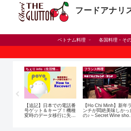
フードアナリ
ベトナム料理
各国料理・そ
ちぇり info（生活情報）
フランス料理
人突破！
【追記】日本での電話番
【Ho Chi Minh】新年
溜まって
号ゲット＆キープ！機種
ンチが悶絶美味しかっ
＆引き続
変時のデータ移行に失敗
の♪ ~ Secret Wine sho
♪
したけど復活できた話！
and lounge
~ povo