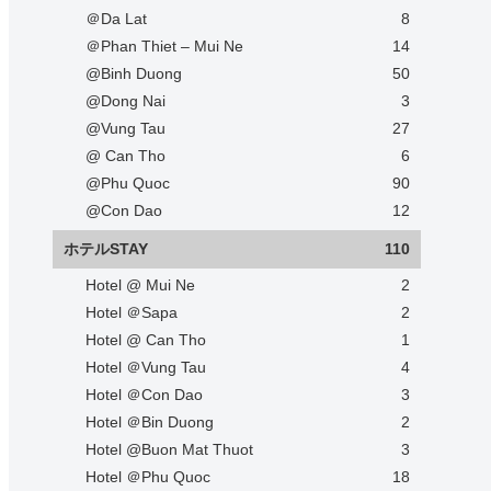
＠Da Lat
8
＠Phan Thiet – Mui Ne
14
@Binh Duong
50
@Dong Nai
3
@Vung Tau
27
@ Can Tho
6
@Phu Quoc
90
@Con Dao
12
ホテルSTAY
110
Hotel @ Mui Ne
2
Hotel ＠Sapa
2
Hotel @ Can Tho
1
Hotel ＠Vung Tau
4
Hotel ＠Con Dao
3
Hotel ＠Bin Duong
2
Hotel @Buon Mat Thuot
3
Hotel ＠Phu Quoc
18