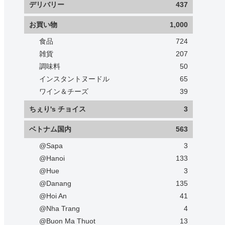
デリバリー
437
お買い物
1,000
食品
724
雑貨
207
調味料
50
インスタントヌードル
65
ワイン＆チーズ
39
ちぇり's チョイス
3
ベトナム国内
563
@Sapa
3
@Hanoi
133
@Hue
3
@Danang
135
@Hoi An
41
@Nha Trang
4
@Buon Ma Thuot
13