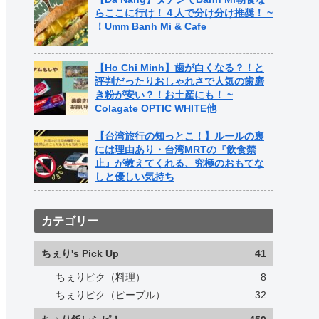
らここに行け！４人で分け分け推奨！ ~
！Umm Banh Mi & Cafe
【Ho Chi Minh】歯が白くなる？！と
評判だったりおしゃれさで人気の歯磨
き粉が安い？！お土産にも！ ~
Colagate OPTIC WHITE他
【台湾旅行の知っとこ！】ルールの裏
には理由あり・台湾MRTの『飲食禁
止』が教えてくれる、究極のおもてな
しと優しい気持ち
カテゴリー
ちぇり's Pick Up
41
ちぇりピク（料理）
8
ちぇりピク（ピープル）
32