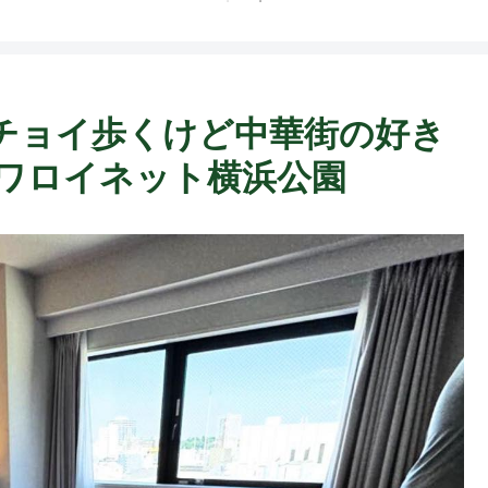
ト中営業予定追記） ~
Fame Nail
はチョイ歩くけど中華街の好き
イワロイネット横浜公園