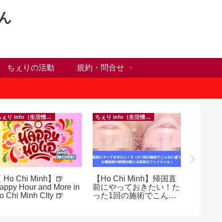
ん
ちぇりの活動
規約・問合せ
ちぇり info（生活情報）
ちぇり info（生活情報）
イベント等
 Ho Chi Minh】🍺
【Ho Chi Minh】帰国直
inago
appy Hour and More in
前にやっておきたい！た
実績記
o Chi Minh CIty 🍺
った1回の施術でこんな
きたの
に違う？！ ＆帰国時の
きお仲間
乾燥対策には有効なフェ
イシャル！ ~ Rosereve