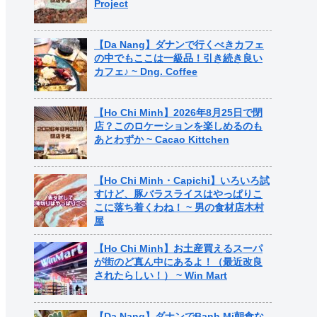
Project
【Da Nang】ダナンで行くべきカフェ
の中でもここは一級品！引き続き良い
カフェ♪ ~ Dng. Coffee
【Ho Chi Minh】2026年8月25日で閉
店？このロケーションを楽しめるのも
あとわずか ~ Cacao Kittchen
【Ho Chi Minh・Capichi】いろいろ試
すけど、豚バラスライスはやっぱりこ
こに落ち着くわね！ ~ 男の食材店木村
屋
【Ho Chi Minh】お土産買えるスーパ
が街のど真ん中にあるよ！（最近改良
されたらしい！） ~ Win Mart
【Da Nang】ダナンでBanh Mi朝食な