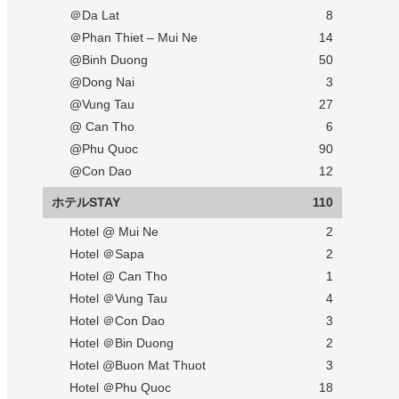
＠Da Lat
8
＠Phan Thiet – Mui Ne
14
@Binh Duong
50
@Dong Nai
3
@Vung Tau
27
@ Can Tho
6
@Phu Quoc
90
@Con Dao
12
ホテルSTAY
110
Hotel @ Mui Ne
2
Hotel ＠Sapa
2
Hotel @ Can Tho
1
Hotel ＠Vung Tau
4
Hotel ＠Con Dao
3
Hotel ＠Bin Duong
2
Hotel @Buon Mat Thuot
3
Hotel ＠Phu Quoc
18