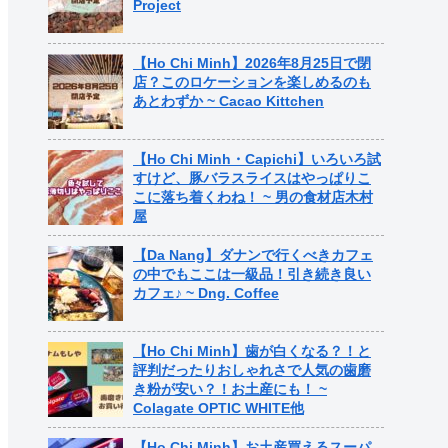
Project
【Ho Chi Minh】2026年8月25日で閉
店？このロケーションを楽しめるのも
あとわずか ~ Cacao Kittchen
【Ho Chi Minh・Capichi】いろいろ試
すけど、豚バラスライスはやっぱりこ
こに落ち着くわね！ ~ 男の食材店木村
屋
【Da Nang】ダナンで行くべきカフェ
の中でもここは一級品！引き続き良い
カフェ♪ ~ Dng. Coffee
【Ho Chi Minh】歯が白くなる？！と
評判だったりおしゃれさで人気の歯磨
き粉が安い？！お土産にも！ ~
Colagate OPTIC WHITE他
【Ho Chi Minh】お土産買えるスーパ