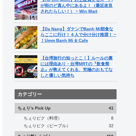
が街のど真ん中にあるよ！（最近改良
されたらしい！） ~ Win Mart
【Da Nang】ダナンでBanh Mi朝食な
らここに行け！４人で分け分け推奨！ ~
！Umm Banh Mi & Cafe
【台湾旅行の知っとこ！】ルールの裏
には理由あり・台湾MRTの『飲食禁
止』が教えてくれる、究極のおもてな
しと優しい気持ち
カテゴリー
ちぇり's Pick Up
41
ちぇりピク（料理）
8
ちぇりピク（ピープル）
32