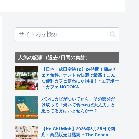
人気の記事（過去7日間の集計）
【日本・成田空港T2】24時間！揉みチ
ェア無料、テントも快適で最高！こん
な便利カフェ使わにゃ損損！ ~エアポー
トカフェ NODOKA
パンにカビがついてたら、その部分だ
け取って「焼いて食べれば大丈夫」と
思ってる方はいませんかー？
【Ho Chi Minh】2026年8月25日で閉
店：商品販売は継続 ~ The Cocoa