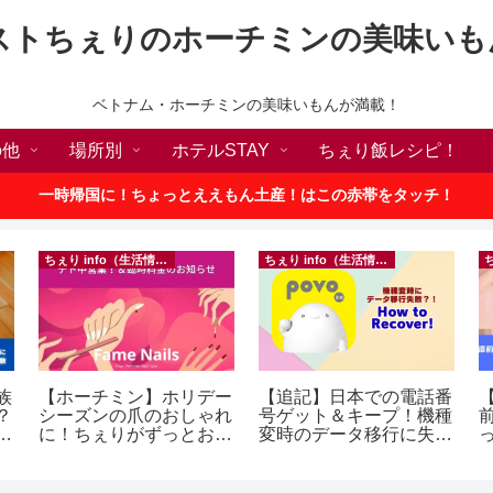
ストちぇりのホーチミンの美味いも
ベトナム・ホーチミンの美味いもんが満載！
の他
場所別
ホテルSTAY
ちぇり飯レシピ！
一時帰国に！ちょっとええもん土産！はこの赤帯をタッチ！
ちぇり info（生活情報）
ちぇり info（生活情報）
族
【ホーチミン】ホリデー
【追記】日本での電話番
【
？
シーズンの爪のおしゃれ
号ゲット＆キープ！機種
ン
に！ちぇりがずっとお世
変時のデータ移行に失敗
話になってるネイルサロ
したけど復活できた話！
に
ンで平日15％OFF！
~ povo
（テト前不適用期間&テ
イ