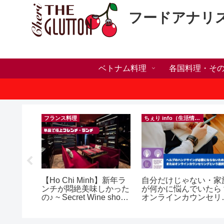
フードアナリ
ベトナム料理
各国料理・そ
フランス料理
ちぇり info（生活情報）
人突破！
【Ho Chi Minh】新年ラ
自分だけじゃない・家
溜まって
ンチが悶絶美味しかった
が何かに悩んでいたら
＆引き続
の♪ ~ Secret Wine shop
オンラインカウンセリ
♪
and lounge
グという選択肢