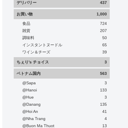
デリバリー
437
お買い物
1,000
食品
724
雑貨
207
調味料
50
インスタントヌードル
65
ワイン＆チーズ
39
ちぇり's チョイス
3
ベトナム国内
563
@Sapa
3
@Hanoi
133
@Hue
3
@Danang
135
@Hoi An
41
@Nha Trang
4
@Buon Ma Thuot
13