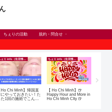
ん
ちぇりの活動
規約・問合せ
ちぇり info（生活情報）
ちぇり info（生活情報）
イベント等
Ho Chi Minh】帰国直
【 Ho Chi Minh】🍺
inago
前にやっておきたい！た
Happy Hour and More in
実績記
った1回の施術でこんな
Ho Chi Minh CIty 🍺
きたの
違う？！ ＆帰国時の
きお仲間
乾燥対策には有効なフェ
シャル！ ~ Rosereve