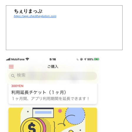
ちぇりまっぷ
https://app.cheritheglutton.com