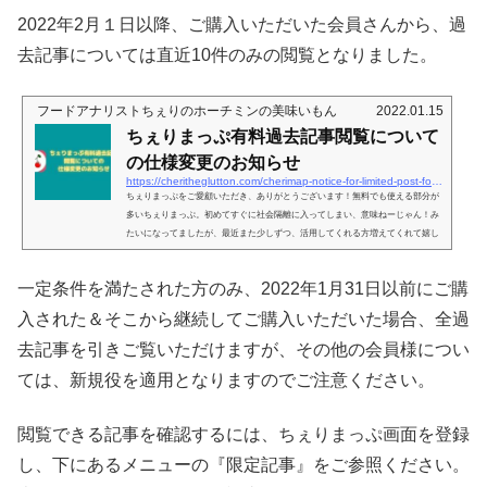
2022年2月１日以降、ご購入いただいた会員さんから、過
去記事については直近10件のみの閲覧となりました。
フードアナリストちぇりのホーチミンの美味いもん
2022.01.15
ちぇりまっぷ有料過去記事閲覧について
の仕様変更のお知らせ
https://cheritheglutton.com/cherimap-notice-for-limited-post-for-member
ちぇりまっぷをご愛顧いただき、ありがとうございます！無料でも使える部分が
多いちぇりまっぷ。初めてすぐに社会隔離に入ってしまい、意味ねーじゃん！み
たいになってましたが、最近また少しずつ、活用してくれる方増えてくれて嬉し
い限り！今自分がいる現在地の周りにはどんなお店がある？というのが地図上で
見られるサービスで、お気に入り機能も無料で使っていただけます。そんなのGo
一定条件を満たされた方のみ、2022年1月31日以前にご購
ogle の方が登録件数多いじゃん、と言われたらそれまでですが（笑）、違いは、
地図上に記されてるお店が全て私が行ったことがあるお店のみ、という...
入された＆そこから継続してご購入いただいた場合、全過
去記事を引きご覧いただけますが、その他の会員様につい
ては、新規役を適用となりますのでご注意ください。
閲覧できる記事を確認するには、ちぇりまっぷ画面を登録
し、下にあるメニューの『限定記事』をご参照ください。