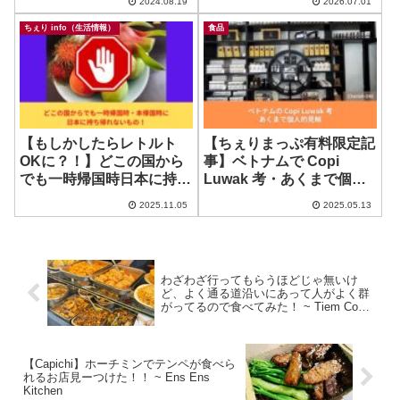
2024.08.19
2026.07.01
ちぇり info（生活情報）
食品
【もしかしたらレトルト
【ちぇりまっぷ有料限定記
OKに？！】どこの国から
事】ベトナムで Copi
でも一時帰国時日本に持ち
Luwak 考・あくまで個人
込めないもの、把握して
の見解ですが（Cherish-
2025.11.05
2025.05.13
る？お肉に関して新情報
046）
わざわざ行ってもらうほどじゃ無いけ
ど、よく通る道沿いにあって人がよく群
がってるので食べてみた！ ~ Tiem Com
Tam Me Be
【Capichi】ホーチミンでテンペが食べら
れるお店見ーつけた！！ ~ Ens Ens
Kitchen