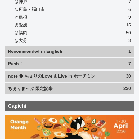
@神戸
7
@広島・福山市
6
@島根
9
@愛媛
15
@福岡
50
@大分
3
Recommended in English
1
Push！
7
note ◆ ちぇりのLove & Live in ホーチミン
30
ちぇりまっぷ 限定記事
230
Capichi