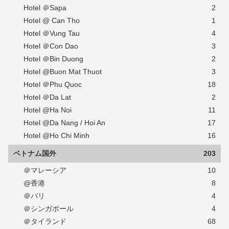
Hotel ＠Sapa
2
Hotel @ Can Tho
1
Hotel ＠Vung Tau
4
Hotel ＠Con Dao
3
Hotel ＠Bin Duong
2
Hotel @Buon Mat Thuot
3
Hotel ＠Phu Quoc
18
Hotel ＠Da Lat
2
Hotel @Ha Noi
11
Hotel @Da Nang / Hoi An
17
Hotel @Ho Chi Minh
16
ベトナム国外
203
＠マレーシア
10
@香港
8
＠バリ
4
＠シンガポール
4
＠タイランド
68