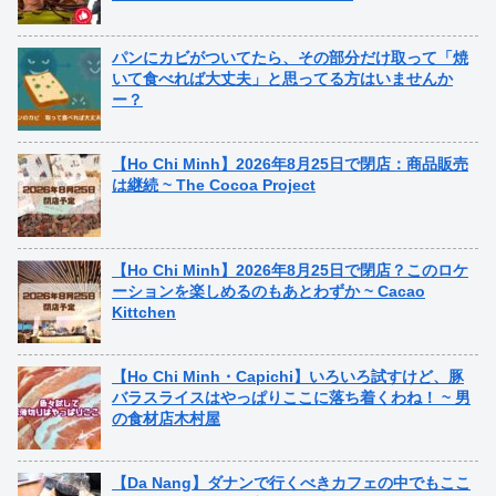
パンにカビがついてたら、その部分だけ取って「焼
いて食べれば大丈夫」と思ってる方はいませんか
ー？
【Ho Chi Minh】2026年8月25日で閉店：商品販売
は継続 ~ The Cocoa Project
【Ho Chi Minh】2026年8月25日で閉店？このロケ
ーションを楽しめるのもあとわずか ~ Cacao
Kittchen
【Ho Chi Minh・Capichi】いろいろ試すけど、豚
バラスライスはやっぱりここに落ち着くわね！ ~ 男
の食材店木村屋
【Da Nang】ダナンで行くべきカフェの中でもここ