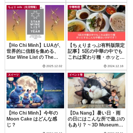
い！
Spa
ちぇり info（生活情報）
中華料理
【Ho Chi Minh】LUAが、
【ちぇりまっぷ有料版限定
世界的に信頼を集める、
記事】5区の中華の中でも
Star Wine List の The
これは変わり種・ホッとす
Best Short List : Silver
るこんな中華はいかがで
2025.12.02
2024.12.16
Medal 受賞！
す？
スイーツ
イベント等
【Ho Chi Minh】今年の
【Da Nang】暑い日・雨
Moon Cake はどんな感
の日にはこんな所で遊ぶの
じ？
もあり？ ~ 3D Museum
Art in paradise Da Nang