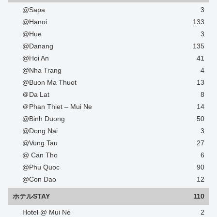
@Sapa
3
@Hanoi
133
@Hue
3
@Danang
135
@Hoi An
41
@Nha Trang
4
@Buon Ma Thuot
13
＠Da Lat
8
＠Phan Thiet – Mui Ne
14
@Binh Duong
50
@Dong Nai
3
@Vung Tau
27
@ Can Tho
6
@Phu Quoc
90
@Con Dao
12
ホテルSTAY
110
Hotel @ Mui Ne
2