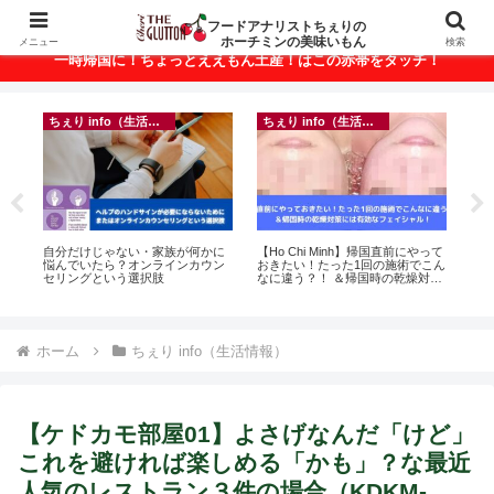
ベトナム・ホーチミンの美味いもんが満載！
フードアナリストちぇりの
ホーチミンの美味いもん
メニュー
検索
一時帰国に！ちょっとええもん土産！はこの赤帯をタッチ！
ちぇり info（生活情報）
ちぇり info（生活情報）
悶絶
自分だけじゃない・家族が何かに
【Ho Chi Minh】帰国直前にやって
【
悩んでいたら？オンラインカウン
おきたい！たった1回の施術でこん
の
セリングという選択肢
なに違う？！ ＆帰国時の乾燥対策
と
には有効なフェイシャル！ ~
で平
Rosereve
期間
Fam
ホーム
ちぇり info（生活情報）
【ケドカモ部屋01】よさげなんだ「けど」
これを避ければ楽しめる「かも」？な最近
人気のレストラン３件の場合（KDKM-