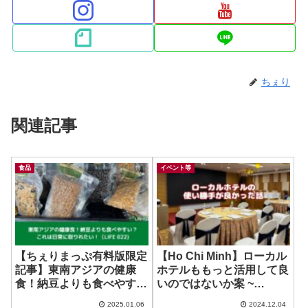
ちぇり
関連記事
食品
イベント等
【ちぇりまっぷ有料版限定
【Ho Chi Minh】ローカル
記事】東南アジアの健康
ホテルももっと活用して良
食！納豆よりも食べやす
いのではないか案 ~
い？これは日常に取りれた
Harmony Saigon Hotel &
2025.01.06
2024.12.04