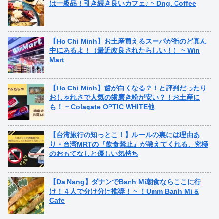
は一級品！引き続き良いカフェ♪ ~ Dng. Coffee
【Ho Chi Minh】お土産買えるスーパが街のど真ん
中にあるよ！（最近改良されたらしい！） ~ Win
Mart
【Ho Chi Minh】歯が白くなる？！と評判だったり
おしゃれさで人気の歯磨き粉が安い？！お土産に
も！ ~ Colagate OPTIC WHITE他
【台湾旅行の知っとこ！】ルールの裏には理由あ
り・台湾MRTの『飲食禁止』が教えてくれる、究極
のおもてなしと優しい気持ち
【Da Nang】ダナンでBanh Mi朝食ならここに行
け！４人で分け分け推奨！ ~ ！Umm Banh Mi &
Cafe