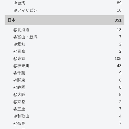
＠台湾
89
＠フィリピン
18
日本
351
@北海道
18
@富山・新潟
7
＠愛知
2
@青森
2
@東京
105
@神奈川
43
@千葉
9
@関東
6
@静岡
8
@大阪
5
@京都
2
@三重
7
＠和歌山
4
@奈良
7