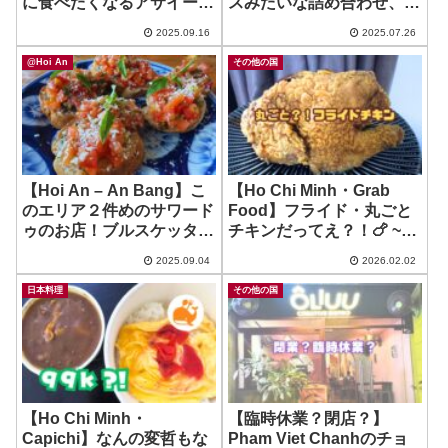
に食べたくなるアサイーボ
スみたいな詰め合わせ、み
ウル！ ~ Pure Bowls
ーっけ！ ~ Snack Shack
2025.09.16
2025.07.26
Express
@Hoi An
その他の国
【Hoi An – An Bang】こ
【Ho Chi Minh・Grab
のエリア２件めのサワード
Food】フライド・丸ごと
ゥのお店！ブルスケッタ最
チキンだってえ？！🍗 ~
高！ ~ 7 SON BAKERY
Wallace
2025.09.04
2026.02.02
日本料理
その他の国
【Ho Chi Minh・
【臨時休業？閉店？】
Capichi】なんの変哲もな
Pham Viet Chanhのチョ