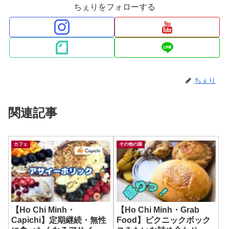
ちぇりをフォローする
ちぇり
関連記事
カフェ
その他の国
【Ho Chi Minh・
【Ho Chi Minh・Grab
Capichi】定期継続・無性
Food】ピクニックボック