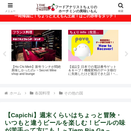
ベトナム・ホーチミンの美味いもんが満載！
フードアナリストちぇりの
ホーチミンの美味いもん
メニュー
検索
一時帰国に！ちょっとええもん土産！はこの赤帯をタッチ！
フランス料理
ちぇり info（生活情報）
イ
r
【Ho Chi Minh】新年ランチが悶絶
【追記】日本での電話番号ゲット
in

美味しかったの♪ ~ Secret Wine
＆キープ！機種変時のデータ移行
結
shop and lounge
に失敗したけど復活できた話！~
き続
povo
ホーム
各国料理
その他の国
【Capichi】週末くらいはちょっと冒険・
いつもと違うビールを楽しむ！ビールの味
が苦手って方にも！ ~ Tiem Bia Ga –