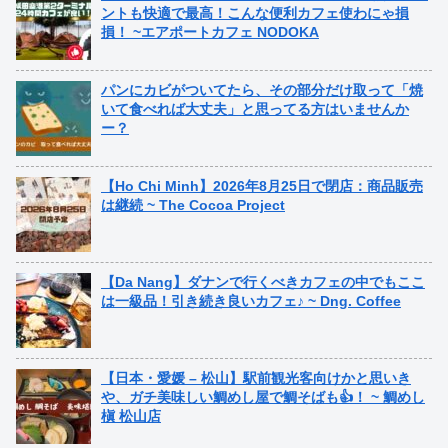
ントも快適で最高！こんな便利カフェ使わにゃ損
損！ ~エアポートカフェ NODOKA
パンにカビがついてたら、その部分だけ取って「焼
いて食べれば大丈夫」と思ってる方はいませんか
ー？
【Ho Chi Minh】2026年8月25日で閉店：商品販売
は継続 ~ The Cocoa Project
【Da Nang】ダナンで行くべきカフェの中でもここ
は一級品！引き続き良いカフェ♪ ~ Dng. Coffee
【日本・愛媛 – 松山】駅前観光客向けかと思いき
や、ガチ美味しい鯛めし屋で鯛そばも👍！ ~ 鯛めし
槇 松山店