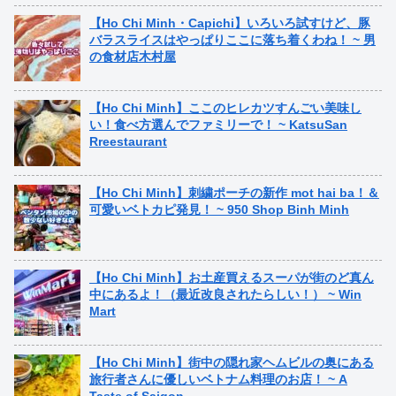
【Ho Chi Minh・Capichi】いろいろ試すけど、豚
バラスライスはやっぱりここに落ち着くわね！ ~ 男
の食材店木村屋
【Ho Chi Minh】ここのヒレカツすんごい美味し
い！食べ方選んでファミリーで！ ~ KatsuSan
Rreestaurant
【Ho Chi Minh】刺繍ポーチの新作 mot hai ba！＆
可愛いベトカピ発見！ ~ 950 Shop Binh Minh
【Ho Chi Minh】お土産買えるスーパが街のど真ん
中にあるよ！（最近改良されたらしい！） ~ Win
Mart
【Ho Chi Minh】街中の隠れ家ヘムビルの奥にある
旅行者さんに優しいベトナム料理のお店！ ~ A