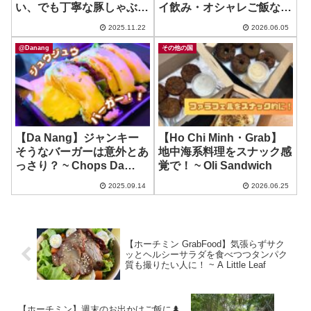
い、でも丁寧な豚しゃぶカ
イ飲み・オシャレご飯なら
レー ~ 味キッチン
ここ！ ~ Oliuu Creative
2025.11.22
2026.06.05
Bistro
@Danang
その他の国
【Da Nang】ジャンキー
【Ho Chi Minh・Grab】
そうなバーガーは意外とあ
地中海系料理をスナック感
っさり？ ~ Chops Da
覚で！ ~ Oli Sandwich
Nang
2025.09.14
2026.06.25
【ホーチミン GrabFood】気張らずサク
ッとヘルシーサラダを食べつつタンパク
質も撮りたい人に！ ~ A Little Leaf
【ホーチミン】週末のお出かけご飯に🌲