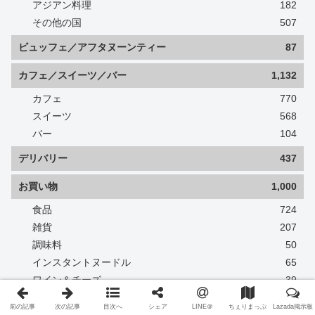
アジアン料理
182
その他の国
507
ビュッフェ／アフタヌーンティー
87
カフェ／スイーツ／バー
1,132
カフェ
770
スイーツ
568
バー
104
デリバリー
437
お買い物
1,000
食品
724
雑貨
207
調味料
50
インスタントヌードル
65
ワイン＆チーズ
39
ちぇり's チョイス
3
前の記事
次の記事
目次へ
シェア
LINE＠
ちぇりまっぷ
Lazada掲示板