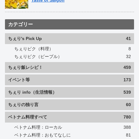
Taste of Saigon
カテゴリー
ちぇり's Pick Up
41
ちぇりピク（料理）
8
ちぇりピク（ピープル）
32
ちぇり飯レシピ！
459
イベント等
173
ちぇり info（生活情報）
539
ちぇりの独り言
60
ベトナム料理すべて
780
ベトナム料理：ローカル
388
ベトナム料理：おもてなしに
81