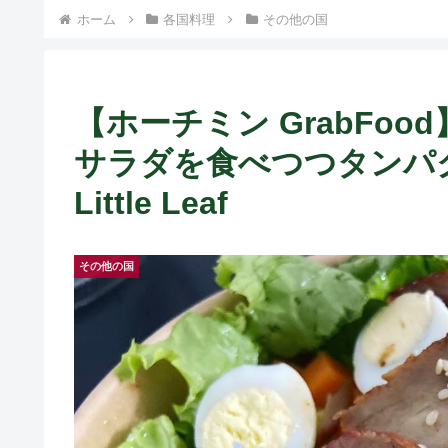
ホーム
各国料理
その他の国
【ホーチミン GrabFo
サラダを食べつつタンパク
Little Leaf
その他の国