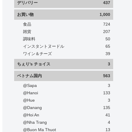
デリバリー
437
お買い物
1,000
食品
724
雑貨
207
調味料
50
インスタントヌードル
65
ワイン＆チーズ
39
ちぇり's チョイス
3
ベトナム国内
563
@Sapa
3
@Hanoi
133
@Hue
3
@Danang
135
@Hoi An
41
@Nha Trang
4
@Buon Ma Thuot
13