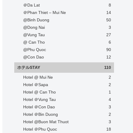
＠Da Lat
8
＠Phan Thiet – Mui Ne
14
@Binh Duong
50
@Dong Nai
3
@Vung Tau
27
@ Can Tho
6
@Phu Quoc
90
@Con Dao
12
ホテルSTAY
110
Hotel @ Mui Ne
2
Hotel ＠Sapa
2
Hotel @ Can Tho
1
Hotel ＠Vung Tau
4
Hotel ＠Con Dao
3
Hotel ＠Bin Duong
2
Hotel @Buon Mat Thuot
3
Hotel ＠Phu Quoc
18