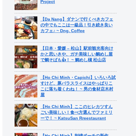
Project
【Da Nang】ダナンで行くべきカフェ
の中でもここは一級品！引き続き良い
カフェ♪ ~ Dng. Coffee
【日本・愛媛 – 松山】駅前観光客向け
かと思いきや、ガチ美味しい鯛めし屋
で鯛そばも👍！ ~ 鯛めし槇 松山店
【Ho Chi Minh・Capichi】いろいろ試
すけど、豚バラスライスはやっぱりこ
こに落ち着くわね！ ~ 男の食材店木村
屋
【Ho Chi Minh】ここのヒレカツすん
ごい美味しい！食べ方選んでファミリ
ーで！ ~ KatsuSan Rreestaurant
【Ho Chi Minh】刺繍ポーチの新作