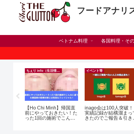
フードアナリ
ベトナム料理
各国料理・そ
）
ちぇり info（生活情報）
イベント等
の電話番
【Ho Chi Minh】帰国直
inago会は100人突破！
プ！機種
前にやっておきたい！た
実績記録が結構溜まっ
行に失敗
った1回の施術でこんな
きたのでご報告＆引き
きた話！
に違う？！ ＆帰国時の
きお仲間募集中♪
乾燥対策には有効なフェ
イシャル！ ~ Rosereve