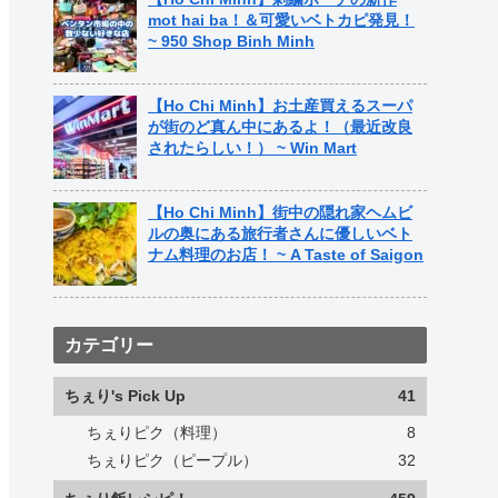
mot hai ba！＆可愛いベトカピ発見！
~ 950 Shop Binh Minh
【Ho Chi Minh】お土産買えるスーパ
が街のど真ん中にあるよ！（最近改良
されたらしい！） ~ Win Mart
【Ho Chi Minh】街中の隠れ家ヘムビ
ルの奥にある旅行者さんに優しいベト
ナム料理のお店！ ~ A Taste of Saigon
カテゴリー
ちぇり's Pick Up
41
ちぇりピク（料理）
8
ちぇりピク（ピープル）
32