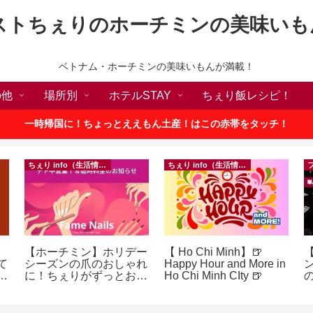
ストちぇりのホーチミンの美味いも
ベトナム・ホーチミンの美味いもんが満載！
の他
場所別
ホテルSTAY
ちぇり飯レシピ！
一時帰国に！ちょっとええもん土産！はこの赤帯をタッチ！
ちぇり info（生活情報）
ちぇり info（生活情報）
【ホーチミン】ホリデー
【 Ho Chi Minh】🍺
【
て
シーズンの爪のおしゃれ
Happy Hour and More in
続
に！ちぇりがずっとお世
Ho Chi Minh CIty 🍺
の
話になってるネイルサロ
a
ンで平日15％OFF！
（テト前不適用期間&テ