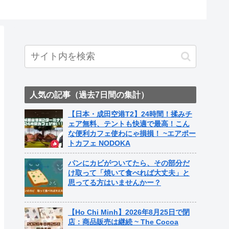
人気の記事（過去7日間の集計）
【日本・成田空港T2】24時間！揉みチ
ェア無料、テントも快適で最高！こん
な便利カフェ使わにゃ損損！ ~エアポー
トカフェ NODOKA
パンにカビがついてたら、その部分だ
け取って「焼いて食べれば大丈夫」と
思ってる方はいませんかー？
【Ho Chi Minh】2026年8月25日で閉
店：商品販売は継続 ~ The Cocoa