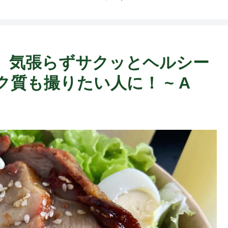
ト中営業予定追記） ~
Fame Nail
od】気張らずサクッとヘルシー
質も撮りたい人に！ ~ A