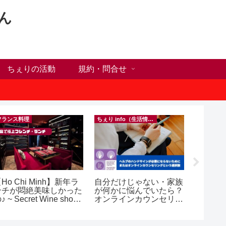
ん
ちぇりの活動
規約・問合せ
フランス料理
ちぇり info（生活情報）
Ho Chi Minh】新年ラ
自分だけじゃない・家族
【追記
ンチが悶絶美味しかった
が何かに悩んでいたら？
号ゲッ
♪ ~ Secret Wine shop
オンラインカウンセリン
変時の
nd lounge
グという選択肢
したけ
~ povo