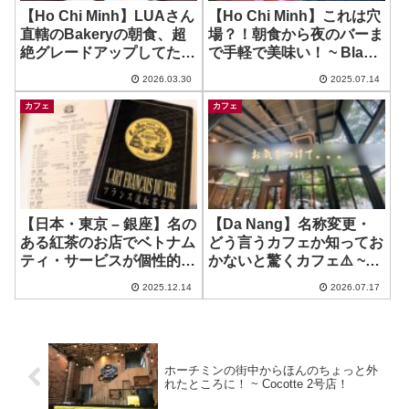
【Ho Chi Minh】LUAさん
【Ho Chi Minh】これは穴
直轄のBakeryの朝食、超
場？！朝食から夜のバーま
絶グレードアップしてた
で手軽で美味い！ ~ Black
ー！ ~ Can Tin bakery
Sheep
2026.03.30
2025.07.14
カフェ
カフェ
【日本・東京 – 銀座】名の
【Da Nang】名称変更・
ある紅茶のお店でベトナム
どう言うカフェか知ってお
ティ・サービスが個性的😅
かないと驚くカフェ⚠️ ~
~ Mariage Freres
XLIII Specialty Coffee（旧
2025.12.14
2026.07.17
43 Factory）
ホーチミンの街中からほんのちょっと外
れたところに！ ~ Cocotte 2号店！