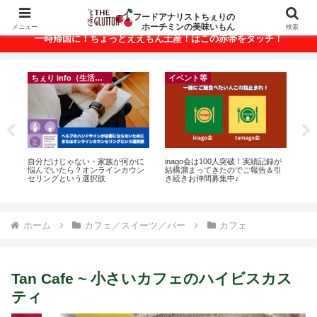
ベトナム・ホーチミンの美味いもんが満載！
フードアナリストちぇりの
ホーチミンの美味いもん
メニュー
検索
一時帰国に！ちょっとええもん土産！はこの赤帯をタッチ！
ちぇり info（生活情報）
イベント等
r
自分だけじゃない・家族が何かに
inago会は100人突破！実績記録が
【

悩んでいたら？オンラインカウン
結構溜まってきたのでご報告＆引
の
セリングという選択肢
き続きお仲間募集中♪
と
で平
期間
Fam
ホーム
カフェ／スイーツ／バー
カフェ
Tan Cafe ~ 小さいカフェのハイビスカス
ティ