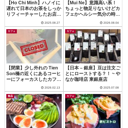
【Ho Chi Minh】ハノイに
【Mui Ne】意識高い系！
遅れて日本のお茶をしっか
ちょっと物足りないけどカ
りフィーチャーしたお店が
フェかヘルシー気分の時
増えている？！
に！ ~ Roots
2025.08.27
2026.08.04
カフェ
カフェ
【閉業】少し外れの Tien
【日本 – 銀座】豆は注文ご
Son橋の近くにあるコーヒ
とにローストする？！ ~ や
ーにフォーカスしたカフェ
なか珈琲店 東銀座店
~ lei oi Caphe
2026.02.13
2025.07.08
食品
カフェ