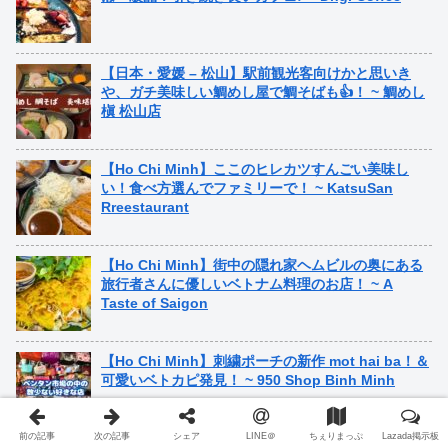
【日本・愛媛 – 松山】駅前観光客向けかと思いき
や、ガチ美味しい鯛めし屋で鯛そばも👍！ ~ 鯛めし
槇 松山店
【Ho Chi Minh】ここのヒレカツすんごい美味し
い！食べ方選んでファミリーで！ ~ KatsuSan
Rreestaurant
【Ho Chi Minh】街中の隠れ家ヘムビルの奥にある
旅行者さんに優しいベトナム料理のお店！ ~ A
Taste of Saigon
【Ho Chi Minh】刺繍ポーチの新作 mot hai ba！＆
可愛いベトカピ発見！ ~ 950 Shop Binh Minh
前の記事
次の記事
シェア
LINE＠
ちぇりまっぷ
Lazada掲示板