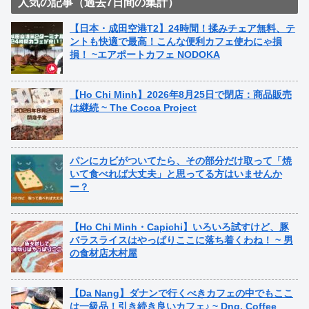
人気の記事（過去7日間の集計）
【日本・成田空港T2】24時間！揉みチェア無料、テ
ントも快適で最高！こんな便利カフェ使わにゃ損
損！ ~エアポートカフェ NODOKA
【Ho Chi Minh】2026年8月25日で閉店：商品販売
は継続 ~ The Cocoa Project
パンにカビがついてたら、その部分だけ取って「焼
いて食べれば大丈夫」と思ってる方はいませんか
ー？
【Ho Chi Minh・Capichi】いろいろ試すけど、豚
バラスライスはやっぱりここに落ち着くわね！ ~ 男
の食材店木村屋
【Da Nang】ダナンで行くべきカフェの中でもここ
は一級品！引き続き良いカフェ♪ ~ Dng. Coffee