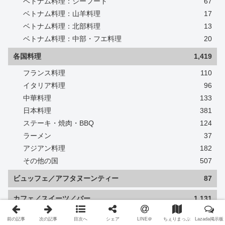
ベトナム料理：シーフード
67
ベトナム料理：山羊料理
17
ベトナム料理：北部料理
13
ベトナム料理：中部・フエ料理
20
各国料理
1,419
フランス料理
110
イタリア料理
96
中華料理
133
日本料理
381
ステーキ・焼肉・BBQ
124
ラーメン
37
アジアン料理
182
その他の国
507
ビュッフェ／アフタヌーンティー
87
カフェ／スイーツ／バー
1,131
カフェ
769
前の記事
次の記事
目次へ
シェア
LINE＠
ちぇりまっぷ
Lazada掲示板