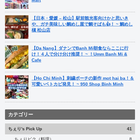
Mart
【日本・愛媛 – 松山】駅前観光客向けかと思いき
や、ガチ美味しい鯛めし屋で鯛そばも👍！ ~ 鯛めし
槇 松山店
【Da Nang】ダナンでBanh Mi朝食ならここに行
け！４人で分け分け推奨！ ~ ！Umm Banh Mi &
Cafe
【Ho Chi Minh】刺繍ポーチの新作 mot hai ba！＆
可愛いベトカピ発見！ ~ 950 Shop Binh Minh
カテゴリー
ちぇり's Pick Up
41
ちぇりピク（料理）
8