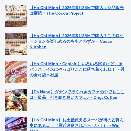
【Ho Chi Minh】2026年8月25日で閉店：商品販売
は継続 ~ The Cocoa Project
【Ho Chi Minh】2026年8月25日で閉店？このロケ
ーションを楽しめるのもあとわずか ~ Cacao
Kittchen
【Ho Chi Minh・Capichi】いろいろ試すけど、豚
バラスライスはやっぱりここに落ち着くわね！ ~ 男
の食材店木村屋
【Da Nang】ダナンで行くべきカフェの中でもここ
は一級品！引き続き良いカフェ♪ ~ Dng. Coffee
【Ho Chi Minh】お土産買えるスーパが街のど真ん
中にあるよ！（最近改良されたらしい！） ~ Win