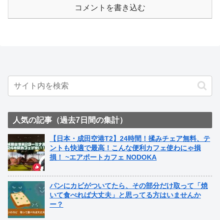
コメントを書き込む
人気の記事（過去7日間の集計）
【日本・成田空港T2】24時間！揉みチェア無料、テ
ントも快適で最高！こんな便利カフェ使わにゃ損
損！ ~エアポートカフェ NODOKA
パンにカビがついてたら、その部分だけ取って「焼
いて食べれば大丈夫」と思ってる方はいませんか
ー？