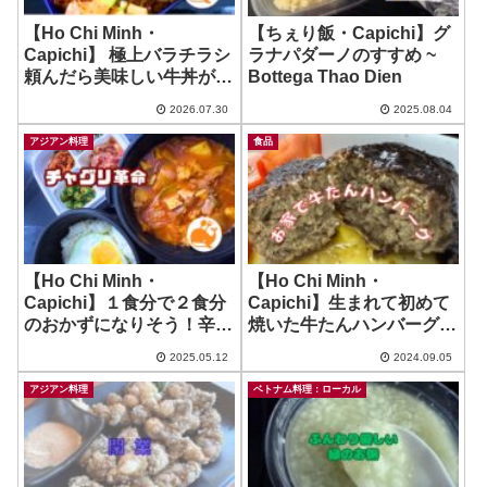
【Ho Chi Minh・
【ちぇり飯・Capichi】グ
Capichi】 極上バラチラシ
ラナパダーノのすすめ ~
頼んだら美味しい牛丼がつ
Bottega Thao Dien
いてきた話？！うま！！ ~
2026.07.30
2025.08.04
Kizuna Sushi Deli
アジアン料理
食品
【Ho Chi Minh・
【Ho Chi Minh・
Capichi】１食分で２食分
Capichi】生まれて初めて
のおかずになりそう！辛旨
焼いた牛たんハンバーグは
韓国飯！ ~ チャグリ革命
しっとりで美味しい！ ~ 木
2025.05.12
2024.09.05
村屋さんの牛たんハンバー
グの種！
アジアン料理
ベトナム料理：ローカル