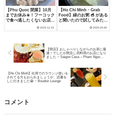
【Phu Quoc 閉業】10月
【Ho Chi Minh・Grab
までお休み☀️！フーコック
Food】緑のお粥 🥣 がある
で食べ逃したくないお店の
と聞いたので試してみた
その後！ ~ Taiwanese
よ！ ~ Chao Trang Hang
2025.12.23
2025.05.06
Food
Xanh
【閉店】おしゃべりしながらのお茶に最
適！でしたが閉店し貝料理のお店になり
ました ~ Saigon Casa – Pham Ngoc
Thac 店
【Ho Chi Minh】社用でのラウンジ使いを
されてる方もおられましょうが、読書を
しに行きました😁 ~ Boudoir Lounge
コメント