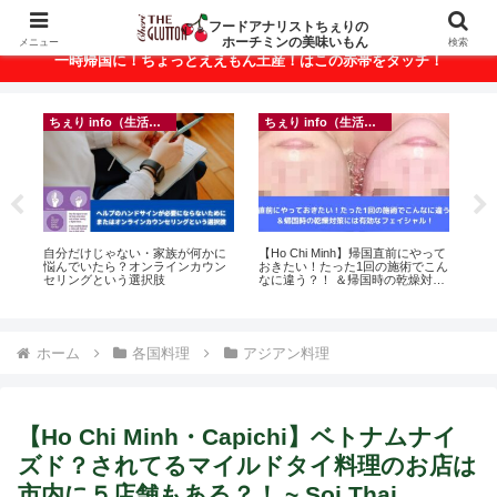
ベトナム・ホーチミンの美味いもんが満載！
フードアナリストちぇりの
ホーチミンの美味いもん
メニュー
検索
一時帰国に！ちょっとええもん土産！はこの赤帯をタッチ！
ちぇり info（生活情報）
ちぇり info（生活情報）
イ
ン
自分だけじゃない・家族が何かに
【Ho Chi Minh】帰国直前にやって
in
っ
悩んでいたら？オンラインカウン
おきたい！たった1回の施術でこん
結
ン
セリングという選択肢
なに違う？！ ＆帰国時の乾燥対策
き続
適用
には有効なフェイシャル！ ~
Rosereve
ホーム
各国料理
アジアン料理
【Ho Chi Minh・Capichi】ベトナムナイ
ズド？されてるマイルドタイ料理のお店は
市内に５店舗もある？！ ~ Soi Thai