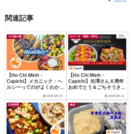
関連記事
その他の国
ステーキ・焼肉・BBQ
【Ho Chi Minh・
【Ho Chi Minh・
Capichi】メカニック・ヘ
Capichi】矢澤さん６周年
ルシーってのがよくわから
おめでとう＆ごちそうさま
んが美味しかった！ ~ The
です😋 2025年5月31日ま
2025.05.27
2025.05.17
Mechanic Healthy Food
での特別メニュー！
日本料理
食品