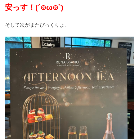
安っす！(´⊙ω⊙`)
そして次がまたびっくりよ。