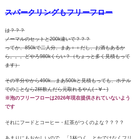
スパークリングもフリーフロー
は？？？
ノーマルのセットと200k違いで？？？
ってか、850kで二人分、まあ＋＋だし、お酒もあるか
ら。。。どやろ980kくらい？（ちょっと多く見積もって
ます）
その半分やから490k…まあ500kと見積もっても、ホテル
でのことなら2杯飲んだら元取れるやん(・∀・)
※泡のフリーフローは2026年現在提供されていないよう
です
それにフードとコーヒー・紅茶がつくのよな？？？？
あまりにもおかしいので、「1杯つく、とかではなくフリ