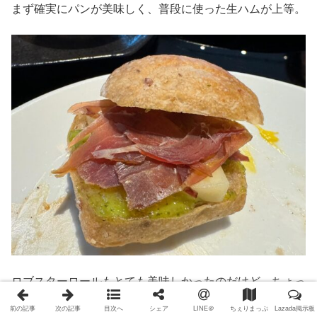
まず確実にパンが美味しく、普段に使った生ハムが上等。
ロブスターロールもとても美味しかったのだけど、ちょっ
とスパイシーだったので、これはシェフ絵にお伝えした。
前の記事
次の記事
目次へ
シェア
LINE＠
ちぇりまっぷ
Lazada掲示板