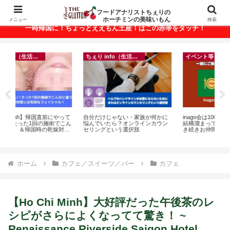
ベトナム・ホーチミンの美味いもんが満載！
フードアナリストちぇりの
ホーチミンの美味いもん
メニュー
検索
一時帰国に！ちょっとええもん土産！はこの赤帯をタッチ！
ちぇり info（生活情報）
イベント等
って
自分だけじゃない・家族が何かに
inago会は100人突破！実績記録が
【
こん
悩んでいたら？オンラインカウン
結構溜まってきたのでご報告＆引
＆
セリングという選択肢
き続きお仲間募集中♪
に
pov
ホーム
カフェ／スイーツ／バー
カフェ
【Ho Chi Minh】大好評だった午後茶のレ
シピがさらによくなってて驚き！ ~
Renaissance Riverside Saigon Hotel