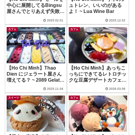
中心に展開してるBingsu
ュトレン、いいのがある
屋さんでとりあえず失敗😅
よ！ ~ Lua Wine Bar
~ IGLO Bingsu
2025.02.01
2025.12.02
カフェ
カフェ
【Ho Chi Minh】Thao
【Ho Chi Minh】あっちこ
Dien にジェラート屋さん
っちにできてるレトロチッ
増えてる？ ~ 2089 Gelato
クな豆腐デザートカフェ♪
& Coffee
~ Tau Hu Xe Lam
2025.11.04
2026.03.06
スイーツ
カフェ