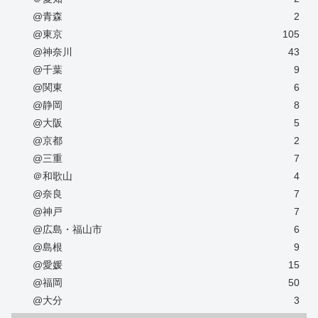
@青森
2
@東京
105
@神奈川
43
@千葉
9
@関東
6
@静岡
8
@大阪
5
@京都
2
@三重
7
＠和歌山
4
@奈良
7
@神戸
7
@広島・福山市
6
@島根
9
@愛媛
15
@福岡
50
@大分
3