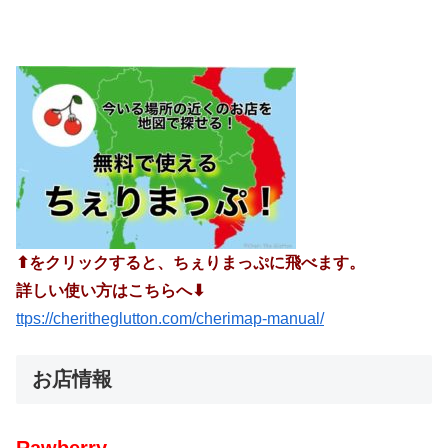
⬆︎をクリックすると、ちぇりまっぷに飛べます。
詳しい使い方はこちらへ⬇︎
ttps://cheritheglutton.com/cherimap-manual/
お店情報
Rawberry