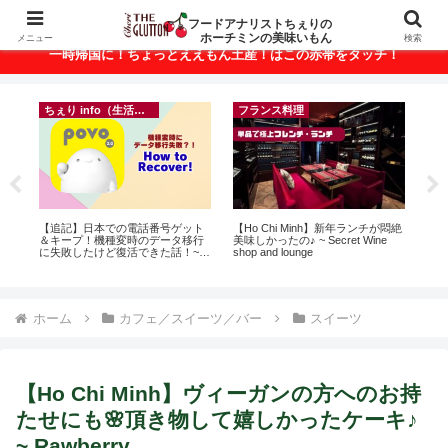
ベトナム・ホーチミンの美味いもんが満載！
フードアナリストちぇりの
ホーチミンの美味いもん
メニュー
検索
一時帰国に！ちょっとええもん土産！はこの赤帯をタッチ！
ちぇり info（生活情報）
フランス料理
r
【追記】日本での電話番号ゲット
【Ho Chi Minh】新年ランチが悶絶
自

＆キープ！機種変時のデータ移行
美味しかったの♪ ~ Secret Wine
悩
に失敗したけど復活できた話！~
shop and lounge
セ
povo
ホーム
カフェ／スイーツ／バー
スイーツ
【Ho Chi Minh】ヴィーガンの方へのお持
たせにも🌸頂き物して嬉しかったケーキ♪
~ Rawberry