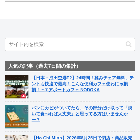
人気の記事（過去7日間の集計）
【日本・成田空港T2】24時間！揉みチェア無料、テ
ントも快適で最高！こんな便利カフェ使わにゃ損
損！ ~エアポートカフェ NODOKA
パンにカビがついてたら、その部分だけ取って「焼
いて食べれば大丈夫」と思ってる方はいませんか
ー？
【Ho Chi Minh】2026年8月25日で閉店：商品販売