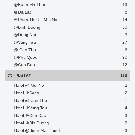
@Buon Ma Thuot
13
＠Da Lat
8
＠Phan Thiet – Mui Ne
14
@Binh Duong
50
@Dong Nai
3
@Vung Tau
27
@ Can Tho
6
@Phu Quoc
90
@Con Dao
12
ホテルSTAY
110
Hotel @ Mui Ne
2
Hotel ＠Sapa
2
Hotel @ Can Tho
1
Hotel ＠Vung Tau
4
Hotel ＠Con Dao
3
Hotel ＠Bin Duong
2
Hotel @Buon Mat Thuot
3