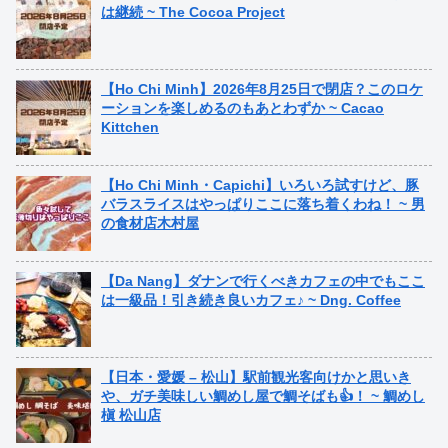
は継続 ~ The Cocoa Project
【Ho Chi Minh】2026年8月25日で閉店？このロケ
ーションを楽しめるのもあとわずか ~ Cacao
Kittchen
【Ho Chi Minh・Capichi】いろいろ試すけど、豚
バラスライスはやっぱりここに落ち着くわね！ ~ 男
の食材店木村屋
【Da Nang】ダナンで行くべきカフェの中でもここ
は一級品！引き続き良いカフェ♪ ~ Dng. Coffee
【日本・愛媛 – 松山】駅前観光客向けかと思いき
や、ガチ美味しい鯛めし屋で鯛そばも👍！ ~ 鯛めし
槇 松山店