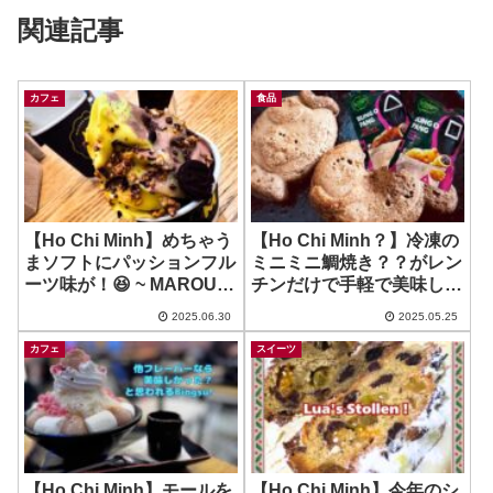
関連記事
カフェ
食品
【Ho Chi Minh】めちゃう
【Ho Chi Minh？】冷凍の
まソフトにパッションフル
ミニミニ鯛焼き？？がレン
ーツ味が！😆 ~ MAROU –
チンだけで手軽で美味し
Nguyen Du 通り店
い！ ~ BUNG O PANGシ
2025.06.30
2025.05.25
リーズ
カフェ
スイーツ
【Ho Chi Minh】モールを
【Ho Chi Minh】今年のシ