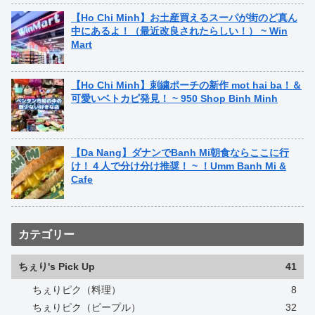
【Ho Chi Minh】お土産買えるスーパが街のど真ん
中にあるよ！（最近改良されたらしい！） ~ Win
Mart
【Ho Chi Minh】刺繍ポーチの新作 mot hai ba！＆
可愛いベトカピ発見！ ~ 950 Shop Binh Minh
【Da Nang】ダナンでBanh Mi朝食ならここに行
け！４人で分け分け推奨！ ~ ！Umm Banh Mi &
Cafe
カテゴリー
ちぇり's Pick Up
41
ちぇりピク（料理）
8
ちぇりピク（ピープル）
32