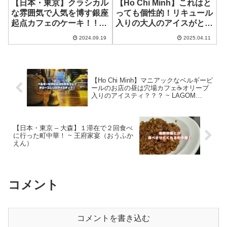
【日本・東京】クラシカル
【Ho Chi Minh】これはと
な雰囲気で人気を博す銀座
っても個性的！リキュール
起点カフェのケーキ！ ! ま
入りの大人のアイスがとっ
さかの３店舗限定パンダ！
てもお得！ ~ Scoopy Ice
2024.09.19
2025.04.11
~ 椿屋珈琲 大森とうきゅう
Cream
店
【Ho Chi Minh】マニアックなベルギービ
ールのお店の昼は穴場カフェ☕️オリーブ
入りのアイスティ？？？ ~ LAGOM
CAFE
【日本・東京 – 大森】１滞在で２回食べ
に行った町中華！ ~ 王府家宴（おうふか
えん）
コメント
コメントを書き込む