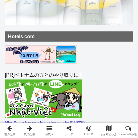
Hotels.com
[PR]ベトナムの方とのやり取りに！
https://store.line.me/stickershop/product/1192200
前の記事
次の記事
目次へ
シェア
LINE＠
ちぇりまっぷ
Lazada掲示板