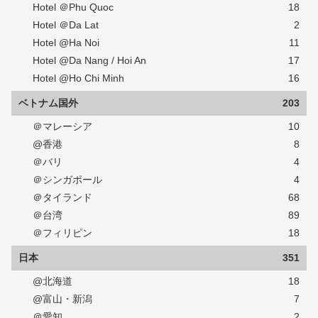
Hotel ＠Phu Quoc
18
Hotel ＠Da Lat
2
Hotel @Ha Noi
11
Hotel @Da Nang / Hoi An
17
Hotel @Ho Chi Minh
16
ベトナム国外
203
＠マレーシア
10
@香港
8
＠バリ
4
＠シンガポール
4
＠タイランド
68
＠台湾
89
＠フィリピン
18
日本
351
@北海道
18
@富山・新潟
7
＠愛知
2