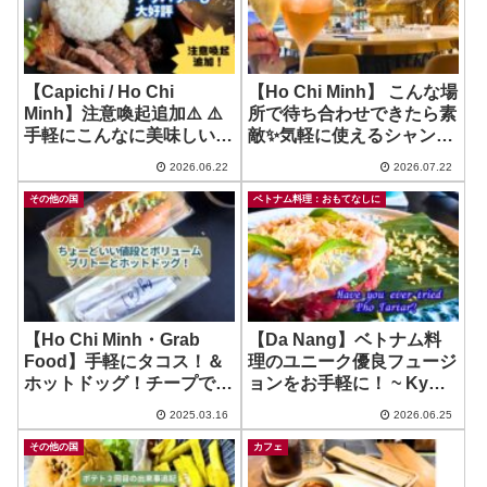
【Capichi / Ho Chi
【Ho Chi Minh】 こんな場
Minh】注意喚起追加⚠️ ⚠️
所で待ち合わせできたら素
手軽にこんなに美味しい牛
敵✨気軽に使えるシャンパ
タン楽しめるとか！ ~ 甲子
ンBar！ ~ The Reverie
2026.06.22
2026.07.22
園 Gyutan Koshien
Champagne Bar
その他の国
ベトナム料理：おもてなしに
【Ho Chi Minh・Grab
【Da Nang】ベトナム料
Food】手軽にタコス！＆
理のユニーク優良フュージ
ホットドッグ！チープでえ
ョンをお手軽に！ ~ Ky
えねん！ ~ Tacos Ty Teo
Vat
2025.03.16
2026.06.25
その他の国
カフェ