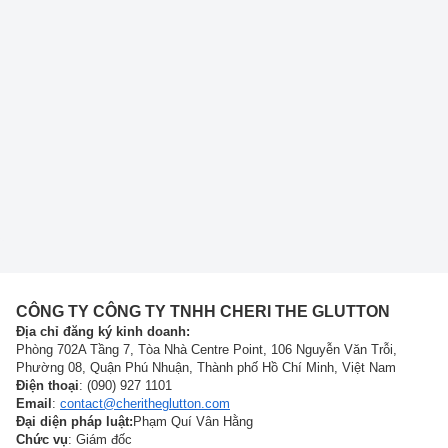
CÔNG TY CÔNG TY TNHH CHERI THE GLUTTON
Địa chỉ đăng ký kinh doanh:
Phòng 702A Tầng 7, Tòa Nhà Centre Point, 106 Nguyễn Văn Trỗi,
Phường 08, Quận Phú Nhuận, Thành phố Hồ Chí Minh, Việt Nam
Điện thoại
: (090) 927 1101
Email
:
contact@cheritheglutton.com
Đại diện pháp luật:
Phạm Quí Vân Hằng
Chức vụ
: Giám đốc