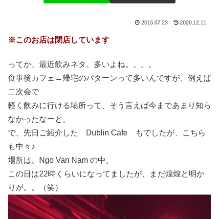
2015.07.23
2020.12.11
※このお店は閉店しています
ってか、最近飲みネタ、多いよね。。。。
食事後カフェ→帰宅のパターンって多いんですが、例えば
二次会で
軽く飲みに行ける場所って、そう言えば今まであまり知ら
なかったなーと。
で、先日ご紹介した Dublin Cafe もでしたが、こちら
も中々♪
場所は、Ngo Van Nam の中。
この日は22時くらいになってましたが、まだ煌煌と明か
りが。。（笑）