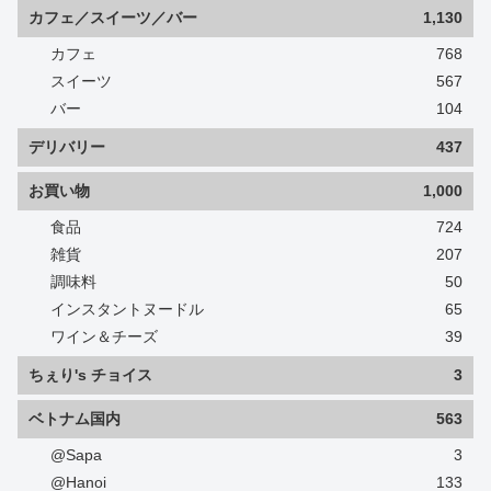
カフェ／スイーツ／バー
1,130
カフェ
768
スイーツ
567
バー
104
デリバリー
437
お買い物
1,000
食品
724
雑貨
207
調味料
50
インスタントヌードル
65
ワイン＆チーズ
39
ちぇり's チョイス
3
ベトナム国内
563
@Sapa
3
@Hanoi
133