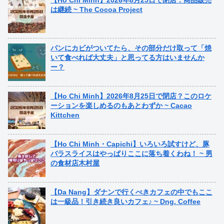
は継続 ~ The Cocoa Project
パンにカビがついてたら、その部分だけ取って「焼
いて食べれば大丈夫」と思ってる方はいませんか
ー？
【Ho Chi Minh】2026年8月25日で閉店？このロケ
ーションを楽しめるのもあとわずか ~ Cacao
Kittchen
【Ho Chi Minh・Capichi】いろいろ試すけど、豚
バラスライスはやっぱりここに落ち着くわね！ ~ 男
の食材店木村屋
【Da Nang】ダナンで行くべきカフェの中でもここ
は一級品！引き続き良いカフェ♪ ~ Dng. Coffee