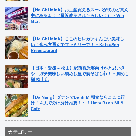
【Ho Chi Minh】お土産買えるスーパが街のど真ん
中にあるよ！（最近改良されたらしい！） ~ Win
Mart
【Ho Chi Minh】ここのヒレカツすんごい美味し
い！食べ方選んでファミリーで！ ~ KatsuSan
Rreestaurant
【日本・愛媛 – 松山】駅前観光客向けかと思いき
や、ガチ美味しい鯛めし屋で鯛そばも👍！ ~ 鯛めし
槇 松山店
【Da Nang】ダナンでBanh Mi朝食ならここに行
け！４人で分け分け推奨！ ~ ！Umm Banh Mi &
Cafe
カテゴリー