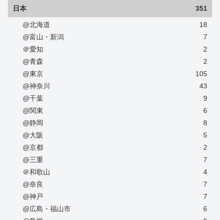
日本
351
@北海道
18
@富山・新潟
7
＠愛知
2
@青森
2
@東京
105
@神奈川
43
@千葉
9
@関東
6
@静岡
8
@大阪
5
@京都
2
@三重
7
＠和歌山
4
@奈良
7
@神戸
7
@広島・福山市
6