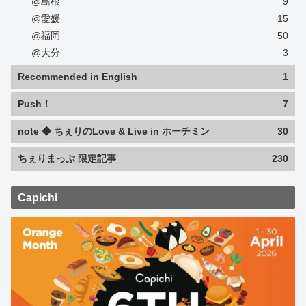
@島根
9
@愛媛
15
@福岡
50
@大分
3
Recommended in English
1
Push！
7
note ◆ ちぇりのLove & Live in ホーチミン
30
ちぇりまっぷ 限定記事
230
Capichi