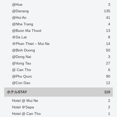
@Hue
3
@Danang
135
@Hoi An
41
@Nha Trang
4
@Buon Ma Thuot
13
＠Da Lat
8
＠Phan Thiet – Mui Ne
14
@Binh Duong
50
@Dong Nai
3
@Vung Tau
27
@ Can Tho
6
@Phu Quoc
90
@Con Dao
12
ホテルSTAY
110
Hotel @ Mui Ne
2
Hotel ＠Sapa
2
Hotel @ Can Tho
1