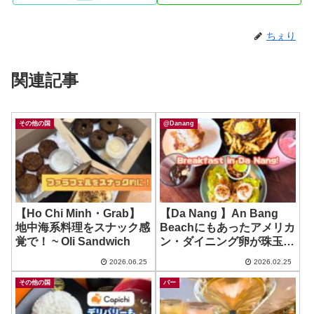
ちぇり
関連記事
その他の国
@Danang
【Ho Chi Minh・Grab】
【Da Nang 】An Bang
地中海系料理をスナック感
Beachにもあったアメリカ
覚で！ ~ Oli Sandwich
ン・ダイニング卵が珠玉の
絶品朝食！ ~ Bikini
2026.06.25
2026.02.25
Bottom
その他の国
バー