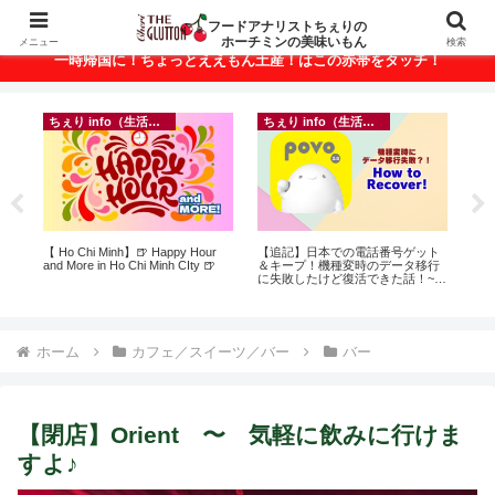
ベトナム・ホーチミンの美味いもんが満載！
フードアナリストちぇりの
ホーチミンの美味いもん
メニュー
検索
一時帰国に！ちょっとええもん土産！はこの赤帯をタッチ！
ちぇり info（生活情報）
ちぇり info（生活情報）
録が
【 Ho Chi Minh】🍺 Happy Hour
【追記】日本での電話番号ゲット
自
引
and More in Ho Chi Minh CIty 🍺
＆キープ！機種変時のデータ移行
悩
に失敗したけど復活できた話！~
セ
povo
ホーム
カフェ／スイーツ／バー
バー
【閉店】Orient 〜 気軽に飲みに行けま
すよ♪