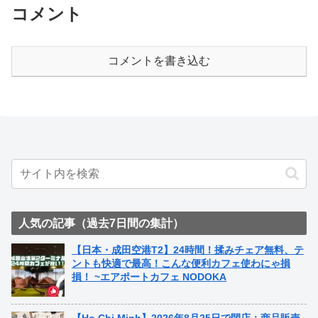
コメント
コメントを書き込む
人気の記事（過去7日間の集計）
【日本・成田空港T2】24時間！揉みチェア無料、テ
ントも快適で最高！こんな便利カフェ使わにゃ損
損！ ~エアポートカフェ NODOKA
【Ho Chi Minh】2026年8月25日で閉店：商品販売