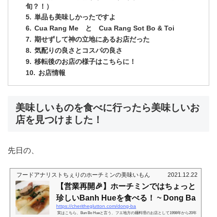
旬？！）
単品も美味しかったですよ
Cua Rang Me と Cua Rang Sot Bo & Toi
期せずして神の立地にあるお店だった
気配りの良さとコスパの良さ
移転後のお店の様子はこちらに！
お店情報
美味しいものを食べに行ったら美味しいお
店を見つけました！
先日の、
フードアナリストちぇりのホーチミンの美味いもん
2021.12.22
【営業再開🎉】ホーチミンではちょっと
珍しいBanh Hueを食べる！ ~ Dong Ba
https://cheritheglutton.com/dong-ba
実はこちら、Bun Bo Hueと言う、フエ地方の麺料理のお店として1998年から20年