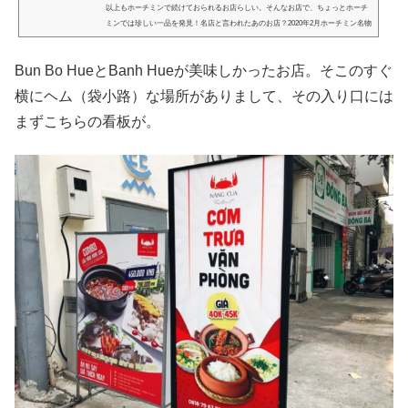
以上もホーチミンで続けておられるお店らしい。そんなお店で、ちょっとホーチ
ミンでは珍しい一品を発見！名店と言われたあのお店？2020年2月ホーチミン名物
ではないからか（その割にはフォーは有名と言う不思議）そんなに名前が挙がっ
てくることは少ないお店ですが、20年以上も前からホーチミンにあったお店で、
Bun Bo HueとBanh Hueが美味しかったお店。そこのすぐ
ブログを始めるずっと前に、私も一度行ったことが。でもここではなくて、Nguy
en Du にあった頃。ロゴにも見覚えがあるので、おそらくは同じお店...
横にヘム（袋小路）な場所がありまして、その入り口には
まずこちらの看板が。