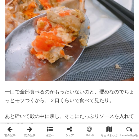
一口で全部食べるのがもったいないのと、硬めなのでちょ
っとモソつくから、２口くらいで食べて見たり。
あと砕いて殻の中に戻し、そこにたっぷりソースを入れて
絡めて食べる。
前の記事
次の記事
目次へ
シェア
LINE＠
ちぇりまっぷ
Lazada掲示板