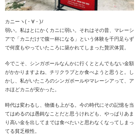
カニーヽ(・∀・)ﾉ
弱い。私はとにかくカニに弱い。それはその昔、マレーシ
アで「カニだけで腹一杯になる」という体験を千円足らず
で何度もやっていたころに築かれてしまった贅沢体質。
今でこそ、シンガポールなんかに行くととんでもない金額
がかかりますよね、チリクラブとか食べようと思うと。し
かし、私がいたころのシンガポールやマレーシアって、ア
ホほどカニが安かった。
時代は変わるし、物価も上がる。今の時代にその記憶を当
てはめるのは愚鈍なことだと思うけれども、やっぱりあま
り高い金を出してまでは食べたいと思わなくなってしまっ
てる貧乏根性。