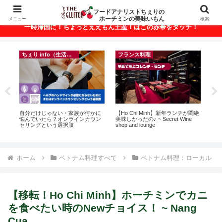
ベトナム・ホーチミンの美味いもんが満載！
フードアナリストちぇりの
ホーチミンの美味いもん
メニュー
検索
一時帰国に！ちょっとええもん土産！はこの赤帯をタッチ！
ちぇり info（生活情報）
フランス料理
って
自分だけじゃない・家族が何かに
【Ho Chi Minh】新年ランチが悶絶
【
こん
悩んでいたら？オンラインカウン
美味しかったの♪ ~ Secret Wine
＆
セリングという選択肢
shop and lounge
に
pov
ホーム
ベトナム料理すべて
ベトナム料理：ローカル
【移転！Ho Chi Minh】ホーチミンでカニ
を食べたい時のNewチョイス！ ~ Nang
Cua