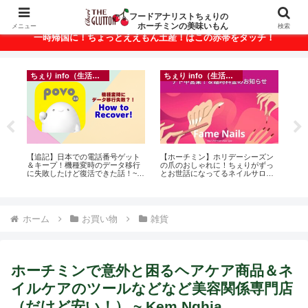
ベトナム・ホーチミンの美味いもんが満載！
フードアナリストちぇりの
ホーチミンの美味いもん
メニュー
検索
一時帰国に！ちょっとええもん土産！はこの赤帯をタッチ！
ちぇり info（生活情報）
ちぇり info（生活情報）
って
【追記】日本での電話番号ゲット
【ホーチミン】ホリデーシーズン
【 H
こん
＆キープ！機種変時のデータ移行
の爪のおしゃれに！ちぇりがずっ
and 
に失敗したけど復活できた話！~
とお世話になってるネイルサロン
povo
で平日15％OFF！（テト前不適用
期間&テト中営業予定追記） ~
Fame Nail
ホーム
お買い物
雑貨
ホーチミンで意外と困るヘアケア商品＆ネ
イルケアのツールなどなど美容関係専門店
（だけど安い！） ~ Kem Nghia