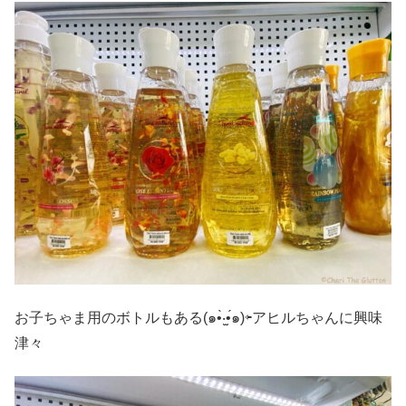
お子ちゃま用のボトルもある(๑•̀‧̫•́๑)⇦アヒルちゃんに興味
津々