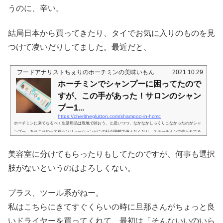
うのに、辛い。
結局日本から買ってきたり、タイでお気に入りのものを見
つけて凌いだりしてました。最近だと、
フードアナリストちぇりのホーチミンの美味いもん
2021.10.29
ホーチミンでシャンプーに困ってたので
すが、この手があった！サロンのシャン
プー1...
https://cheritheglutton.com/shampoo-in-hcmc
ホーチミンに来てなるべく生活用品は現地で賄おう、と思いつつ、なかなかしっくりこなかったのがシャ
ンプー。あれこれやって得たソリューションがこの社会隔離で使えなくなり…？ホーチミンで売られてる
市販のシャンプースーパーに行けば、何種類もあるんです、シャンプー。中には日本でも見慣れたグロー
バル企業のものもあり、たまには日本のメーカーさんのもあったりするけど、日本のだから使い慣れてて
美容室に分けてもらったりもしてたのですが、何事も選択
安心か？というと…水との相性なのか、どうも使い心地が違うorzこっちに来た当初、ほんと、目に作れん
かなシャンプーはほとんど試し...
肢がないというのはよろしくない。
プラス、ツール系がねー。
私はこちらにきてすぐくらいの時に旦那さんがちょっと良
いドライヤーを買ってくれて、最初は「そんないいのいら