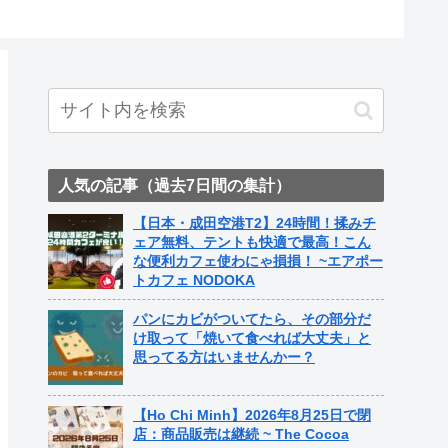
ト中営業
Fame Na
人気の記事（過去7日間の集計）
【日本・成田空港T2】24時間！揉みチ
ェア無料、テントも快適で最高！こん
な便利カフェ使わにゃ損損！ ~エアポー
トカフェ NODOKA
パンにカビがついてたら、その部分だ
け取って「焼いて食べれば大丈夫」と
思ってる方はいませんかー？
【Ho Chi Minh】2026年8月25日で閉
店：商品販売は継続 ~ The Cocoa