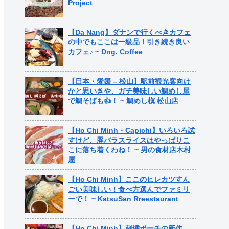
Project
【Da Nang】ダナンで行くべきカフェ
の中でもここは一級品！引き続き良い
カフェ♪ ~ Dng. Coffee
【日本・愛媛 – 松山】駅前観光客向け
かと思いきや、ガチ美味しい鯛めし屋
で鯛そばも👍！ ~ 鯛めし槇 松山店
【Ho Chi Minh・Capichi】いろいろ試
すけど、豚バラスライスはやっぱりこ
こに落ち着くわね！ ~ 男の食材店木村
屋
【Ho Chi Minh】ここのヒレカツすん
ごい美味しい！食べ方選んでファミリ
ーで！ ~ KatsuSan Rreestaurant
【Ho Chi Minh】刺繍ポーチの新作