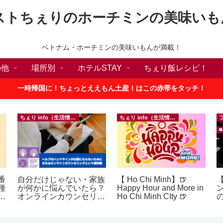
ストちぇりのホーチミンの美味いも
ベトナム・ホーチミンの美味いもんが満載！
の他
場所別
ホテルSTAY
ちぇり飯レシピ！
一時帰国に！ちょっとええもん土産！はこの赤帯をタッチ！
ちぇり info（生活情報）
ちぇり info（生活情報）
番
自分だけじゃない・家族
【 Ho Chi Minh】🍺
【
種
が何かに悩んでいたら？
Happy Hour and More in
敗
オンラインカウンセリン
Ho Chi Minh CIty 🍺
の
！
グという選択肢
a