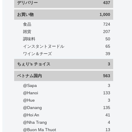
デリバリー
437
お買い物
1,000
食品
724
雑貨
207
調味料
50
インスタントヌードル
65
ワイン＆チーズ
39
ちぇり's チョイス
3
ベトナム国内
563
@Sapa
3
@Hanoi
133
@Hue
3
@Danang
135
@Hoi An
41
@Nha Trang
4
@Buon Ma Thuot
13