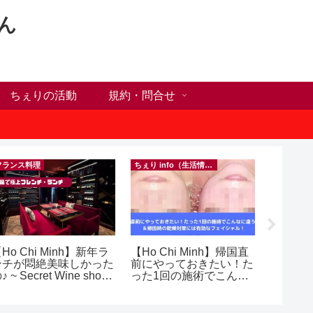
ん
ちぇりの活動
規約・問合せ
フランス料理
ちぇり info（生活情報）
Ho Chi Minh】新年ラ
【Ho Chi Minh】帰国直
【ホー
ンチが悶絶美味しかった
前にやっておきたい！た
シーズ
♪ ~ Secret Wine shop
った1回の施術でこんな
に！ち
nd lounge
に違う？！ ＆帰国時の
話にな
乾燥対策には有効なフェ
ンで平日
イシャル！ ~ Rosereve
（テト