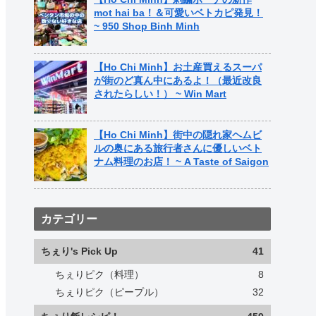
mot hai ba！＆可愛いベトカピ発見！
~ 950 Shop Binh Minh
【Ho Chi Minh】お土産買えるスーパ
が街のど真ん中にあるよ！（最近改良
されたらしい！） ~ Win Mart
【Ho Chi Minh】街中の隠れ家ヘムビ
ルの奥にある旅行者さんに優しいベト
ナム料理のお店！ ~ A Taste of Saigon
カテゴリー
ちぇり's Pick Up
41
ちぇりピク（料理）
8
ちぇりピク（ピープル）
32