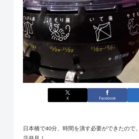
X
Facebook
日本橋で40分、時間を潰す必要ができたので
店発見！