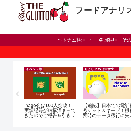
フードアナリ
ベトナム料理
各国料理・そ
）
イベント等
ちぇり info（生活情報）
ホリデー
inago会は100人突破！
【追記】日本での電話
おしゃれ
実績記録が結構溜まって
号ゲット＆キープ！機
っとお世
きたのでご報告＆引き続
変時のデータ移行に失
イルサロ
きお仲間募集中♪
したけど復活できた話
FF！
~ povo
期間&テ