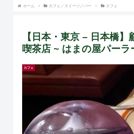
） ~
ホーム
カフェ／スイーツ／バー
カフェ
【日本・東京 – 日本橋
喫茶店 ~ はまの屋パーラ
カフェ