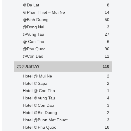
＠Da Lat
8
＠Phan Thiet – Mui Ne
14
@Binh Duong
50
@Dong Nai
3
@Vung Tau
27
@ Can Tho
6
@Phu Quoc
90
@Con Dao
12
ホテルSTAY
110
Hotel @ Mui Ne
2
Hotel ＠Sapa
2
Hotel @ Can Tho
1
Hotel ＠Vung Tau
4
Hotel ＠Con Dao
3
Hotel ＠Bin Duong
2
Hotel @Buon Mat Thuot
3
Hotel ＠Phu Quoc
18