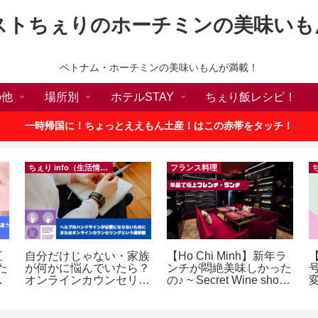
ストちぇりのホーチミンの美味いも
ベトナム・ホーチミンの美味いもんが満載！
の他
場所別
ホテルSTAY
ちぇり飯レシピ！
一時帰国に！ちょっとええもん土産！はこの赤帯をタッチ！
ちぇり info（生活情報）
フランス料理
直
自分だけじゃない・家族
【Ho Chi Minh】新年ラ
た
が何かに悩んでいたら？
ンチが悶絶美味しかった
な
オンラインカウンセリン
の♪ ~ Secret Wine shop
グという選択肢
and lounge
ェ
~
e