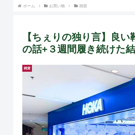
） ~
ホーム
お買い物
雑貨
【ちぇりの独り言】良い
の話+３週間履き続けた結果
雑貨