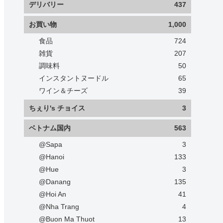
デリバリー
437
お買い物
1,000
食品
724
雑貨
207
調味料
50
インスタントヌードル
65
ワイン＆チーズ
39
ちぇり's チョイス
3
ベトナム国内
563
@Sapa
3
@Hanoi
133
@Hue
3
@Danang
135
@Hoi An
41
@Nha Trang
4
@Buon Ma Thuot
13