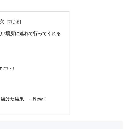
次
良い場所に連れて行ってくれる
すごい！
続けた結果 ←New！