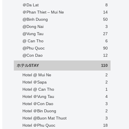
＠Da Lat
8
＠Phan Thiet – Mui Ne
14
@Binh Duong
50
@Dong Nai
3
@Vung Tau
27
@ Can Tho
6
@Phu Quoc
90
@Con Dao
12
ホテルSTAY
110
Hotel @ Mui Ne
2
Hotel ＠Sapa
2
Hotel @ Can Tho
1
Hotel ＠Vung Tau
4
Hotel ＠Con Dao
3
Hotel ＠Bin Duong
2
Hotel @Buon Mat Thuot
3
Hotel ＠Phu Quoc
18