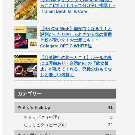
らここに行け！４人で分け分け推奨！ ~
！Umm Banh Mi & Cafe
【Ho Chi Minh】歯が白くなる？！と
評判だったりおしゃれさで人気の歯磨
き粉が安い？！お土産にも！ ~
Colagate OPTIC WHITE他
【台湾旅行の知っとこ！】ルールの裏
には理由あり・台湾MRTの『飲食禁
止』が教えてくれる、究極のおもてな
しと優しい気持ち
カテゴリー
ちぇり's Pick Up
41
ちぇりピク（料理）
8
ちぇりピク（ピープル）
32