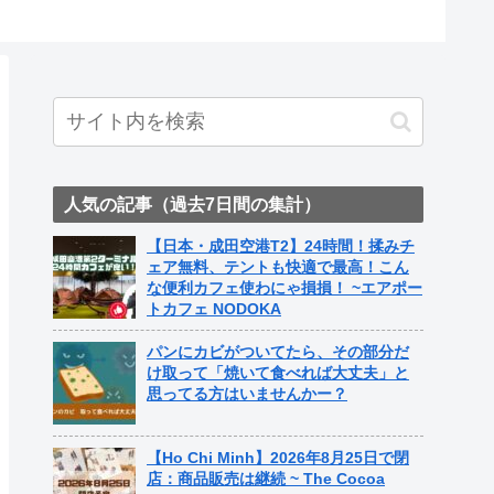
ト中営業
Fame Na
人気の記事（過去7日間の集計）
【日本・成田空港T2】24時間！揉みチ
ェア無料、テントも快適で最高！こん
な便利カフェ使わにゃ損損！ ~エアポー
トカフェ NODOKA
パンにカビがついてたら、その部分だ
け取って「焼いて食べれば大丈夫」と
思ってる方はいませんかー？
【Ho Chi Minh】2026年8月25日で閉
店：商品販売は継続 ~ The Cocoa