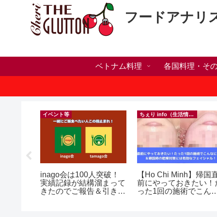
フードアナリ
ベトナム料理
各国料理・そ
）
イベント等
ちぇり info（生活情報）
ホリデー
inago会は100人突破！
【Ho Chi Minh】帰国
おしゃれ
実績記録が結構溜まって
前にやっておきたい！
っとお世
きたのでご報告＆引き続
った1回の施術でこん
イルサロ
きお仲間募集中♪
に違う？！ ＆帰国時の
FF！
乾燥対策には有効なフ
期間&テ
イシャル！ ~ Roserev