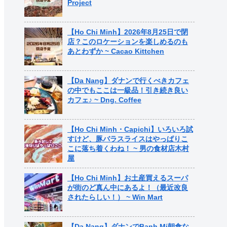
Project
【Ho Chi Minh】2026年8月25日で閉
店？このロケーションを楽しめるのも
あとわずか ~ Cacao Kittchen
【Da Nang】ダナンで行くべきカフェ
の中でもここは一級品！引き続き良い
カフェ♪ ~ Dng. Coffee
【Ho Chi Minh・Capichi】いろいろ試
すけど、豚バラスライスはやっぱりこ
こに落ち着くわね！ ~ 男の食材店木村
屋
【Ho Chi Minh】お土産買えるスーパ
が街のど真ん中にあるよ！（最近改良
されたらしい！） ~ Win Mart
【Da Nang】ダナンでBanh Mi朝食な