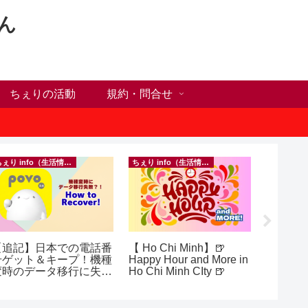
ん
ちぇりの活動
規約・問合せ
ちぇり info（生活情報）
ちぇり info（生活情報）
【追記】日本での電話番
【 Ho Chi Minh】🍺
【ホー
号ゲット＆キープ！機種
Happy Hour and More in
シーズ
変時のデータ移行に失敗
Ho Chi Minh CIty 🍺
に！ち
したけど復活できた話！
話にな
 povo
ンで平日
（テト