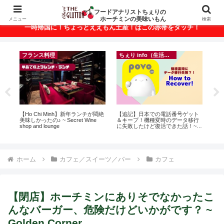
ベトナム・ホーチミンの美味いもんが満載！
フードアナリストちぇりの
ホーチミンの美味いもん
メニュー
検索
一時帰国に！ちょっとええもん土産！はこの赤帯をタッチ！
イベント等
ちぇり info（生活情報）
ト
inago会は100人突破！実績記録が
自分だけじゃない・家族が何かに
【 H
行
結構溜まってきたのでご報告＆引
悩んでいたら？オンラインカウン
and 
~
き続きお仲間募集中♪
セリングという選択肢
ホーム
カフェ／スイーツ／バー
カフェ
【閉店】ホーチミンにありそでなかったこ
んなバーガー、危険だけどいかがです？ ~
Golden Corner