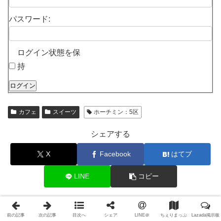
パスワード:
ログイン状態を保
持
ログイン
カフェ
スイーツ
ホーチミン：5区
シェアする
X
Facebook
はてブ
LINE
コピー
ちぇりをフォローする
前の記事
次の記事
目次へ
シェア
LINE＠
ちぇりまっぷ
Lazada掲示板