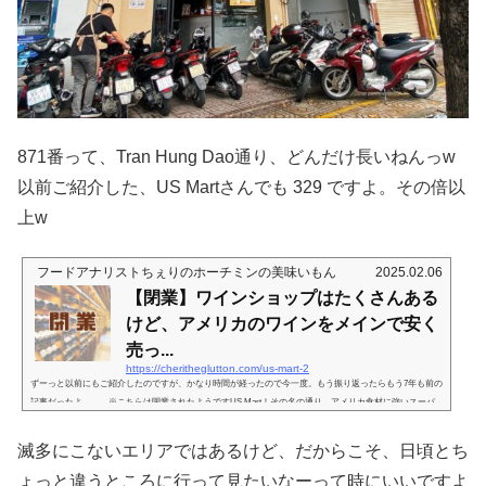
871番って、Tran Hung Dao通り、どんだけ長いねんっw
以前ご紹介した、US Martさんでも 329 ですよ。その倍以
上w
フードアナリストちぇりのホーチミンの美味いもん
2025.02.06
【閉業】ワインショップはたくさんある
けど、アメリカのワインをメインで安く
売っ...
https://cheritheglutton.com/us-mart-2
ずーっと以前にもご紹介したのですが、かなり時間が経ったので今一度。もう振り返ったらもう7年も前の
記事だったよ。。。※こちらは閉業されたようですUS Mart！その名の通り、アメリカ食材に強いスーパ
ー。7年前にも触れていて、読み返してみたらやっぱりワインが充実してると書いてあったwww食材は生
鮮その他いろいろあったのですが、とにかく目を引いたのが店の一番奥正面にあるワインコーナー。ちょ
滅多にこないエリアではあるけど、だからこそ、日頃とち
っとしたワインショップなみの揃えがある。そしてその多くがカリフォルニアなどのUSワイン。ホーチミ
インのワインショップ、最近でこ...
ょっと違うところに行って見たいなーって時にいいですよ