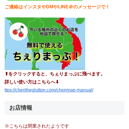
ご連絡はインスタやDMやLINE＠のメッセージで！
⬆︎をクリックすると、ちぇりまっぷに飛べます。
詳しい使い方はこちらへ⬇︎
ttps://cheritheglutton.com/cherimap-manual/
お店情報
※こちらは閉業されたようです