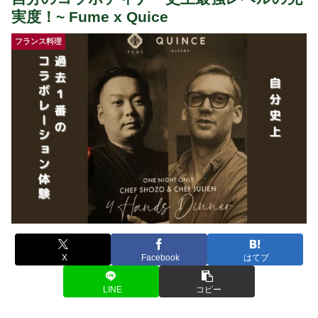
実度！~ Fume x Quice
フランス料理
X
Facebook
はてブ
LINE
コピー