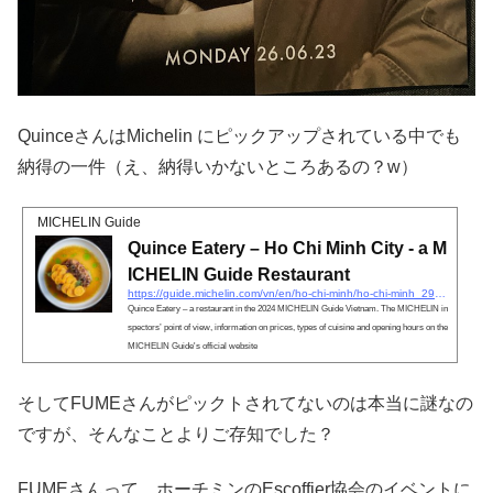
QuinceさんはMichelin にピックアップされている中でも
納得の一件（え、納得いかないところあるの？w）
MICHELIN Guide
Quince Eatery – Ho Chi Minh City - a M
ICHELIN Guide Restaurant
https://guide.michelin.com/vn/en/ho-chi-minh/ho-chi-minh_2978179/restaurant/quince-eatery
Quince Eatery – a restaurant in the 2024 MICHELIN Guide Vietnam. The MICHELIN in
spectors’ point of view, information on prices, types of cuisine and opening hours on the
MICHELIN Guide's official website
そしてFUMEさんがピックトされてないのは本当に謎なの
ですが、そんなことよりご存知でした？
FUMEさんって、ホーチミンのEscoffier協会のイベントに