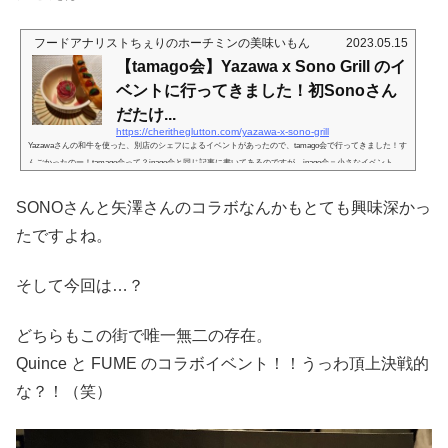
フードアナリストちぇりのホーチミンの美味いもん
2023.05.15
【tamago会】Yazawa x Sono Grill のイ
ベントに行ってきました！初Sonoさん
だたけ...
https://cheritheglutton.com/yazawa-x-sono-grill
Yazawaさんの和牛を使った、別店のシェフによるイベントがあったので、tamago会で行ってきました！す
んごかったのー！tamago会って？inago会と同じ記事に書いてあるのですが、inago会＝小さなイベント
や、ローカルのお店などカジュアルラインへのお誘いtamago会＝ちょっと高級ラインへのお誘いと、その
時々のニーズによって、「誘い、受けてあげてもいいよー」と言う方にグループに入ってもらってます。
SONOさんと矢澤さんのコラボなんかもとても興味深かっ
もしご興味ある方がいたらご連絡くださいませ。ちぇり：https://line.me/R/ti/p/%40rer3612k矢澤 さんはとも
かく Sono Grillさんっ...
たですよね。
そして今回は…？
どちらもこの街で唯一無二の存在。
Quince と FUME のコラボイベント！！うっわ頂上決戦的
な？！（笑）