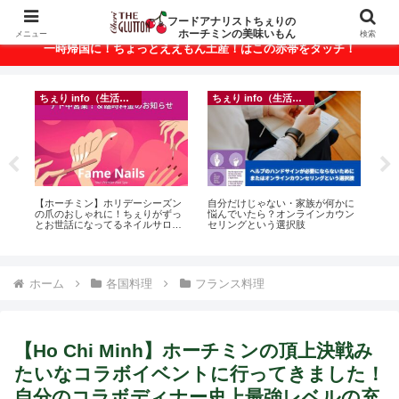
ベトナム・ホーチミンの美味いもんが満載！
フードアナリストちぇりの
ホーチミンの美味いもん
メニュー
検索
一時帰国に！ちょっとええもん土産！はこの赤帯をタッチ！
ちぇり info（生活情報）
ちぇり info（生活情報）
何かに
【Ho Chi Minh】帰国直前にやって
【 Ho Chi Minh】🍺 Happy Hour
カウン
おきたい！たった1回の施術でこん
and More in Ho Chi Minh CIty 🍺
美
なに違う？！ ＆帰国時の乾燥対策
s
には有効なフェイシャル！ ~
Rosereve
ホーム
各国料理
フランス料理
【Ho Chi Minh】ホーチミンの頂上決戦み
たいなコラボイベントに行ってきました！
自分のコラボディナー史上最強レベルの充