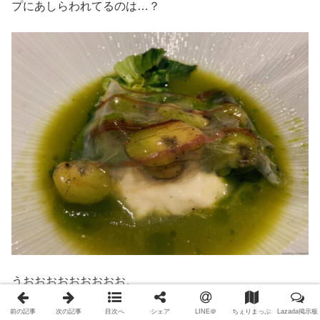
プにあしらわれてるのは…？
うおおおおおおおおお。
相当熟成されてる上に良質の脂！熟成浅かったり質がそん
前の記事
次の記事
目次へ
シェア
LINE＠
ちぇりまっぷ
Lazada掲示板