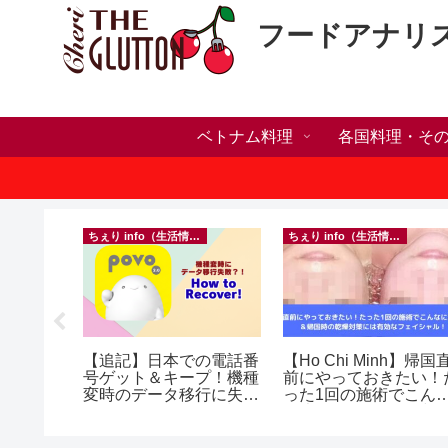
フードアナリ
ベトナム料理
各国料理・そ
ちぇり info（生活情報）
ちぇり info（生活情報）
h】新年ラ
【追記】日本での電話番
【Ho Chi Minh】帰国
しかった
号ゲット＆キープ！機種
前にやっておきたい！
ne shop
変時のデータ移行に失敗
った1回の施術でこん
したけど復活できた話！
に違う？！ ＆帰国時の
~ povo
乾燥対策には有効なフ
イシャル！ ~ Roserev