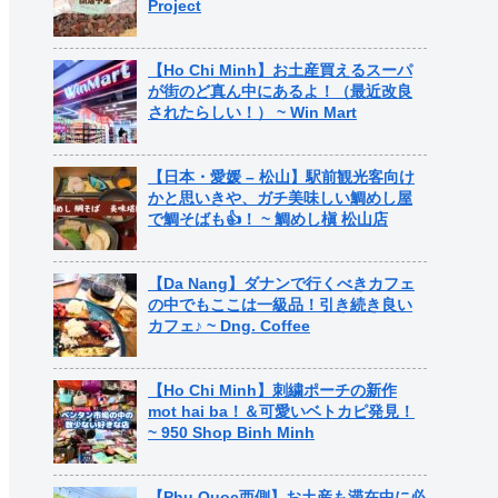
Project
【Ho Chi Minh】お土産買えるスーパ
が街のど真ん中にあるよ！（最近改良
されたらしい！） ~ Win Mart
【日本・愛媛 – 松山】駅前観光客向け
かと思いきや、ガチ美味しい鯛めし屋
で鯛そばも👍！ ~ 鯛めし槇 松山店
【Da Nang】ダナンで行くべきカフェ
の中でもここは一級品！引き続き良い
カフェ♪ ~ Dng. Coffee
【Ho Chi Minh】刺繍ポーチの新作
mot hai ba！＆可愛いベトカピ発見！
~ 950 Shop Binh Minh
【Phu Quoc西側】お土産も滞在中に必