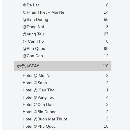
＠Da Lat
8
＠Phan Thiet – Mui Ne
14
@Binh Duong
50
@Dong Nai
3
@Vung Tau
27
@ Can Tho
6
@Phu Quoc
90
@Con Dao
12
ホテルSTAY
110
Hotel @ Mui Ne
2
Hotel ＠Sapa
2
Hotel @ Can Tho
1
Hotel ＠Vung Tau
4
Hotel ＠Con Dao
3
Hotel ＠Bin Duong
2
Hotel @Buon Mat Thuot
3
Hotel ＠Phu Quoc
18