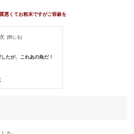
画質悪くてお粗末ですがご容赦を
次
愕したが、これあの魚だ！
意
ました。