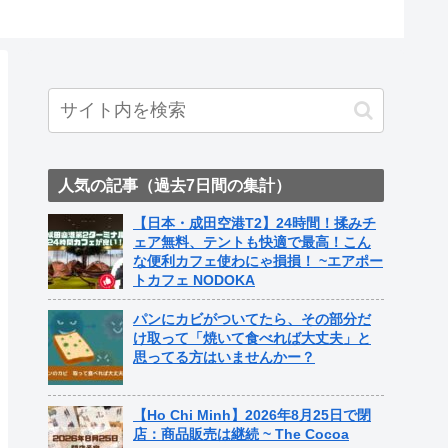
人気の記事（過去7日間の集計）
【日本・成田空港T2】24時間！揉みチ
ェア無料、テントも快適で最高！こん
な便利カフェ使わにゃ損損！ ~エアポー
トカフェ NODOKA
パンにカビがついてたら、その部分だ
け取って「焼いて食べれば大丈夫」と
思ってる方はいませんかー？
【Ho Chi Minh】2026年8月25日で閉
店：商品販売は継続 ~ The Cocoa