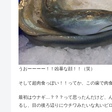
うおーーーー！！凶暴な顔！！（笑）
そして超肉食っぽい！！ってか、この歯で肉
最初はウナギ…？？？って思ったんだけど、
るし、目の後ろ辺りにウチワみたいな丸いピ