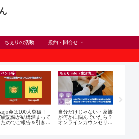
ん
ちぇりの活動
規約・問合せ
イベント等
ちぇり info（生活情報）
フランス料
nago会は100人突破！
自分だけじゃない・家族
【Ho C
実績記録が結構溜まって
が何かに悩んでいたら？
ンチが
きたのでご報告＆引き続
オンラインカウンセリン
の♪ ~ Se
きお仲間募集中♪
グという選択肢
and lou