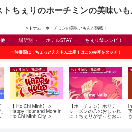
ストちぇりのホーチミンの美味いも
ベトナム・ホーチミンの美味いもんが満載！
の他
場所別
ホテルSTAY
ちぇり飯レシピ！
一時帰国に！ちょっとええもん土産！はこの赤帯をタッチ！
ちぇり info（生活情報）
ちぇり info（生活情報）
直
【 Ho Chi Minh】🍺
【ホーチミン】ホリデー
i
た
Happy Hour and More in
シーズンの爪のおしゃれ
な
Ho Chi Minh CIty 🍺
に！ちぇりがずっとお世
話になってるネイルサロ
ェ
ンで平日15％OFF！
e
（テト前不適用期間&テ