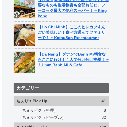
要なものも生活物資も全部お任せ、フ
ーコック最大の便利スーパー！ ~ King
kong
【Ho Chi Minh】ここのヒレカツすん
ごい美味しい！食べ方選んでファミリ
ーで！ ~ KatsuSan Rreestaurant
【Da Nang】ダナンでBanh Mi朝食な
らここに行け！４人で分け分け推奨！ ~
！Umm Banh Mi & Cafe
カテゴリー
ちぇり's Pick Up
41
ちぇりピク（料理）
8
ちぇりピク（ピープル）
32