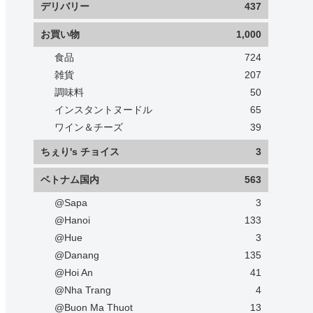
デリバリー
437
お買い物
1,000
食品
724
雑貨
207
調味料
50
インスタントヌードル
65
ワイン＆チーズ
39
ちぇり's チョイス
3
ベトナム国内
563
@Sapa
3
@Hanoi
133
@Hue
3
@Danang
135
@Hoi An
41
@Nha Trang
4
@Buon Ma Thuot
13