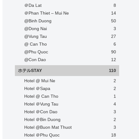
＠Da Lat
8
＠Phan Thiet – Mui Ne
14
@Binh Duong
50
@Dong Nai
3
@Vung Tau
27
@ Can Tho
6
@Phu Quoc
90
@Con Dao
12
ホテルSTAY
110
Hotel @ Mui Ne
2
Hotel ＠Sapa
2
Hotel @ Can Tho
1
Hotel ＠Vung Tau
4
Hotel ＠Con Dao
3
Hotel ＠Bin Duong
2
Hotel @Buon Mat Thuot
3
Hotel ＠Phu Quoc
18