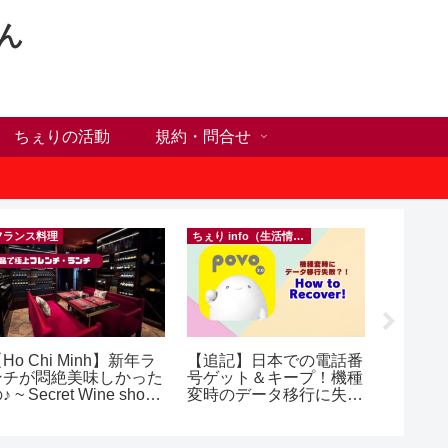
ん
ちぇりの活動
規約・問合せ
フランス料理
ちぇり info（生活情報）
Ho Chi Minh】新年ラ
【追記】日本での電話番
【Ho C
ンチが悶絶美味しかった
号ゲット＆キープ！機種
前にや
♪ ~ Secret Wine shop
変時のデータ移行に失敗
った1
nd lounge
したけど復活できた話！
に違う？！ ＆
~ povo
乾燥対
イシャル！