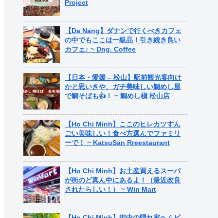
Project
【Da Nang】ダナンで行くべきカフェ
の中でもここは一級品！引き続き良い
カフェ♪ ~ Dng. Coffee
【日本・愛媛 – 松山】駅前観光客向け
かと思いきや、ガチ美味しい鯛めし屋
で鯛そばも👍！ ~ 鯛めし槇 松山店
【Ho Chi Minh】ここのヒレカツすん
ごい美味しい！食べ方選んでファミリ
ーで！ ~ KatsuSan Rreestaurant
【Ho Chi Minh】お土産買えるスーパ
が街のど真ん中にあるよ！（最近改良
されたらしい！） ~ Win Mart
【Ho Chi Minh】街中の隠れ家ヘムビ