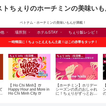
ストちぇりのホーチミンの美味いも
ベトナム・ホーチミンの美味いもんが満載！
の他
場所別
ホテルSTAY
ちぇり飯レシピ！
一時帰国に！ちょっとええもん土産！はこの赤帯をタッチ！
ちぇり info（生活情報）
ちぇり info（生活情報）
【 Ho Chi Minh】🍺
【ホーチミン】ホリデー
【
て
Happy Hour and More in
シーズンの爪のおしゃれ
続
Ho Chi Minh CIty 🍺
に！ちぇりがずっとお世
の
話になってるネイルサロ
a
ンで平日15％OFF！
（テト前不適用期間&テ