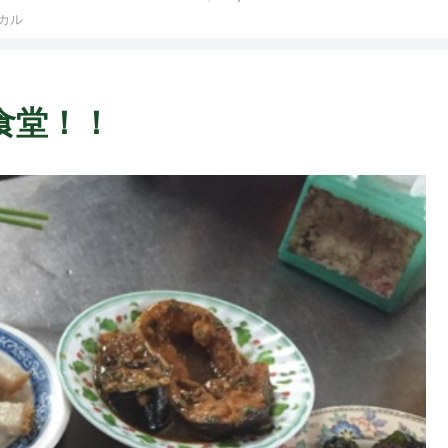
ト中営業予定追記） ~
カル
Fame Nail
の食堂！！