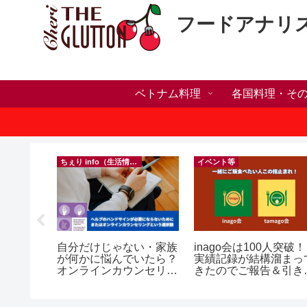
フードアナリ
ベトナム料理
各国料理・そ
）
ちぇり info（生活情報）
イベント等
h】帰国直
自分だけじゃない・家族
inago会は100人突破！
たい！た
が何かに悩んでいたら？
実績記録が結構溜まっ
でこんな
オンラインカウンセリン
きたのでご報告＆引き
グという選択肢
きお仲間募集中♪
効なフェ
ereve