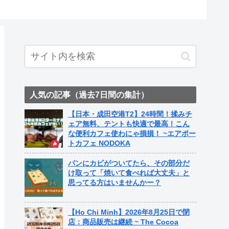
人気の記事（過去7日間の集計）
【日本・成田空港T2】24時間！揉みチ
ェア無料、テントも快適で最高！こん
な便利カフェ使わにゃ損損！ ~エアポー
トカフェ NODOKA
パンにカビがついてたら、その部分だ
け取って「焼いて食べれば大丈夫」と
思ってる方はいませんかー？
【Ho Chi Minh】2026年8月25日で閉
店：商品販売は継続 ~ The Cocoa