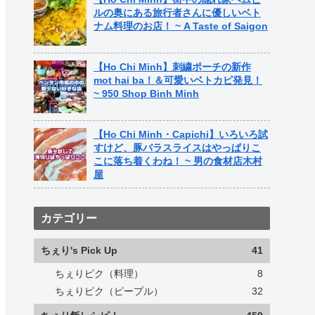
ルの奥にある旅行者さんに優しいベト
ナム料理のお店！ ~ A Taste of Saigon
【Ho Chi Minh】刺繍ポーチの新作
mot hai ba！＆可愛いベトカピ発見！
~ 950 Shop Binh Minh
【Ho Chi Minh・Capichi】いろいろ試
すけど、豚バラスライスはやっぱりこ
こに落ち着くわね！ ~ 男の食材店木村
屋
カテゴリー
ちぇり's Pick Up
41
ちぇりピク（料理）
8
ちぇりピク（ピープル）
32