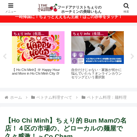
ベトナム・ホーチミンの美味いもんが満載！
フードアナリストちぇりの
ホーチミンの美味いもん
メニュー
検索
一時帰国に！ちょっとええもん土産！はこの赤帯をタッチ！
ちぇり info（生活情報）
ちぇり info（生活情報）
イ
悶絶
【 Ho Chi Minh】🍺 Happy Hour
自分だけじゃない・家族が何かに
in
and More in Ho Chi Minh CIty 🍺
悩んでいたら？オンラインカウン
結
セリングという選択肢
き続
ホーム
ベトナム料理すべて
ベトナム料理：麺料理
【Ho Chi Minh】ちぇり的 Bun Mamの名
店！４区の市場の、どローカルの麺屋で
久々感激！ ~ Co Cham