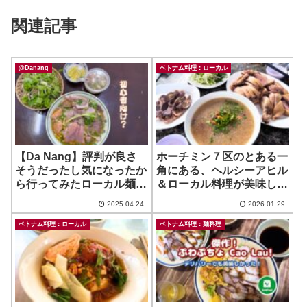
関連記事
@Danang
ベトナム料理：ローカル
【Da Nang】評判が良さ
ホーチミン７区のとある一
そうだったし気になったか
角にある、ヘルシーアヒル
ら行ってみたローカル麺屋
＆ローカル料理が美味しい
~ Bun Bo Hue Na
お店！ ~ Trang Chao Vit
2025.04.24
2026.01.29
ベトナム料理：ローカル
ベトナム料理：麺料理