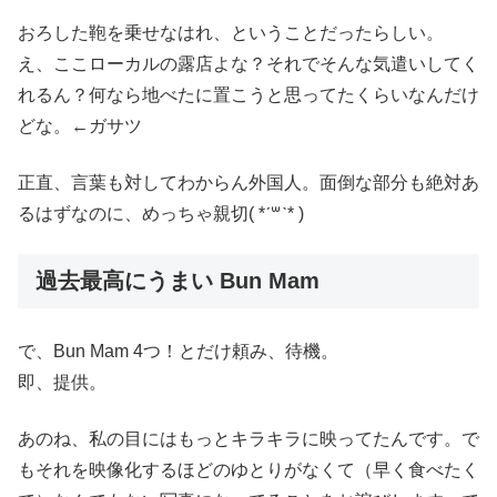
おろした鞄を乗せなはれ、ということだったらしい。
え、ここローカルの露店よな？それでそんな気遣いしてく
れるん？何なら地べたに置こうと思ってたくらいなんだけ
どな。←ガサツ
正直、言葉も対してわからん外国人。面倒な部分も絶対あ
るはずなのに、めっちゃ親切( *ˊ꒳ˋ* )
過去最高にうまい Bun Mam
で、Bun Mam 4つ！とだけ頼み、待機。
即、提供。
あのね、私の目にはもっとキラキラに映ってたんです。で
もそれを映像化するほどのゆとりがなくて（早く食べたく