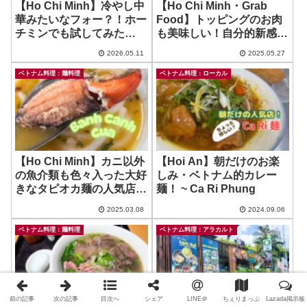
【Ho Chi Minh】冷やし中
【Ho Chi Minh・Grab
華みたいなフォー？！ホー
Food】トッピングのお肉
チミンでも試してみた
も美味しい！自分的新感覚
ら…？ ~ Pho Chua
Cao Lau 人気店！ ~ Co
2026.05.11
2025.05.27
Thanh
Ba An – Cao Lau Hoi An
ベトナム料理：麺料理
ベトナム料理：ローカル
【Ho Chi Minh】カニ以外
【Hoi An】朝だけのお楽
の魚介類も色々入った大好
しみ・ベトナム的カレー
きなタピオカ麺の人気店は
麺！ ~ Ca Ri Phung
小洒落てましたよ！ ~
2025.03.08
2024.09.06
Banh Canh Cua 14
ベトナム料理：麺料理
ベトナム料理：アラカルト
前の記事
次の記事
目次へ
シェア
LINE＠
ちぇりまっぷ
Lazada掲示板