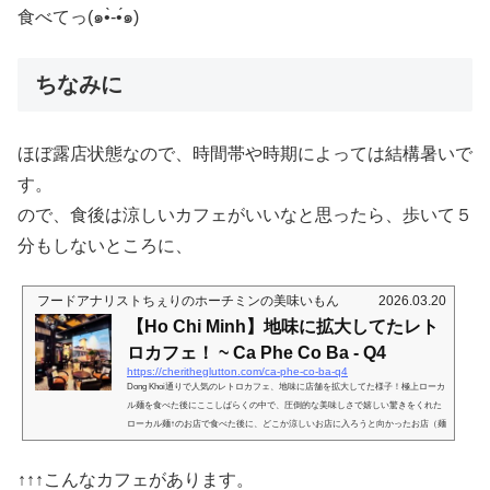
食べてっ(๑•̀-•́๑)
ちなみに
ほぼ露店状態なので、時間帯や時期によっては結構暑いで
す。
ので、食後は涼しいカフェがいいなと思ったら、歩いて５
分もしないところに、
フードアナリストちぇりのホーチミンの美味いもん
2026.03.20
【Ho Chi Minh】地味に拡大してたレト
ロカフェ！ ~ Ca Phe Co Ba - Q4
https://cheritheglutton.com/ca-phe-co-ba-q4
Dong Khoi通りで人気のレトロカフェ、地味に店舗を拡大してた様子！極上ローカ
ル麺を食べた後にここしばらくの中で、圧倒的な美味しさで嬉しい驚きをくれた
ローカル麺↑のお店で食べた後に、どこか涼しいお店に入ろうと向かったお店（麺
屋は露店で暑かったのでw）Rivergate Residenceという大きなマンションの１階
にあるので、ちょっと見逃しがちかもしれません。看板こそ上げてるけど、そん
↑↑↑こんなカフェがあります。
なに派手派手しくしてないし。しかし中に入ると、こちらのお店のトレードマー