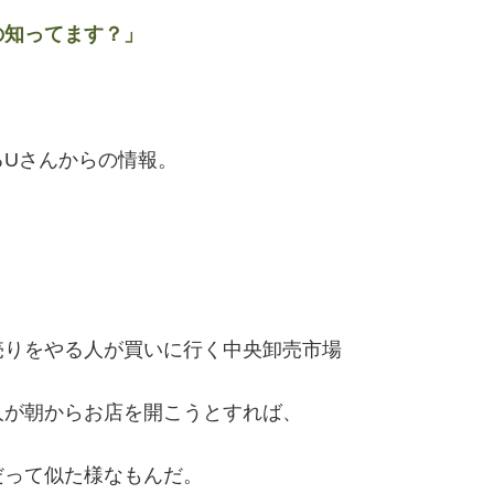
の知ってます？」
るUさんからの情報。
？
売りをやる人が買いに行く中央卸売市場
人が朝からお店を開こうとすれば、
だって似た様なもんだ。