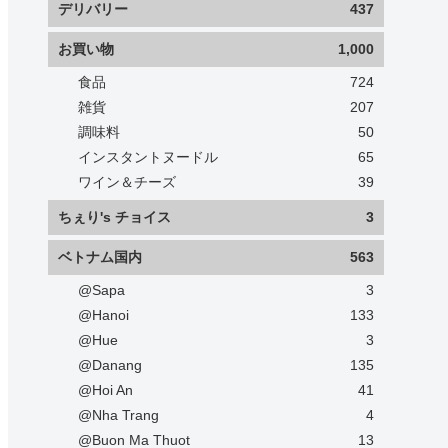
デリバリー
437
お買い物
1,000
食品
724
雑貨
207
調味料
50
インスタントヌードル
65
ワイン＆チーズ
39
ちぇり's チョイス
3
ベトナム国内
563
@Sapa
3
@Hanoi
133
@Hue
3
@Danang
135
@Hoi An
41
@Nha Trang
4
@Buon Ma Thuot
13