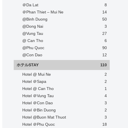
＠Da Lat
8
＠Phan Thiet – Mui Ne
14
@Binh Duong
50
@Dong Nai
3
@Vung Tau
27
@ Can Tho
6
@Phu Quoc
90
@Con Dao
12
ホテルSTAY
110
Hotel @ Mui Ne
2
Hotel ＠Sapa
2
Hotel @ Can Tho
1
Hotel ＠Vung Tau
4
Hotel ＠Con Dao
3
Hotel ＠Bin Duong
2
Hotel @Buon Mat Thuot
3
Hotel ＠Phu Quoc
18