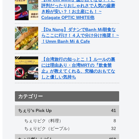
評判だったりおしゃれさで人気の歯磨
き粉が安い？！お土産にも！ ~
Colagate OPTIC WHITE他
【Da Nang】ダナンでBanh Mi朝食な
らここに行け！４人で分け分け推奨！ ~
！Umm Banh Mi & Cafe
【台湾旅行の知っとこ！】ルールの裏
には理由あり・台湾MRTの『飲食禁
止』が教えてくれる、究極のおもてな
しと優しい気持ち
カテゴリー
ちぇり's Pick Up
41
ちぇりピク（料理）
8
ちぇりピク（ピープル）
32