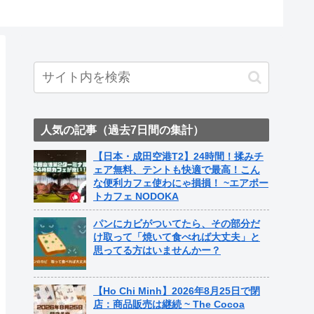
ト中営業予定追記） ~
Fame Nail
人気の記事（過去7日間の集計）
【日本・成田空港T2】24時間！揉みチ
ェア無料、テントも快適で最高！こん
な便利カフェ使わにゃ損損！ ~エアポー
トカフェ NODOKA
パンにカビがついてたら、その部分だ
け取って「焼いて食べれば大丈夫」と
思ってる方はいませんかー？
【Ho Chi Minh】2026年8月25日で閉
店：商品販売は継続 ~ The Cocoa