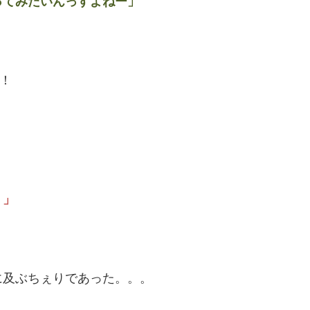
てみたいんっすよねー」
！
！」
に及ぶちぇりであった。。。