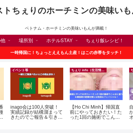
ストちぇりのホーチミンの美味いも
ベトナム・ホーチミンの美味いもんが満載！
の他
場所別
ホテルSTAY
ちぇり飯レシピ！
一時帰国に！ちょっとええもん土産！はこの赤帯をタッチ！
イベント等
ちぇり info（生活情報）
番
inago会は100人突破！
【Ho Chi Minh】帰国直
種
実績記録が結構溜まって
前にやっておきたい！た
敗
きたのでご報告＆引き続
った1回の施術でこんな
！
きお仲間募集中♪
に違う？！ ＆帰国時の
乾燥対策には有効なフェ
イシャル！ ~ Rosereve