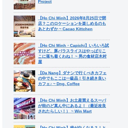
Project
【Ho Chi Minh】2026年8月25日で閉
店？このロケーションを楽しめるのも
あとわずか ~ Cacao Kittchen
【Ho Chi Minh・Capichi】いろいろ試
すけど、豚バラスライスはやっぱりこ
こに落ち着くわね！ ~ 男の食材店木村
屋
【Da Nang】ダナンで行くべきカフェ
の中でもここは一級品！引き続き良い
カフェ♪ ~ Dng. Coffee
【Ho Chi Minh】お土産買えるスーパ
が街のど真ん中にあるよ！（最近改良
されたらしい！） ~ Win Mart
【Ho Chi Minh】歯が白くなる？！と