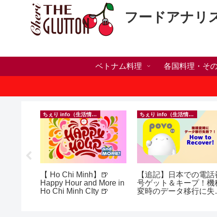
フードアナリ
ベトナム料理
各国料理・そ
ちぇり info（生活情報）
ちぇり info（生活情報）
h】新年ラ
【 Ho Chi Minh】🍺
【追記】日本での電話
しかった
Happy Hour and More in
号ゲット＆キープ！機
ne shop
Ho Chi Minh CIty 🍺
変時のデータ移行に失
したけど復活できた話
~ povo