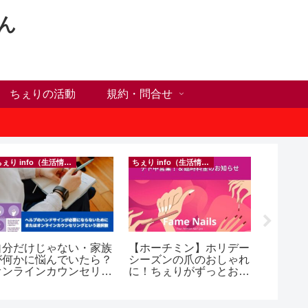
ん
ちぇりの活動
規約・問合せ
ちぇり info（生活情報）
ちぇり info（生活情報）
フランス料
自分だけじゃない・家族
【ホーチミン】ホリデー
【Ho C
が何かに悩んでいたら？
シーズンの爪のおしゃれ
ンチが
オンラインカウンセリン
に！ちぇりがずっとお世
の♪ ~ Se
グという選択肢
話になってるネイルサロ
and lou
ンで平日15％OFF！
（テト前不適用期間&テ