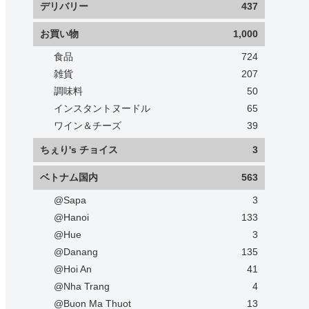
デリバリー
437
お買い物
1,000
食品
724
雑貨
207
調味料
50
インスタントヌードル
65
ワイン＆チーズ
39
ちぇり's チョイス
3
ベトナム国内
563
@Sapa
3
@Hanoi
133
@Hue
3
@Danang
135
@Hoi An
41
@Nha Trang
4
@Buon Ma Thuot
13