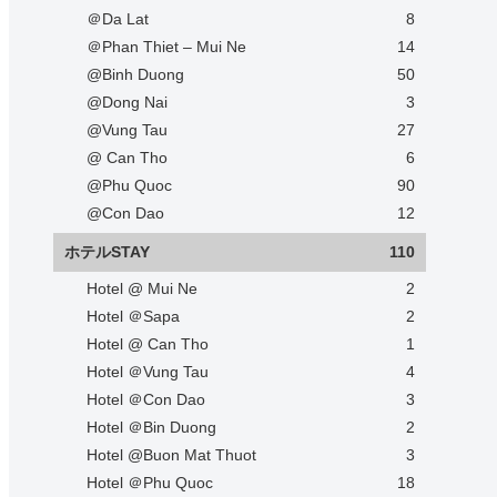
＠Da Lat
8
＠Phan Thiet – Mui Ne
14
@Binh Duong
50
@Dong Nai
3
@Vung Tau
27
@ Can Tho
6
@Phu Quoc
90
@Con Dao
12
ホテルSTAY
110
Hotel @ Mui Ne
2
Hotel ＠Sapa
2
Hotel @ Can Tho
1
Hotel ＠Vung Tau
4
Hotel ＠Con Dao
3
Hotel ＠Bin Duong
2
Hotel @Buon Mat Thuot
3
Hotel ＠Phu Quoc
18