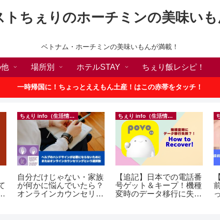
ストちぇりのホーチミンの美味いも
ベトナム・ホーチミンの美味いもんが満載！
の他
場所別
ホテルSTAY
ちぇり飯レシピ！
一時帰国に！ちょっとええもん土産！はこの赤帯をタッチ！
ちぇり info（生活情報）
ちぇり info（生活情報）
自分だけじゃない・家族
【追記】日本での電話番
【
て
が何かに悩んでいたら？
号ゲット＆キープ！機種
続
オンラインカウンセリン
変時のデータ移行に失敗
グという選択肢
したけど復活できた話！
に
~ povo
イ