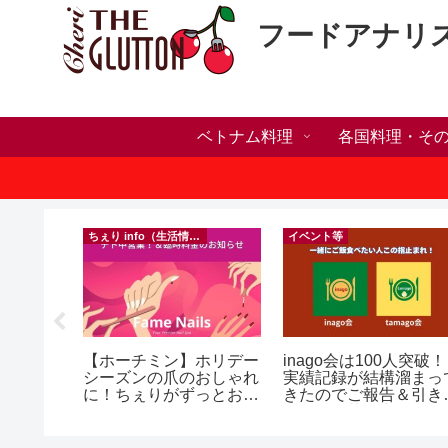
フードアナリ
ベトナム料理
各国料理・そ
ちぇり info（生活情報）
イベント等
h】新年ラ
【ホーチミン】ホリデー
inago会は100人突破！
しかった
シーズンの爪のおしゃれ
実績記録が結構溜まっ
ne shop
に！ちぇりがずっとお世
きたのでご報告＆引き
話になってるネイルサロ
きお仲間募集中♪
ンで平日15％OFF！
（テト前不適用期間&テ