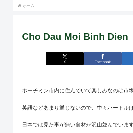
ト中営業予定追記） ~
ホーム
Fame Nail
Cho Dau Moi Binh 
X
Facebook
ホーチミン市内に住んでいて楽しみなのは市
英語などあまり通じないので、中々ハードル
日本では見た事が無い食材が沢山並んでいま