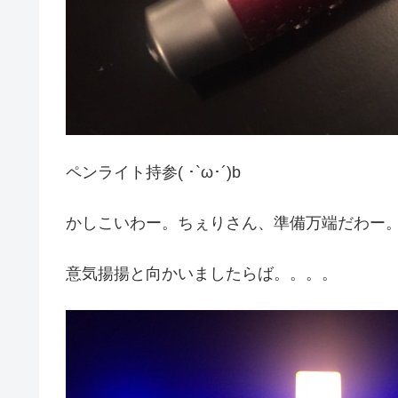
ペンライト持参( ･`ω･´)b
かしこいわー。ちぇりさん、準備万端だわー
意気揚揚と向かいましたらば。。。。