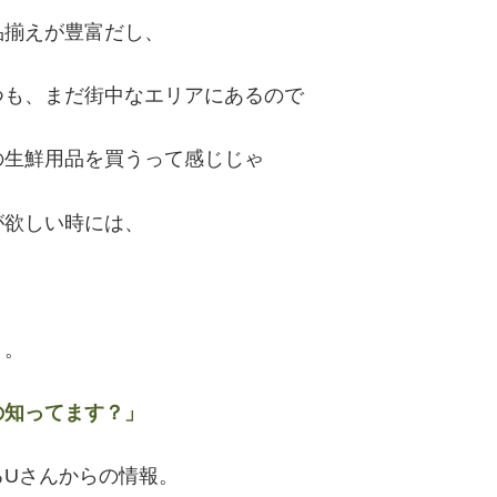
品揃えが豊富だし、
つも、まだ街中なエリアにあるので
の生鮮用品を買うって感じじゃ
が欲しい時には、
。。
の知ってます？」
るUさんからの情報。