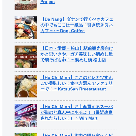
Project
【Da Nang】ダナンで行くべきカフェ
の中でもここは一級品！引き続き良い
カフェ♪ ~ Dng. Coffee
【日本・愛媛 – 松山】駅前観光客向け
かと思いきや、ガチ美味しい鯛めし屋
で鯛そばも👍！ ~ 鯛めし槇 松山店
【Ho Chi Minh】ここのヒレカツすん
ごい美味しい！食べ方選んでファミリ
ーで！ ~ KatsuSan Rreestaurant
【Ho Chi Minh】お土産買えるスーパ
が街のど真ん中にあるよ！（最近改良
されたらしい！） ~ Win Mart
【Ho Chi Minh】街中の隠れ家ヘムビ