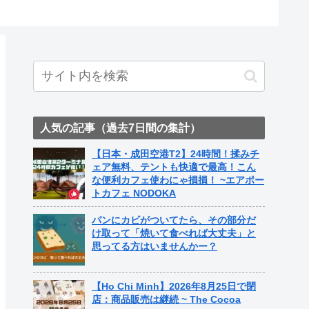
人気の記事（過去7日間の集計）
【日本・成田空港T2】24時間！揉みチ
ェア無料、テントも快適で最高！こん
な便利カフェ使わにゃ損損！ ~エアポー
トカフェ NODOKA
パンにカビがついてたら、その部分だ
け取って「焼いて食べれば大丈夫」と
思ってる方はいませんかー？
【Ho Chi Minh】2026年8月25日で閉
店：商品販売は継続 ~ The Cocoa