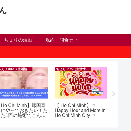
ん
ちぇりの活動
規約・問合せ
ちぇり info（生活情報）
ちぇり info（生活情報）
フランス料
Ho Chi Minh】帰国直
【 Ho Chi Minh】🍺
【Ho C
前にやっておきたい！た
Happy Hour and More in
ンチが
った1回の施術でこんな
Ho Chi Minh CIty 🍺
の♪ ~ Se
違う？！ ＆帰国時の
and lou
乾燥対策には有効なフェ
シャル！ ~ Rosereve