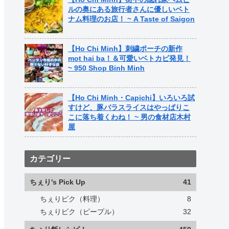
ルの奥にある旅行者さんに優しいベト
ナム料理のお店！ ~ A Taste of Saigon
【Ho Chi Minh】刺繍ポーチの新作
mot hai ba！＆可愛いベトカピ発見！
~ 950 Shop Binh Minh
【Ho Chi Minh・Capichi】いろいろ試
すけど、豚バラスライスはやっぱりこ
こに落ち着くわね！ ~ 男の食材店木村
屋
カテゴリー
ちぇり's Pick Up
41
ちぇりピク（料理）
8
ちぇりピク（ピープル）
32