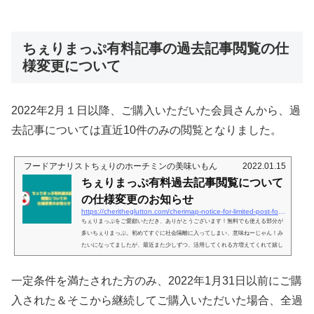
ちぇりまっぷ有料記事の過去記事閲覧の仕
様変更について
2022年2月１日以降、ご購入いただいた会員さんから、過
去記事については直近10件のみの閲覧となりました。
フードアナリストちぇりのホーチミンの美味いもん
2022.01.15
ちぇりまっぷ有料過去記事閲覧について
の仕様変更のお知らせ
https://cheritheglutton.com/cherimap-notice-for-limited-post-for-member
ちぇりまっぷをご愛顧いただき、ありがとうございます！無料でも使える部分が
多いちぇりまっぷ。初めてすぐに社会隔離に入ってしまい、意味ねーじゃん！み
たいになってましたが、最近また少しずつ、活用してくれる方増えてくれて嬉し
い限り！今自分がいる現在地の周りにはどんなお店がある？というのが地図上で
見られるサービスで、お気に入り機能も無料で使っていただけます。そんなのGo
一定条件を満たされた方のみ、2022年1月31日以前にご購
ogle の方が登録件数多いじゃん、と言われたらそれまでですが（笑）、違いは、
地図上に記されてるお店が全て私が行ったことがあるお店のみ、という...
入された＆そこから継続してご購入いただいた場合、全過