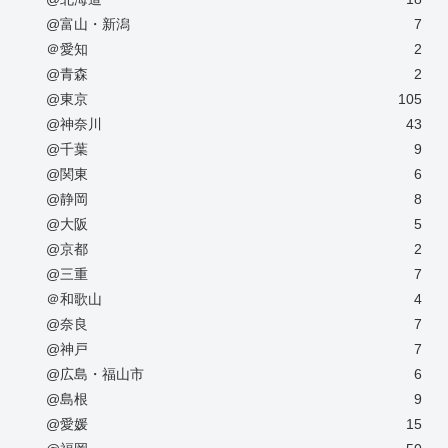
@富山・新潟
7
＠愛知
2
@青森
2
@東京
105
@神奈川
43
@千葉
9
@関東
6
@静岡
8
@大阪
5
@京都
2
@三重
7
＠和歌山
4
@奈良
7
@神戸
7
@広島・福山市
6
@島根
9
@愛媛
15