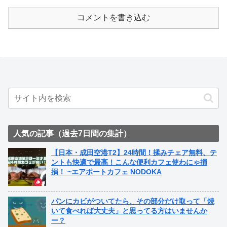
コメントを書き込む
人気の記事（過去7日間の集計）
【日本・成田空港T2】24時間！揉みチェア無料、テ
ントも快適で最高！こんな便利カフェ使わにゃ損
損！ ~エアポートカフェ NODOKA
パンにカビがついてたら、その部分だけ取って「焼
いて食べれば大丈夫」と思ってる方はいませんか
ー？