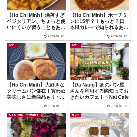
【Ho Chi Minh】洒落すぎ
【Ho Chi Minh】ホーチミ
ベジタリアン、ちょっと使
ンに15年？！もっと？日
いにくいが習うこともあり
本風カレーで知られるあの
ました！ ~ ROP
お店を試さぬまま過ごして
2025.02.16
2026.07.13
きたちぇりのバカちん今頃
レポ
カフェ
カフェ
【Ho Chi Minh】大好きな
【Da Nang】あのパン屋
クリームパン健在！買わぬ
さんを利用する際知ってお
美味しさに新商品も！ ~
きたいカフェ！ ~ Nai Cafe
4G’s Texas
2026.01.22
2026.02.23
ちぇり info（生活情報）
カフェ