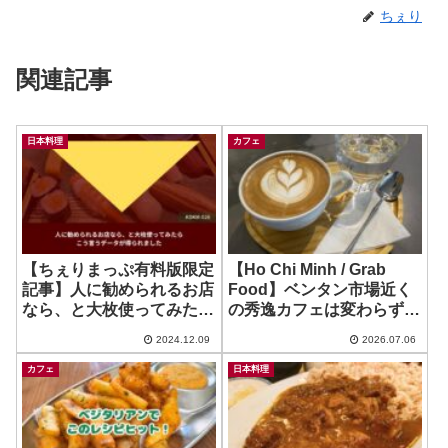
ちぇり
関連記事
日本料理
カフェ
【ちぇりまっぷ有料版限定
【Ho Chi Minh / Grab
記事】人に勧められるお店
Food】ベンタン市場近く
なら、と大枚使ってみたら
の秀逸カフェは変わらず美
こう言うデータが得られま
味しく安定☕️ ~ Amazing
2024.12.09
2026.07.06
した
Coffee
カフェ
日本料理