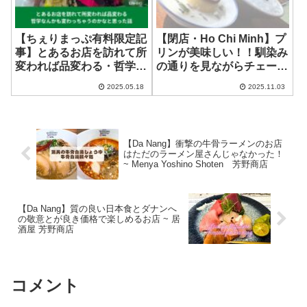
【ちぇりまっぷ有料限定記
【閉店・Ho Chi Minh】プ
事】とあるお店を訪れて所
リンが美味しい！！馴染み
変われば品変わる・哲学な
の通りを見ながらチェー！
んかも変わっちゃうのかな
~ Che Sim
2025.05.18
2025.11.03
と思った話（LIFE-045）
【Da Nang】衝撃の牛骨ラーメンのお店
はただのラーメン屋さんじゃなかった！
~ Menya Yoshino Shoten 芳野商店
【Da Nang】質の良い日本食とダナンへ
の敬意とが良き価格で楽しめるお店 ~ 居
酒屋 芳野商店
コメント