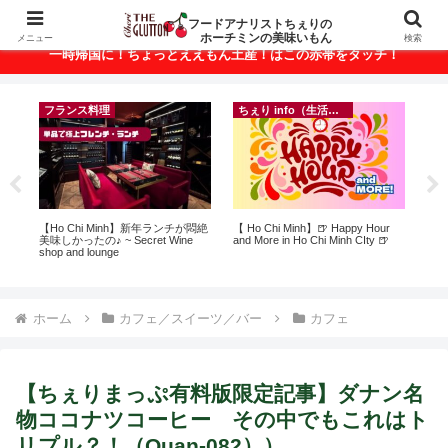
ベトナム・ホーチミンの美味いもんが満載！
フードアナリストちぇりの
ホーチミンの美味いもん
メニュー
検索
一時帰国に！ちょっとええもん土産！はこの赤帯をタッチ！
フランス料理
ちぇり info（生活情報）
ン
【Ho Chi Minh】新年ランチが悶絶
【 Ho Chi Minh】🍺 Happy Hour
【
っ
美味しかったの♪ ~ Secret Wine
and More in Ho Chi Minh CIty 🍺
＆
ン
shop and lounge
に
適用
pov
ホーム
カフェ／スイーツ／バー
カフェ
【ちぇりまっぷ有料版限定記事】ダナン名
物ココナツコーヒー その中でもこれはト
リプル？！（Quan-082））