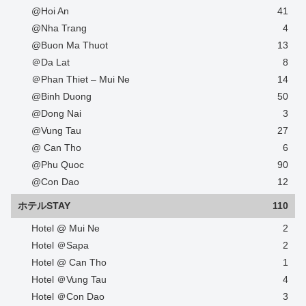
@Hoi An
41
@Nha Trang
4
@Buon Ma Thuot
13
＠Da Lat
8
＠Phan Thiet – Mui Ne
14
@Binh Duong
50
@Dong Nai
3
@Vung Tau
27
@ Can Tho
6
@Phu Quoc
90
@Con Dao
12
ホテルSTAY
110
Hotel @ Mui Ne
2
Hotel ＠Sapa
2
Hotel @ Can Tho
1
Hotel ＠Vung Tau
4
Hotel ＠Con Dao
3