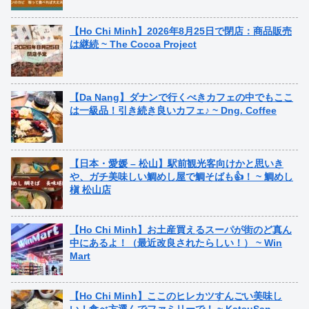
【Ho Chi Minh】2026年8月25日で閉店：商品販売
は継続 ~ The Cocoa Project
【Da Nang】ダナンで行くべきカフェの中でもここ
は一級品！引き続き良いカフェ♪ ~ Dng. Coffee
【日本・愛媛 – 松山】駅前観光客向けかと思いき
や、ガチ美味しい鯛めし屋で鯛そばも👍！ ~ 鯛めし
槇 松山店
【Ho Chi Minh】お土産買えるスーパが街のど真ん
中にあるよ！（最近改良されたらしい！） ~ Win
Mart
【Ho Chi Minh】ここのヒレカツすんごい美味し