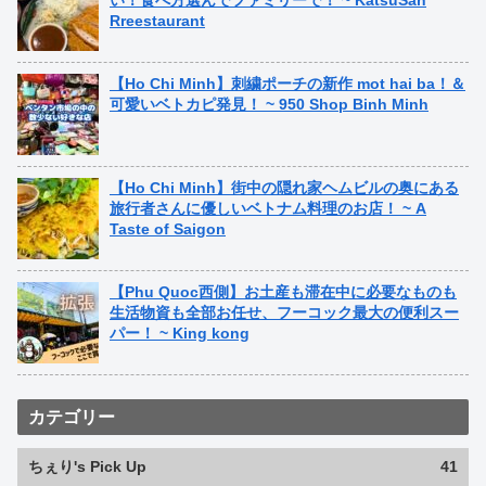
い！食べ方選んでファミリーで！ ~ KatsuSan
Rreestaurant
【Ho Chi Minh】刺繍ポーチの新作 mot hai ba！＆
可愛いベトカピ発見！ ~ 950 Shop Binh Minh
【Ho Chi Minh】街中の隠れ家ヘムビルの奥にある
旅行者さんに優しいベトナム料理のお店！ ~ A
Taste of Saigon
【Phu Quoc西側】お土産も滞在中に必要なものも
生活物資も全部お任せ、フーコック最大の便利スー
パー！ ~ King kong
カテゴリー
ちぇり's Pick Up
41