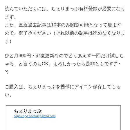
読んでいただくには、ちぇりまっぷ有料登録が必要になり
ます。
また、直近過去記事は10本のみ閲覧可能となって居ます
ので、御了承ください（それ以前の記事は読めなくなりま
す）
ひと月300円・都度更新なのでとりあえず一回だけ試しち
ゃろ、と言うのもOK。よろしかったら是非ともです(^・
^)
ご購入は、ちぇりまっぷを携帯にアイコン保存してもら
い、
ちぇりまっぷ
https://app.cheritheglutton.com