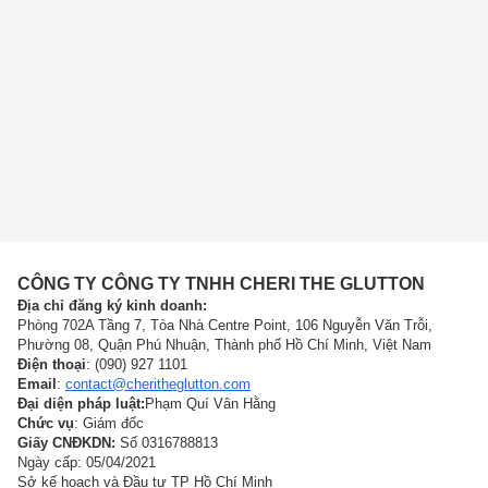
CÔNG TY CÔNG TY TNHH CHERI THE GLUTTON
Địa chỉ đăng ký kinh doanh:
Phòng 702A Tầng 7, Tòa Nhà Centre Point, 106 Nguyễn Văn Trỗi,
Phường 08, Quận Phú Nhuận, Thành phố Hồ Chí Minh, Việt Nam
Điện thoại
: (090) 927 1101
Email
:
contact@cheritheglutton.com
Đại diện pháp luật:
Phạm Quí Vân Hằng
Chức vụ
: Giám đốc
Giấy CNĐKDN:
Số 0316788813
Ngày cấp: 05/04/2021
Sở kế hoạch và Đầu tư TP Hồ Chí Minh