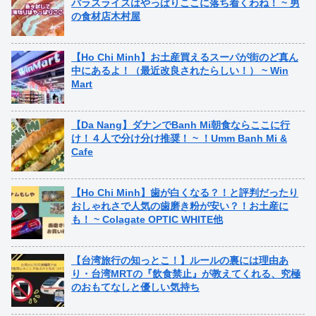
バラスライスはやっぱりここに落ち着くわね！ ~ 男
の食材店木村屋
【Ho Chi Minh】お土産買えるスーパが街のど真ん
中にあるよ！（最近改良されたらしい！） ~ Win
Mart
【Da Nang】ダナンでBanh Mi朝食ならここに行
け！４人で分け分け推奨！ ~ ！Umm Banh Mi &
Cafe
【Ho Chi Minh】歯が白くなる？！と評判だったり
おしゃれさで人気の歯磨き粉が安い？！お土産に
も！ ~ Colagate OPTIC WHITE他
【台湾旅行の知っとこ！】ルールの裏には理由あ
り・台湾MRTの『飲食禁止』が教えてくれる、究極
のおもてなしと優しい気持ち