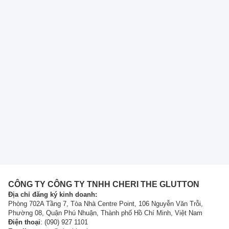
CÔNG TY CÔNG TY TNHH CHERI THE GLUTTON
Địa chỉ đăng ký kinh doanh:
Phòng 702A Tầng 7, Tòa Nhà Centre Point, 106 Nguyễn Văn Trỗi,
Phường 08, Quận Phú Nhuận, Thành phố Hồ Chí Minh, Việt Nam
Điện thoại
: (090) 927 1101