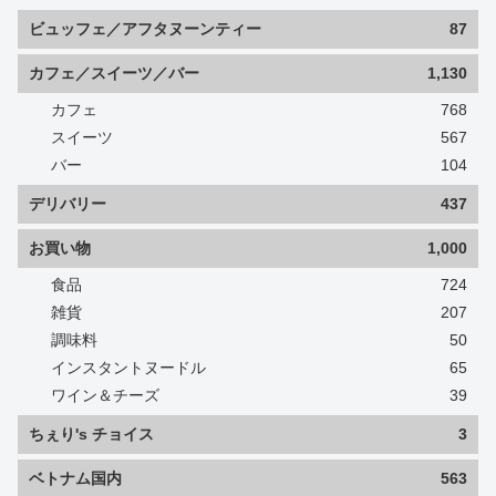
ビュッフェ／アフタヌーンティー
87
カフェ／スイーツ／バー
1,130
カフェ
768
スイーツ
567
バー
104
デリバリー
437
お買い物
1,000
食品
724
雑貨
207
調味料
50
インスタントヌードル
65
ワイン＆チーズ
39
ちぇり's チョイス
3
ベトナム国内
563