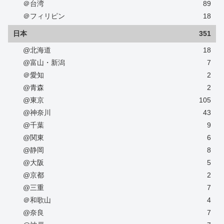
＠台湾
89
＠フィリピン
18
日本
351
@北海道
18
@富山・新潟
7
＠愛知
2
@青森
2
@東京
105
@神奈川
43
@千葉
9
@関東
6
@静岡
8
@大阪
5
@京都
2
@三重
7
＠和歌山
4
@奈良
7