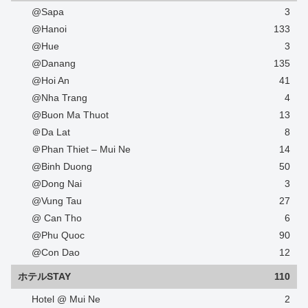
@Sapa
3
@Hanoi
133
@Hue
3
@Danang
135
@Hoi An
41
@Nha Trang
4
@Buon Ma Thuot
13
＠Da Lat
8
＠Phan Thiet – Mui Ne
14
@Binh Duong
50
@Dong Nai
3
@Vung Tau
27
@ Can Tho
6
@Phu Quoc
90
@Con Dao
12
ホテルSTAY
110
Hotel @ Mui Ne
2