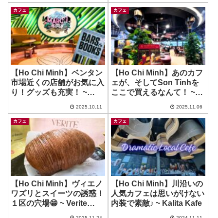
道の駅多々羅しまなみ公
Specialty Coffee by
園/来島サービスエリア
BeanHop
カフェ
カフェ
【Ho Chi Minh】ベンタン
【Ho Chi Minh】あのカフ
市場近くの店舗がお気に入
ェが、そしてSon Tinhを
り！グッズも充実！ ~
ここで買えるなんて！ ~
Maison Marou Cafe –
Giong Cafe – Diamond
2025.10.11
2025.11.06
Ben Thanh
Plaza 店
カフェ
カフェ
【Ho Chi Minh】ヴィエノ
【Ho Chi Minh】川沿いの
ワズリとスイーツの誘惑！
人気カフェは思いがけない
１区の穴場😁 ~ Verite
内装で素敵♪ ~ Kalita Kafe
Patisserie
2025.11.24
2024.11.11