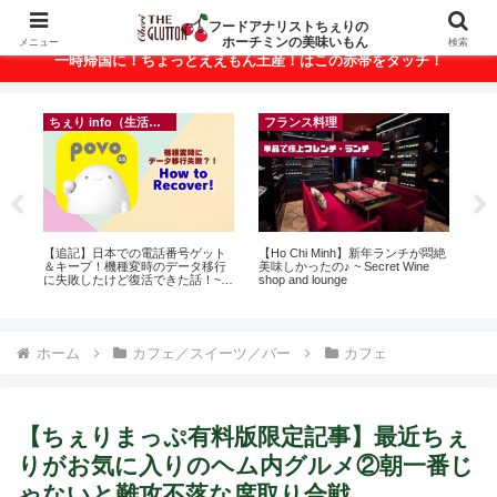
ベトナム・ホーチミンの美味いもんが満載！
フードアナリストちぇりの
ホーチミンの美味いもん
メニュー
検索
一時帰国に！ちょっとええもん土産！はこの赤帯をタッチ！
ちぇり info（生活情報）
フランス料理
録が
【追記】日本での電話番号ゲット
【Ho Chi Minh】新年ランチが悶絶
【
引
＆キープ！機種変時のデータ移行
美味しかったの♪ ~ Secret Wine
の
に失敗したけど復活できた話！~
shop and lounge
と
povo
で平
期間
Fam
ホーム
カフェ／スイーツ／バー
カフェ
【ちぇりまっぷ有料版限定記事】最近ちぇ
りがお気に入りのヘム内グルメ②朝一番じ
ゃないと難攻不落な席取り合戦