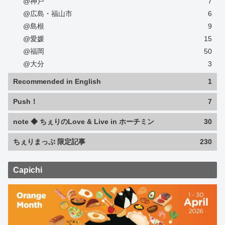
@神戸
7
@広島・福山市
6
@島根
9
@愛媛
15
@福岡
50
@大分
3
Recommended in English
1
Push！
7
note ◆ ちぇりのLove & Live in ホーチミン
30
ちぇりまっぷ 限定記事
230
Capichi