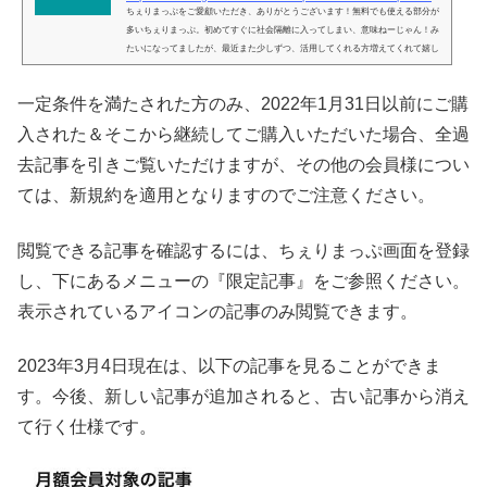
ちぇりまっぷをご愛顧いただき、ありがとうございます！無料でも使える部分が
多いちぇりまっぷ。初めてすぐに社会隔離に入ってしまい、意味ねーじゃん！み
たいになってましたが、最近また少しずつ、活用してくれる方増えてくれて嬉し
い限り！今自分がいる現在地の周りにはどんなお店がある？というのが地図上で
見られるサービスで、お気に入り機能も無料で使っていただけます。そんなのGo
一定条件を満たされた方のみ、2022年1月31日以前にご購
ogle の方が登録件数多いじゃん、と言われたらそれまでですが（笑）、違いは、
地図上に記されてるお店が全て私が行ったことがあるお店のみ、という...
入された＆そこから継続してご購入いただいた場合、全過
去記事を引きご覧いただけますが、その他の会員様につい
ては、新規約を適用となりますのでご注意ください。
閲覧できる記事を確認するには、ちぇりまっぷ画面を登録
し、下にあるメニューの『限定記事』をご参照ください。
表示されているアイコンの記事のみ閲覧できます。
2023年3月4日現在は、以下の記事を見ることができま
す。今後、新しい記事が追加されると、古い記事から消え
て行く仕様です。