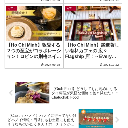
カフェ
カフェ
【Ho Chi Minh】敬愛する
【Ho Chi Minh】躍進著し
２つの至宝がコラボレーシ
い有料カフェの 広々
ョン！ロビンの別格スイー
Flagship 店！ ~ Every
ツを楽しめるのはSofitelだ
Half Roastery Thao Dien
2024.09.28
2025.10.22
け！ ~ Robin x Boudoir
Lounge @ Sofitel Hotel
【Grab Food】どうしてもお高めになる
タイ料理が気軽な価格で色々試せた！ ~
Chatuchak Food
【Capichi ハノイ】ハノイに行ってないけ
どハノイ情報・日常にもお土産にも使え
そうなものがたくさん！ホーチミンから