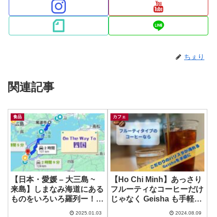
ちぇり
関連記事
食品
カフェ
【日本・愛媛 – 大三島 ~
【Ho Chi Minh】あっさり
来島】しまなみ海道にある
フルーティなコーヒーだけ
ものをいろいろ羅列ー！ ~
じゃなく Geisha も手軽に
道の駅しまなみの駅御島 /
試せてしまう！ ~ Hoff
2025.01.03
2024.08.09