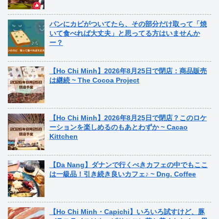
パンにカビがついてたら、その部分だけ取って「焼
いて食べれば大丈夫」と思ってる方はいませんか
ー？
【Ho Chi Minh】2026年8月25日で閉店：商品販売
は継続 ~ The Cocoa Project
【Ho Chi Minh】2026年8月25日で閉店？このロケ
ーションを楽しめるのもあとわずか ~ Cacao
Kittchen
【Da Nang】ダナンで行くべきカフェの中でもここ
は一級品！引き続き良いカフェ♪ ~ Dng. Coffee
【Ho Chi Minh・Capichi】いろいろ試すけど、豚