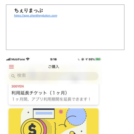
ちぇりまっぷ
https://app.cheritheglutton.com