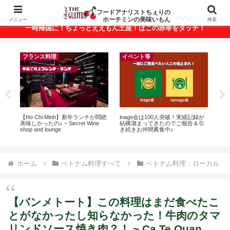
ベトナム・ホーチミンの美味いもんが満載！
フードアナリストちぇりの
ホーチミンの美味いもん
メニュー
検索
一時帰国に！ちょっとええもん土産！はこの赤帯をタッチ！
フランス料理
イベント等
r
【Ho Chi Minh】新年ランチが悶絶
inago会は100人突破！実績記録が
【

美味しかったの♪ ~ Secret Wine
結構溜まってきたのでご報告＆引
＆
shop and lounge
き続きお仲間募集中♪
に
pov
ホーム
ベトナム料理すべて
ベトナム料理：ローカル
【バンメトート】この料理はまだ食べたこ
とがなかったし知らなかった！牛肉のタマ
リンドソース焼き肉？！ ~ Ca Te Quan