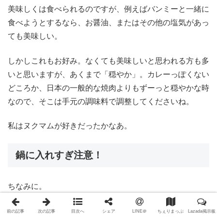
美味しくは食べられるのですが、例えばバンミーと一緒に
食べようとするなら、お醤油、またはその他の塩気があっ
ても美味しい。
しかしこれもお好み。なくても美味しいと思われる方も多
いと思いますが、あくまで「穏やか」。カレーっぽくない
どころか、日本の一般的な焼肉よりもずーっと穏やかな時
なので、そこは手元の調味料で調整してくださいね。
私はヌクマムが好きだったかなあ。
鍋に入れすぎ注意！
ちなみに。
一見、半量くらい最初にお鍋に入れてくれた気がしたの
前の記事
次の記事
目次へ
シェア
LINE＠
ちぇりまっぷ
Lazada掲示板
と、お店が忙しくなってきてたようだったので、自分たち