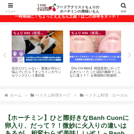
ベトナム・ホーチミンの美味いもんが満載！
フードアナリストちぇりの
ホーチミンの美味いもん
メニュー
検索
一時帰国に！ちょっとええもん土産！はこの赤帯をタッチ！
ちぇり info（生活情報）
ちぇり info（生活情報）
悶絶
自分だけじゃない・家族が何かに
【Ho Chi Minh】帰国直前にやって
【
悩んでいたら？オンラインカウン
おきたい！たった1回の施術でこん
＆
セリングという選択肢
なに違う？！ ＆帰国時の乾燥対策
に
には有効なフェイシャル！ ~
pov
Rosereve
ホーム
ベトナム料理すべて
ベトナム料理：ローカル
【ホーチミン】ひと際好きなBanh Cuonに
卵入り、だって？！微妙に火入りの違いは
あるが、相変わらず美味しいぞ！ ~ Banh