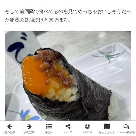
そして前回隣で食べてるのを見てめっちゃおいしそうだっ
た卵黄の醤油漬けと肉そぼろ。
前の記事
次の記事
目次へ
シェア
LINE＠
ちぇりまっぷ
Lazada掲示板