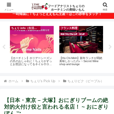
ベトナム・ホーチミンの美味いもんが満載！
フードアナリストちぇりの
ホーチミンの美味いもん
メニュー
検索
一時帰国に！ちょっとええもん土産！はこの赤帯をタッチ！
ちぇり info（生活情報）
ちぇり info（生活情報）
ンチが悶絶
【 Ho Chi Minh】🍺 Happy Hour
【Ho Chi Minh】帰国直前にやって
Wine
and More in Ho Chi Minh CIty 🍺
おきたい！たった1回の施術でこん
なに違う？！ ＆帰国時の乾燥対策
には有効なフェイシャル！ ~
Rosereve
ホーム
ちぇり's Pick Up
ちぇりピク（ピープル）
【日本・東京 – 大塚】おにぎりブームの絶
対的火付け役と言われる名店！ ~ おにぎり
ぼんご