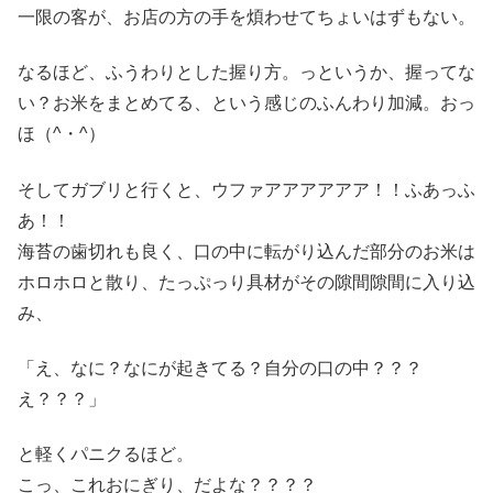
一限の客が、お店の方の手を煩わせてちょいはずもない。
なるほど、ふうわりとした握り方。っというか、握ってな
い？お米をまとめてる、という感じのふんわり加減。おっ
ほ（^・^）
そしてガブリと行くと、ウファアアアアアア！！ふあっふ
あ！！
海苔の歯切れも良く、口の中に転がり込んだ部分のお米は
ホロホロと散り、たっぷっり具材がその隙間隙間に入り込
み、
「え、なに？なにが起きてる？自分の口の中？？？
え？？？」
と軽くパニクるほど。
こっ、これおにぎり、だよな？？？？