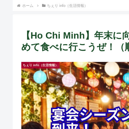
ホーム
ちぇり info（生活情報）
【Ho Chi Minh】年
めて食べに行こうぜ！（
ちぇり info（生活情報）