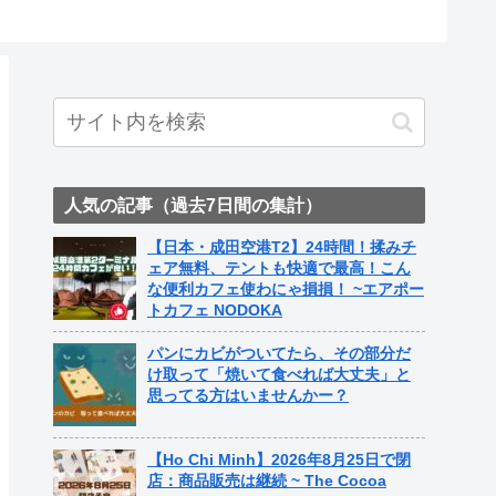
ト中営業予定追記） ~
Fame Nail
人気の記事（過去7日間の集計）
【日本・成田空港T2】24時間！揉みチ
ェア無料、テントも快適で最高！こん
な便利カフェ使わにゃ損損！ ~エアポー
トカフェ NODOKA
パンにカビがついてたら、その部分だ
け取って「焼いて食べれば大丈夫」と
思ってる方はいませんかー？
【Ho Chi Minh】2026年8月25日で閉
店：商品販売は継続 ~ The Cocoa