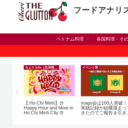
フードアナリ
ベトナム料理
各国料理・そ
）
ちぇり info（生活情報）
イベント等
の電話番
【 Ho Chi Minh】🍺
inago会は100人突破！
プ！機種
Happy Hour and More in
実績記録が結構溜まっ
行に失敗
Ho Chi Minh CIty 🍺
きたのでご報告＆引き
きた話！
きお仲間募集中♪