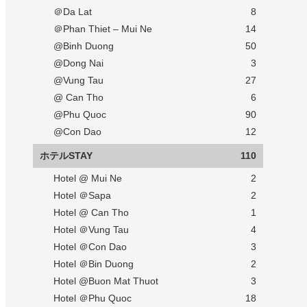
＠Da Lat
8
＠Phan Thiet – Mui Ne
14
@Binh Duong
50
@Dong Nai
3
@Vung Tau
27
@ Can Tho
6
@Phu Quoc
90
@Con Dao
12
ホテルSTAY
110
Hotel @ Mui Ne
2
Hotel ＠Sapa
2
Hotel @ Can Tho
1
Hotel ＠Vung Tau
4
Hotel ＠Con Dao
3
Hotel ＠Bin Duong
2
Hotel @Buon Mat Thuot
3
Hotel ＠Phu Quoc
18