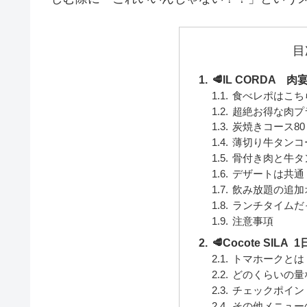
目
🥩IL CORDA 肉
食べレポはこち
超絶お得な肉プ
炭焼きコース80
薄切り牛タンコー
骨付き肉と牛タン
デザートは共通
飲み放題の追加
ランチタイムだ
注意事項
🥩Cocote SILA
トマホークとは
どのくらいの量
チェックポイン
その他メニュー