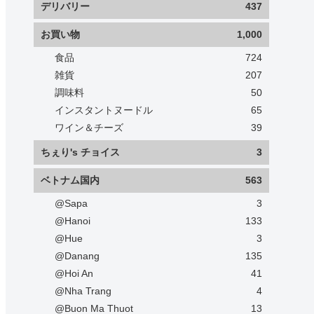
デリバリー
437
お買い物
1,000
食品
724
雑貨
207
調味料
50
インスタントヌードル
65
ワイン＆チーズ
39
ちぇり's チョイス
3
ベトナム国内
563
@Sapa
3
@Hanoi
133
@Hue
3
@Danang
135
@Hoi An
41
@Nha Trang
4
@Buon Ma Thuot
13