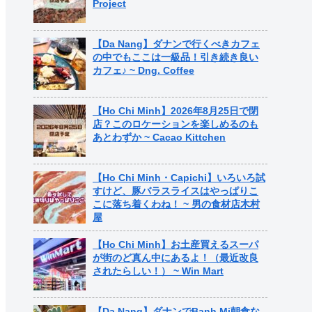
Project
【Da Nang】ダナンで行くべきカフェ
の中でもここは一級品！引き続き良い
カフェ♪ ~ Dng. Coffee
【Ho Chi Minh】2026年8月25日で閉
店？このロケーションを楽しめるのも
あとわずか ~ Cacao Kittchen
【Ho Chi Minh・Capichi】いろいろ試
すけど、豚バラスライスはやっぱりこ
こに落ち着くわね！ ~ 男の食材店木村
屋
【Ho Chi Minh】お土産買えるスーパ
が街のど真ん中にあるよ！（最近改良
されたらしい！） ~ Win Mart
【Da Nang】ダナンでBanh Mi朝食な