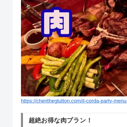
https://cheritheglutton.com/il-corda-party-men
超絶お得な肉プラン！