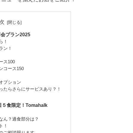
次
宴会プラン2025
ら！
ラン！
ス100
コース150
オプション
ったらさらにサービスあり？！
 1日５食限定！Tomahalk
なん？過食部分は？
ト！
のご相談賜ります