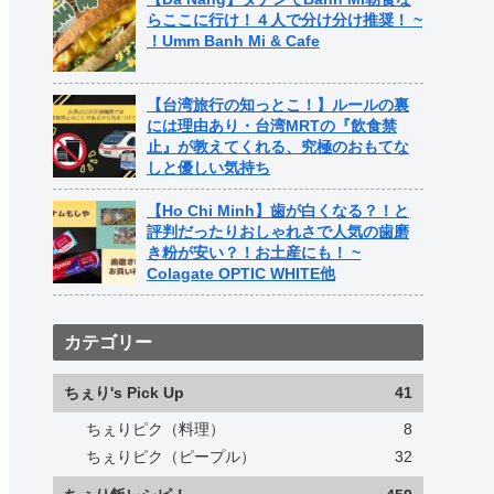
らここに行け！４人で分け分け推奨！ ~
！Umm Banh Mi & Cafe
【台湾旅行の知っとこ！】ルールの裏
には理由あり・台湾MRTの『飲食禁
止』が教えてくれる、究極のおもてな
しと優しい気持ち
【Ho Chi Minh】歯が白くなる？！と
評判だったりおしゃれさで人気の歯磨
き粉が安い？！お土産にも！ ~
Colagate OPTIC WHITE他
カテゴリー
ちぇり's Pick Up
41
ちぇりピク（料理）
8
ちぇりピク（ピープル）
32