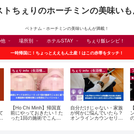
ストちぇりのホーチミンの美味いも
ベトナム・ホーチミンの美味いもんが満載！
の他
場所別
ホテルSTAY
ちぇり飯レシピ！
一時帰国に！ちょっとええもん土産！はこの赤帯をタッチ！
ちぇり info（生活情報）
ちぇり info（生活情報）
【Ho Chi Minh】帰国直
自分だけじゃない・家族
【
て
前にやっておきたい！た
が何かに悩んでいたら？
続
った1回の施術でこんな
オンラインカウンセリン
の
に違う？！ ＆帰国時の
グという選択肢
a
乾燥対策には有効なフェ
イシャル！ ~ Rosereve