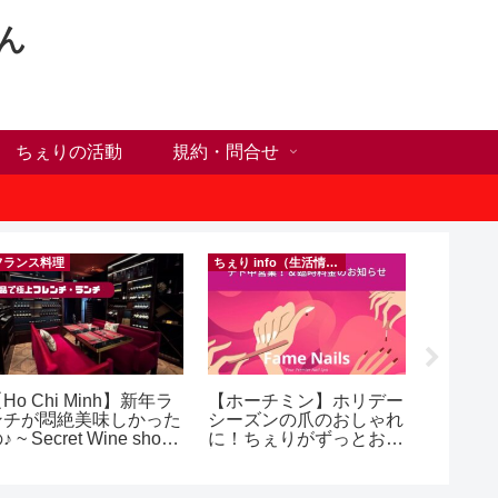
ん
ちぇりの活動
規約・問合せ
フランス料理
ちぇり info（生活情報）
Ho Chi Minh】新年ラ
【ホーチミン】ホリデー
【追記
ンチが悶絶美味しかった
シーズンの爪のおしゃれ
号ゲッ
♪ ~ Secret Wine shop
に！ちぇりがずっとお世
変時の
nd lounge
話になってるネイルサロ
したけ
ンで平日15％OFF！
~ povo
（テト前不適用期間&テ