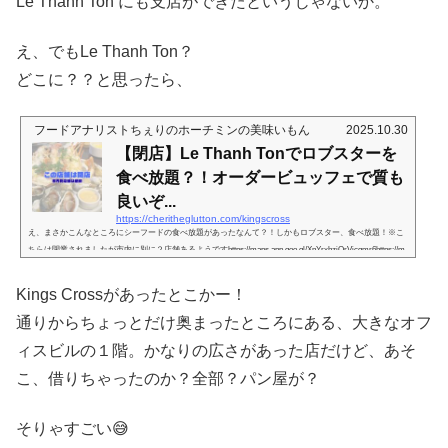
Le Thanh Ton にも支店ができたというじゃないか。
え、でもLe Thanh Ton？
どこに？？と思ったら、
フードアナリストちぇりのホーチミンの美味いもん
2025.10.30
【閉店】Le Thanh Tonでロブスターを
食べ放題？！オーダービュッフェで質も
良いぞ...
https://cheritheglutton.com/kingscross
え、まさかこんなところにシーフードの食べ放題があったなんて？！しかもロブスター、食べ放題！※こ
ちらは閉業されましたが市内に別に２店舗あるようですhttps://maps.app.goo.gl/XnYrxhziQrVjcgmr6https://m
aps.app.goo.gl/RiupKmk7FH18cHwL7Le Than Tonのちょい奥にやー、灯台下暗し。Sky Gardenと、Lancaster
の間、向かい側あたりに、ちょっと奥まったところへ入る道があるのですが、その先に、ここ数年でオフ
Kings Crossがあったとこかー！
ィスビルができてまして。このビルができて知ったよね。あの奥にこんなスペースあったんだって😅そし
てこのビルの...
通りからちょっとだけ奥まったところにある、大きなオフ
ィスビルの１階。かなりの広さがあった店だけど、あそ
こ、借りちゃったのか？全部？パン屋が？
そりゃすごい😅