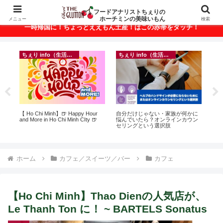
ベトナム・ホーチミンの美味いもんが満載！
フードアナリストちぇりの
ホーチミンの美味いもん
メニュー
検索
一時帰国に！ちょっとええもん土産！はこの赤帯をタッチ！
ちぇり info（生活情報）
イベント等
に
【追記】日本での電話番号ゲット
inago会は100人突破！実績記録が
【
ン
＆キープ！機種変時のデータ移行
結構溜まってきたのでご報告＆引
の
に失敗したけど復活できた話！~
き続きお仲間募集中♪
と
povo
で平
期間
Fam
ホーム
カフェ／スイーツ／バー
カフェ
【Ho Chi Minh】Thao Dienの人気店が、
Le Thanh Ton に！ ~ BARTELS Sonatus