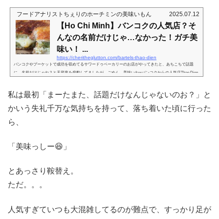
フードアナリストちぇりのホーチミンの美味いもん
2025.07.12
【Ho Chi Minh】バンコクの人気店？そ
んなの名前だけじゃ…なかった！ガチ美
味い！ ...
https://cheritheglutton.com/bartels-thao-dien
バンコクやプーケットで成功を収めてるサワードゥベーカリーのお店がやってきたと、あちこちで話題
に。名前だけじゃね？と天邪鬼を発動してましたが、ごめん、美味いわwバンコクからの人気店Thao Dien
で、いくつも唱えるベーカリーがある、サワードゥ。言うほどサワーじゃ無いことも多いし、サワードゥ
だから美味しいってもんじゃない。でも本当に美味しいサワードゥなら、それはとっても貴重な存在。な
私は最初「まーたまた、話題だけなんじゃないのお？」と
のですが。。。発動してしまった。流行りのものには反発したくなる天邪鬼(苦笑)ちょっといろんなご意
見も聞いてたところだったので...
かいう失礼千万な気持ちを持って、落ち着いた頃に行った
ら、
「美味っしー😆」
とあっさり鞍替え。
ただ。。。
人気すぎていつも大混雑してるのが難点で、すっかり足が